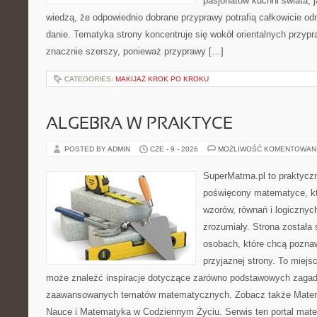
pasjonatów kuchni świata, j
wiedzą, że odpowiednio dobrane przyprawy potrafią całkowicie od
danie. Tematyka strony koncentruje się wokół orientalnych przypraw
znacznie szerszy, ponieważ przyprawy […]
CATEGORIES:
MAKIJAŻ KROK PO KROKU
ALGEBRA W PRAKTYCE
POSTED BY ADMIN
CZE - 9 - 2026
MOŻLIWOŚĆ KOMENTOWAN
SuperMatma.pl to praktyczn
poświęcony matematyce, któ
wzorów, równań i logicznyc
zrozumiały. Strona została
osobach, które chcą poznaw
przyjaznej strony. To miejs
może znaleźć inspiracje dotyczące zarówno podstawowych zagadni
zaawansowanych tematów matematycznych. Zobacz także Matema
Nauce i Matematyka w Codziennym Życiu. Serwis ten portal mat