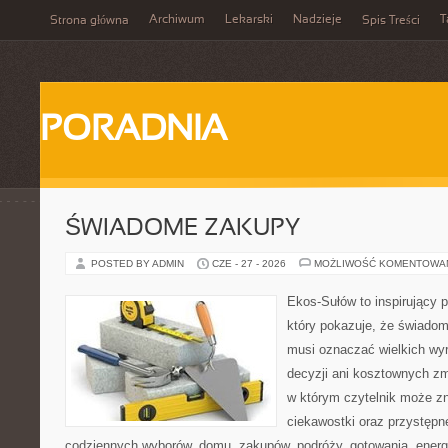
Archiwum
Lekarski
Nadzieje
T
Strona główna
Spis Treści
PORADNIA
ŚWIADOME ZAKUPY
POSTED BY ADMIN
CZE - 27 - 2026
MOŻLIWOŚĆ KOMENTOWA
Ekos-Sułów to inspirujący p
który pokazuje, że świadom
musi oznaczać wielkich wy
decyzji ani kosztownych zm
w którym czytelnik może z
ciekawostki oraz przystępn
codziennych wyborów, domu, zakupów, podróży, gotowania, energii