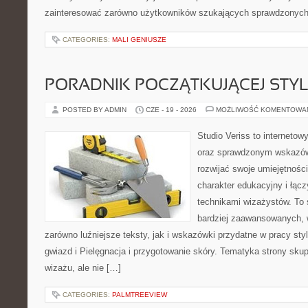
zainteresować zarówno użytkowników szukających sprawdzonych 
CATEGORIES:
MALI GENIUSZE
PORADNIK POCZĄTKUJĄCEJ STYL
POSTED BY ADMIN
CZE - 19 - 2026
MOŻLIWOŚĆ KOMENTOWA
Studio Veriss to interneto
oraz sprawdzonym wskazów
rozwijać swoje umiejętnośc
charakter edukacyjny i łąc
technikami wizażystów. To 
bardziej zaawansowanych,
zarówno luźniejsze teksty, jak i wskazówki przydatne w pracy sty
gwiazd i Pielęgnacja i przygotowanie skóry. Tematyka strony sku
wizażu, ale nie […]
CATEGORIES:
PALMTREEVIEW