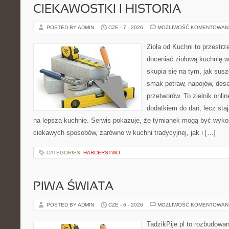
CIEKAWOSTKI I HISTORIA
POSTED BY ADMIN
CZE - 7 - 2026
MOŻLIWOŚĆ KOMENTOWAN
Zioła od Kuchni to przestrz
doceniać ziołową kuchnię 
skupia się na tym, jak sus
smak potraw, napojów, des
przetworów. To zielnik onlin
dodatkiem do dań, lecz sta
na lepszą kuchnię. Serwis pokazuje, że tymianek mogą być wyko
ciekawych sposobów, zarówno w kuchni tradycyjnej, jak i […]
CATEGORIES:
HARCERSTWO
PIWA ŚWIATA
POSTED BY ADMIN
CZE - 6 - 2026
MOŻLIWOŚĆ KOMENTOWAN
TadzikPije.pl to rozbudowa