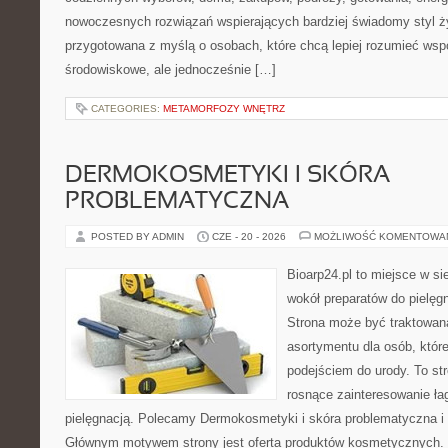
nowoczesnych rozwiązań wspierających bardziej świadomy styl ży
przygotowana z myślą o osobach, które chcą lepiej rozumieć ws
środowiskowe, ale jednocześnie […]
CATEGORIES:
METAMORFOZY WNĘTRZ
DERMOKOSMETYKI I SKÓRA
PROBLEMATYCZNA
POSTED BY ADMIN
CZE - 20 - 2026
MOŻLIWOŚĆ KOMENTOWA
Bioarp24.pl to miejsce w sie
wokół preparatów do pielęgna
Strona może być traktowana
asortymentu dla osób, które
podejściem do urody. To str
rosnące zainteresowanie ła
pielęgnacją. Polecamy Dermokosmetyki i skóra problematyczna i 
Głównym motywem strony jest oferta produktów kosmetycznych. 