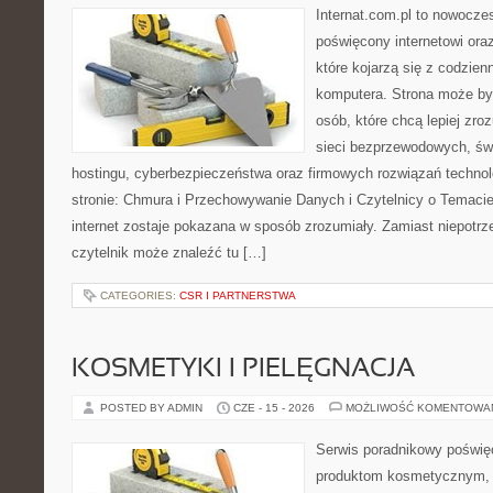
Internat.com.pl to nowocze
poświęcony internetowi or
które kojarzą się z codzie
komputera. Strona może by
osób, które chcą lepiej zro
sieci bezprzewodowych, św
hostingu, cyberbezpieczeństwa oraz firmowych rozwiązań techno
stronie: Chmura i Przechowywanie Danych i Czytelnicy o Temacie
internet zostaje pokazana w sposób zrozumiały. Zamiast niepotr
czytelnik może znaleźć tu […]
CATEGORIES:
CSR I PARTNERSTWA
KOSMETYKI I PIELĘGNACJA
POSTED BY ADMIN
CZE - 15 - 2026
MOŻLIWOŚĆ KOMENTOWA
Serwis poradnikowy poświęc
produktom kosmetycznym, u