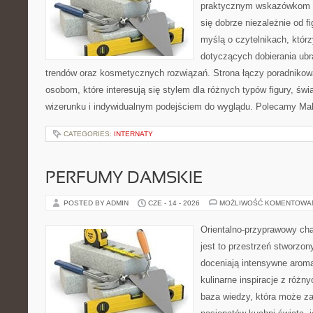
praktycznym wskazówkom d
się dobrze niezależnie od f
myślą o czytelnikach, któr
dotyczących dobierania ubra
trendów oraz kosmetycznych rozwiązań. Strona łączy poradnikow
osobom, które interesują się stylem dla różnych typów figury, 
wizerunku i indywidualnym podejściem do wyglądu. Polecamy Mak
CATEGORIES:
INTERNATY
PERFUMY DAMSKIE
POSTED BY ADMIN
CZE - 14 - 2026
MOŻLIWOŚĆ KOMENTOWA
Orientalno-przyprawowy char
jest to przestrzeń stworzon
doceniają intensywne aroma
kulinarne inspiracje z różny
baza wiedzy, która może z