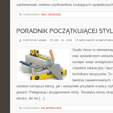
zainteresować zarówno użytkowników szukających sprawdzonych 
CATEGORIES:
MALI GENIUSZE
PORADNIK POCZĄTKUJĄCEJ STYL
POSTED BY ADMIN
CZE - 19 - 2026
MOŻLIWOŚĆ KOMENTOWA
Studio Veriss to interneto
oraz sprawdzonym wskazów
rozwijać swoje umiejętnośc
charakter edukacyjny i łąc
technikami wizażystów. To 
bardziej zaawansowanych,
zarówno luźniejsze teksty, jak i wskazówki przydatne w pracy sty
gwiazd i Pielęgnacja i przygotowanie skóry. Tematyka strony sku
wizażu, ale nie […]
CATEGORIES:
PALMTREEVIEW