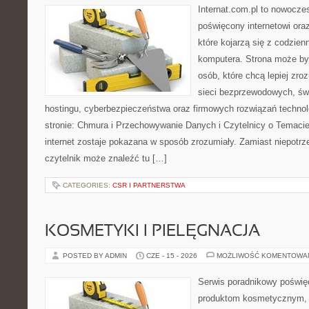
Internat.com.pl to nowocze
poświęcony internetowi or
które kojarzą się z codzie
komputera. Strona może by
osób, które chcą lepiej zro
sieci bezprzewodowych, św
hostingu, cyberbezpieczeństwa oraz firmowych rozwiązań techno
stronie: Chmura i Przechowywanie Danych i Czytelnicy o Temacie
internet zostaje pokazana w sposób zrozumiały. Zamiast niepotr
czytelnik może znaleźć tu […]
CATEGORIES:
CSR I PARTNERSTWA
KOSMETYKI I PIELĘGNACJA
POSTED BY ADMIN
CZE - 15 - 2026
MOŻLIWOŚĆ KOMENTOWA
Serwis poradnikowy poświęc
produktom kosmetycznym, u