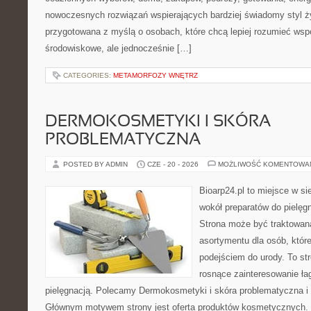
nowoczesnych rozwiązań wspierających bardziej świadomy styl ży
przygotowana z myślą o osobach, które chcą lepiej rozumieć ws
środowiskowe, ale jednocześnie […]
CATEGORIES:
METAMORFOZY WNĘTRZ
DERMOKOSMETYKI I SKÓRA
PROBLEMATYCZNA
POSTED BY ADMIN
CZE - 20 - 2026
MOŻLIWOŚĆ KOMENTOWA
Bioarp24.pl to miejsce w sie
wokół preparatów do pielęgna
Strona może być traktowana
asortymentu dla osób, które
podejściem do urody. To str
rosnące zainteresowanie ła
pielęgnacją. Polecamy Dermokosmetyki i skóra problematyczna i 
Głównym motywem strony jest oferta produktów kosmetycznych. 