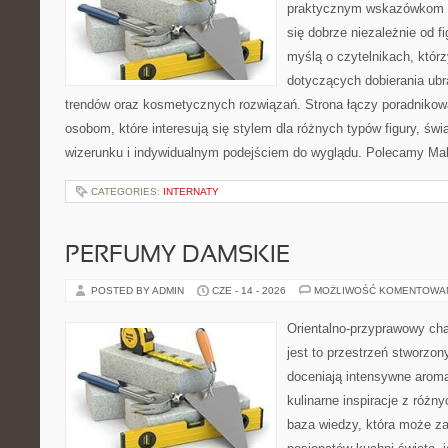
praktycznym wskazówkom d
się dobrze niezależnie od f
myślą o czytelnikach, któr
dotyczących dobierania ubra
trendów oraz kosmetycznych rozwiązań. Strona łączy poradnikow
osobom, które interesują się stylem dla różnych typów figury, 
wizerunku i indywidualnym podejściem do wyglądu. Polecamy Mak
CATEGORIES:
INTERNATY
PERFUMY DAMSKIE
POSTED BY ADMIN
CZE - 14 - 2026
MOŻLIWOŚĆ KOMENTOWA
Orientalno-przyprawowy char
jest to przestrzeń stworzon
doceniają intensywne aroma
kulinarne inspiracje z różny
baza wiedzy, która może z