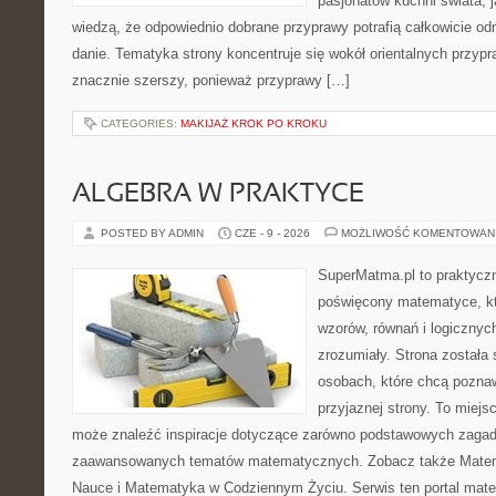
pasjonatów kuchni świata, j
wiedzą, że odpowiednio dobrane przyprawy potrafią całkowicie od
danie. Tematyka strony koncentruje się wokół orientalnych przypraw
znacznie szerszy, ponieważ przyprawy […]
CATEGORIES:
MAKIJAŻ KROK PO KROKU
ALGEBRA W PRAKTYCE
POSTED BY ADMIN
CZE - 9 - 2026
MOŻLIWOŚĆ KOMENTOWAN
SuperMatma.pl to praktyczn
poświęcony matematyce, któ
wzorów, równań i logicznyc
zrozumiały. Strona została
osobach, które chcą poznaw
przyjaznej strony. To miejs
może znaleźć inspiracje dotyczące zarówno podstawowych zagadni
zaawansowanych tematów matematycznych. Zobacz także Matema
Nauce i Matematyka w Codziennym Życiu. Serwis ten portal mat