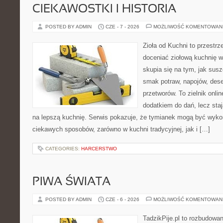
CIEKAWOSTKI I HISTORIA
POSTED BY ADMIN
CZE - 7 - 2026
MOŻLIWOŚĆ KOMENTOWAN
Zioła od Kuchni to przestrz
doceniać ziołową kuchnię 
skupia się na tym, jak sus
smak potraw, napojów, des
przetworów. To zielnik onlin
dodatkiem do dań, lecz sta
na lepszą kuchnię. Serwis pokazuje, że tymianek mogą być wyko
ciekawych sposobów, zarówno w kuchni tradycyjnej, jak i […]
CATEGORIES:
HARCERSTWO
PIWA ŚWIATA
POSTED BY ADMIN
CZE - 6 - 2026
MOŻLIWOŚĆ KOMENTOWAN
TadzikPije.pl to rozbudowa