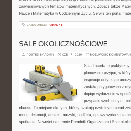
zaawansowanych tematów matematycznych. Zobacz także Matema
Nauce i Matematyka w Codziennym Życiu. Serwis ten portal mat
CATEGORIES:
PORADY IT
SALE OKOLICZNOŚCIOWE
POSTED BY ADMIN
CZE - 7 - 2026
MOŻLIWOŚĆ KOMENTOWAN
Sala Lacerta to praktyczny
planowaniu przyjęć, w któr
inspiracje dotyczące urocz
została przygotowana z myś
dopiąć wydarzenie w sposó
przypadkowych decyzji, poś
chaosu. To miejsce dla tych, którzy szukają czytelnych porad zw
menu, dekoracji, atrakcji, muzyki, budżetu, oprawy wydarzenia o
spotkania. Nowości na stronie Poradnik Organizatora i Sale okol