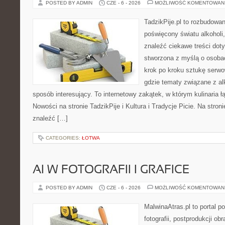
POSTED BY ADMIN
CZE - 6 - 2026
MOŻLIWOŚĆ KOMENTOWAN
TadzikPije.pl to rozbudowa
poświęcony światu alkoholi
znaleźć ciekawe treści dot
stworzona z myślą o osoba
krok po kroku sztukę serwo
gdzie tematy związane z a
sposób interesujący. To internetowy zakątek, w którym kulinaria ł
Nowości na stronie TadzikPije i Kultura i Tradycje Picie. Na stron
znaleźć […]
CATEGORIES:
ŁOTWA
AI W FOTOGRAFII I GRAFICE
POSTED BY ADMIN
CZE - 6 - 2026
MOŻLIWOŚĆ KOMENTOWAN
MalwinaAtras.pl to portal 
fotografii, postprodukcji ob