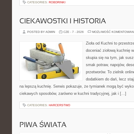
CATEGORIES:
ROBDRINKI
CIEKAWOSTKI I HISTORIA
POSTED BY ADMIN
CZE - 7 - 2026
MOŻLIWOŚĆ KOMENTOWAN
Zioła od Kuchni to przestrz
doceniać ziołową kuchnię 
skupia się na tym, jak sus
smak potraw, napojów, des
przetworów. To zielnik onlin
dodatkiem do dań, lecz sta
na lepszą kuchnię. Serwis pokazuje, że tymianek mogą być wyko
ciekawych sposobów, zarówno w kuchni tradycyjnej, jak i […]
CATEGORIES:
HARCERSTWO
PIWA ŚWIATA