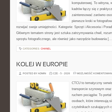
komputerowej. To witryna, 
kadrów łączy się z praktyc
zainteresować zarówno osob
pierwsze kroki w fotografowa
rozwijać swoje umiejętności. Kategorie: Sprzęt i Akcesoria i Pora
Głównym tematem strony jest sztuka zatrzymywania chwil, rozumi
sprzętu fotograficznego, ale również jako narzędzie budowania […
CATEGORIES:
CHANEL
KOLEJ W EUROPIE
POSTED BY ADMIN
CZE - 5 - 2026
MOŻLIWOŚĆ KOMENTOWAN
CTCU to tematyczny serwis,
transporcie szynowym oraz
ruchem pociągów. To portal
osobach, które interesują s
czytelnikach szukających c