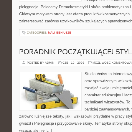
pielęgnacją. Polecamy Dermokosmetyki i skóra problematyczna i 
Głównym motywem strony jest oferta produktów kosmetycznych. 
zainteresować zarówno użytkowników szukających sprawdzonych 
CATEGORIES:
MALI GENIUSZE
PORADNIK POCZĄTKUJĄCEJ STYL
POSTED BY ADMIN
CZE - 19 - 2026
MOŻLIWOŚĆ KOMENTOWA
Studio Veriss to interneto
oraz sprawdzonym wskazów
rozwijać swoje umiejętnośc
charakter edukacyjny i łąc
technikami wizażystów. To 
bardziej zaawansowanych,
zarówno luźniejsze teksty, jak i wskazówki przydatne w pracy sty
gwiazd i Pielęgnacja i przygotowanie skóry. Tematyka strony sku
wizażu, ale nie […]