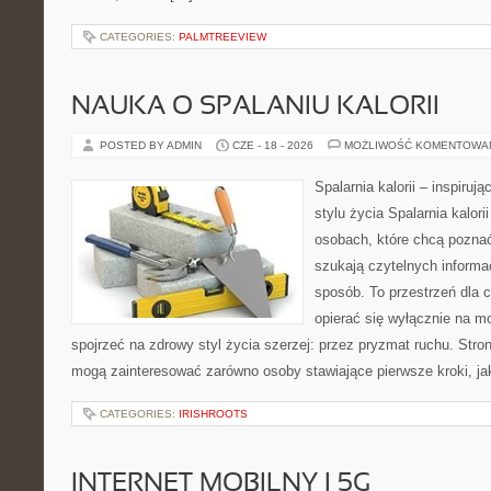
CATEGORIES:
PALMTREEVIEW
NAUKA O SPALANIU KALORII
POSTED BY ADMIN
CZE - 18 - 2026
MOŻLIWOŚĆ KOMENTOWA
Spalarnia kalorii – inspiru
stylu życia Spalarnia kalori
osobach, które chcą pozna
szukają czytelnych informa
sposób. To przestrzeń dla c
opierać się wyłącznie na m
spojrzeć na zdrowy styl życia szerzej: przez pryzmat ruchu. Stro
mogą zainteresować zarówno osoby stawiające pierwsze kroki, jak
CATEGORIES:
IRISHROOTS
INTERNET MOBILNY I 5G