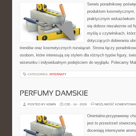
Serwis poradnikowy poświęc
produktom kosmetycznym, u
praktycznym wskazówkom d
się dobrze niezależnie od f
myślą o czytelnikach, któr
dotyczących dobierania ubra
trendów oraz kosmetycznych rozwiązań. Strona łączy poradnikow
osobom, które interesują się stylem dla różnych typów figury, 
wizerunku i indywidualnym podejściem do wyglądu. Polecamy Mak
CATEGORIES:
INTERNATY
PERFUMY DAMSKIE
POSTED BY ADMIN
CZE - 14 - 2026
MOŻLIWOŚĆ KOMENTOWA
Orientalno-przyprawowy char
jest to przestrzeń stworzon
doceniają intensywne aroma