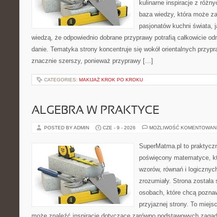
kulinarne inspiracje z różny
baza wiedzy, która może z
pasjonatów kuchni świata, j
wiedzą, że odpowiednio dobrane przyprawy potrafią całkowicie od
danie. Tematyka strony koncentruje się wokół orientalnych przypraw
znacznie szerszy, ponieważ przyprawy […]
CATEGORIES:
MAKIJAŻ KROK PO KROKU
ALGEBRA W PRAKTYCE
POSTED BY ADMIN
CZE - 9 - 2026
MOŻLIWOŚĆ KOMENTOWAN
SuperMatma.pl to praktyczn
poświęcony matematyce, któ
wzorów, równań i logicznyc
zrozumiały. Strona została
osobach, które chcą poznaw
przyjaznej strony. To miejs
może znaleźć inspiracje dotyczące zarówno podstawowych zagadni