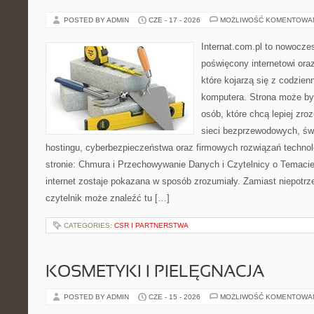
POSTED BY ADMIN
CZE - 17 - 2026
MOŻLIWOŚĆ KOMENTOWA
Internat.com.pl to nowocze
poświęcony internetowi or
które kojarzą się z codzie
komputera. Strona może by
osób, które chcą lepiej zro
sieci bezprzewodowych, św
hostingu, cyberbezpieczeństwa oraz firmowych rozwiązań techno
stronie: Chmura i Przechowywanie Danych i Czytelnicy o Temacie
internet zostaje pokazana w sposób zrozumiały. Zamiast niepotr
czytelnik może znaleźć tu […]
CATEGORIES:
CSR I PARTNERSTWA
KOSMETYKI I PIELĘGNACJA
POSTED BY ADMIN
CZE - 15 - 2026
MOŻLIWOŚĆ KOMENTOWA