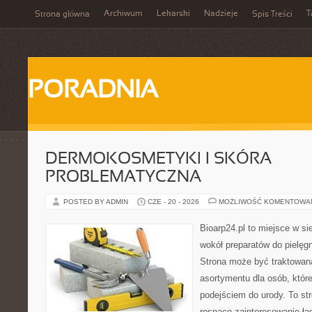
Archiwum
Lekarski
Nadzieje
T
Strona główna
Spis Treści
PORADNIA
DERMOKOSMETYKI I SKÓRA
PROBLEMATYCZNA
POSTED BY ADMIN
CZE - 20 - 2026
MOŻLIWOŚĆ KOMENTOWA
Bioarp24.pl to miejsce w sie
wokół preparatów do pielęgna
Strona może być traktowana
asortymentu dla osób, które
podejściem do urody. To str
rosnące zainteresowanie ła