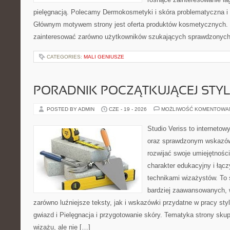
pielęgnacją. Polecamy Dermokosmetyki i skóra problematyczna i 
Głównym motywem strony jest oferta produktów kosmetycznych. 
zainteresować zarówno użytkowników szukających sprawdzonych 
CATEGORIES:
MALI GENIUSZE
PORADNIK POCZĄTKUJĄCEJ STYL
POSTED BY ADMIN
CZE - 19 - 2026
MOŻLIWOŚĆ KOMENTOWA
Studio Veriss to interneto
oraz sprawdzonym wskazów
rozwijać swoje umiejętnośc
charakter edukacyjny i łąc
technikami wizażystów. To 
bardziej zaawansowanych,
zarówno luźniejsze teksty, jak i wskazówki przydatne w pracy sty
gwiazd i Pielęgnacja i przygotowanie skóry. Tematyka strony sku
wizażu, ale nie […]