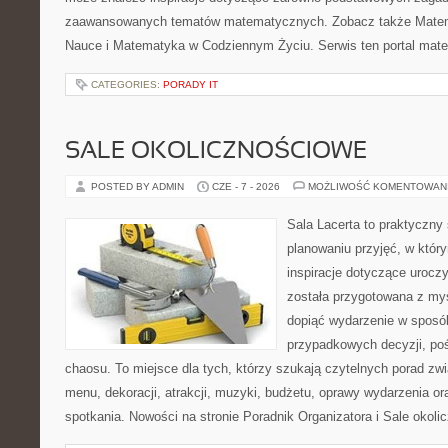
zaawansowanych tematów matematycznych. Zobacz także Matema
Nauce i Matematyka w Codziennym Życiu. Serwis ten portal mat
CATEGORIES:
PORADY IT
SALE OKOLICZNOŚCIOWE
POSTED BY ADMIN
CZE - 7 - 2026
MOŻLIWOŚĆ KOMENTOWAN
Sala Lacerta to praktyczny
planowaniu przyjęć, w któr
inspiracje dotyczące urocz
została przygotowana z myś
dopiąć wydarzenie w sposó
przypadkowych decyzji, poś
chaosu. To miejsce dla tych, którzy szukają czytelnych porad zw
menu, dekoracji, atrakcji, muzyki, budżetu, oprawy wydarzenia o
spotkania. Nowości na stronie Poradnik Organizatora i Sale okol