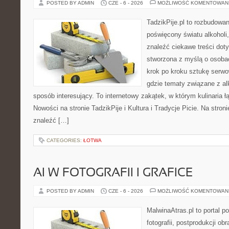
POSTED BY ADMIN
CZE - 6 - 2026
MOŻLIWOŚĆ KOMENTOWAN
TadzikPije.pl to rozbudowa
poświęcony światu alkoholi
znaleźć ciekawe treści dot
stworzona z myślą o osoba
krok po kroku sztukę serwo
gdzie tematy związane z a
sposób interesujący. To internetowy zakątek, w którym kulinaria ł
Nowości na stronie TadzikPije i Kultura i Tradycje Picie. Na stron
znaleźć […]
CATEGORIES:
ŁOTWA
AI W FOTOGRAFII I GRAFICE
POSTED BY ADMIN
CZE - 6 - 2026
MOŻLIWOŚĆ KOMENTOWAN
MalwinaAtras.pl to portal 
fotografii, postprodukcji ob