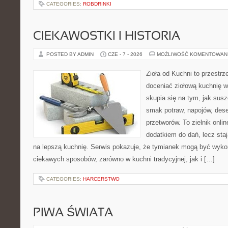
CATEGORIES:
ROBDRINKI
CIEKAWOSTKI I HISTORIA
POSTED BY ADMIN
CZE - 7 - 2026
MOŻLIWOŚĆ KOMENTOWAN
Zioła od Kuchni to przestrz
doceniać ziołową kuchnię 
skupia się na tym, jak sus
smak potraw, napojów, des
przetworów. To zielnik onlin
dodatkiem do dań, lecz sta
na lepszą kuchnię. Serwis pokazuje, że tymianek mogą być wyko
ciekawych sposobów, zarówno w kuchni tradycyjnej, jak i […]
CATEGORIES:
HARCERSTWO
PIWA ŚWIATA