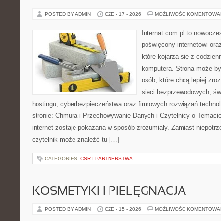
POSTED BY ADMIN
CZE - 17 - 2026
MOŻLIWOŚĆ KOMENTOWA
Internat.com.pl to nowocze
poświęcony internetowi or
które kojarzą się z codzie
komputera. Strona może by
osób, które chcą lepiej zro
sieci bezprzewodowych, św
hostingu, cyberbezpieczeństwa oraz firmowych rozwiązań techno
stronie: Chmura i Przechowywanie Danych i Czytelnicy o Temacie
internet zostaje pokazana w sposób zrozumiały. Zamiast niepotr
czytelnik może znaleźć tu […]
CATEGORIES:
CSR I PARTNERSTWA
KOSMETYKI I PIELĘGNACJA
POSTED BY ADMIN
CZE - 15 - 2026
MOŻLIWOŚĆ KOMENTOWA