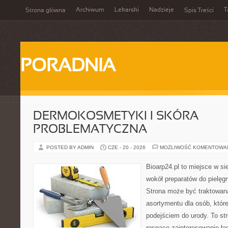
Archiwum
Lekarski
Nadzieje
T
Strona główna
Spis Treści
PORADNIA
DERMOKOSMETYKI I SKÓRA
PROBLEMATYCZNA
POSTED BY ADMIN
CZE - 20 - 2026
MOŻLIWOŚĆ KOMENTOWA
Bioarp24.pl to miejsce w sie
wokół preparatów do pielęgna
Strona może być traktowana
asortymentu dla osób, które
podejściem do urody. To str
rosnące zainteresowanie ła