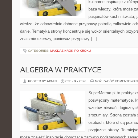
kulinarne inspiracje z różny
baza wiedzy, która może z
pasjonatów kuchni świata, j
wiedzą, że odpowiednio dobrane przyprawy potrafią całkowicie od
danie. Tematyka strony koncentruje się wokół orientalnych przypraw
znacznie szerszy, ponieważ przyprawy […]
CATEGORIES:
MAKIJAŻ KROK PO KROKU
ALGEBRA W PRAKTYCE
POSTED BY ADMIN
CZE - 9 - 2026
MOŻLIWOŚĆ KOMENTOWAN
SuperMatma.pl to praktyczn
poświęcony matematyce, któ
wzorów, równań i logicznyc
zrozumiały. Strona została
osobach, które chcą poznaw
przyjaznej strony. To miejs
może znaleźć inspiracje dotyczące zarówno podstawowych zagadni