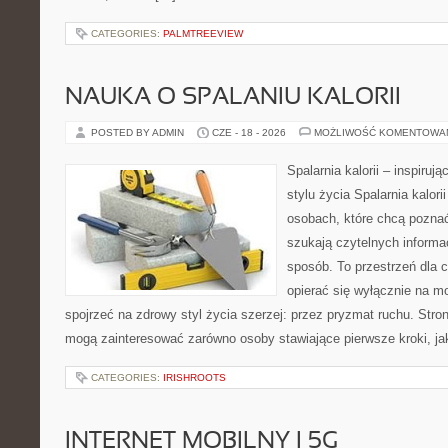
CATEGORIES:
PALMTREEVIEW
NAUKA O SPALANIU KALORII
POSTED BY ADMIN
CZE - 18 - 2026
MOŻLIWOŚĆ KOMENTOWA
Spalarnia kalorii – inspiru
stylu życia Spalarnia kalori
osobach, które chcą pozna
szukają czytelnych informa
sposób. To przestrzeń dla c
opierać się wyłącznie na m
spojrzeć na zdrowy styl życia szerzej: przez pryzmat ruchu. Stro
mogą zainteresować zarówno osoby stawiające pierwsze kroki, jak
CATEGORIES:
IRISHROOTS
INTERNET MOBILNY I 5G