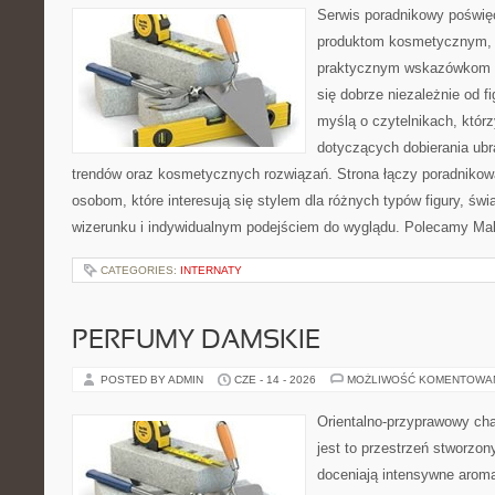
Serwis poradnikowy poświęc
produktom kosmetycznym, u
praktycznym wskazówkom d
się dobrze niezależnie od f
myślą o czytelnikach, któr
dotyczących dobierania ubra
trendów oraz kosmetycznych rozwiązań. Strona łączy poradnikow
osobom, które interesują się stylem dla różnych typów figury, 
wizerunku i indywidualnym podejściem do wyglądu. Polecamy Mak
CATEGORIES:
INTERNATY
PERFUMY DAMSKIE
POSTED BY ADMIN
CZE - 14 - 2026
MOŻLIWOŚĆ KOMENTOWA
Orientalno-przyprawowy char
jest to przestrzeń stworzon
doceniają intensywne aroma