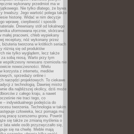
, ręcznie wykonany przedmiot ma w
jątkowego. Nie tylko dlatego, że bywa
zy trwalszy. Jego wartość polega także
iesie historię. Widać w nim decyzje
ego wprawę, cierpliwość i sposób
ateriale. Drewniany stół od lokalnego
ramika uformowana ręcznie, skórzana
w małej pracowni, chleb wypiekany
ej receptury, nóż wykonany przez
, biżuteria tworzona w krótkich seriach
zy różnią się od produktów
ch nie tylko wyglądem, lecz także
 za sobą niosą. Warto przy tym
e współczesny renesans rzemiosła nie
kowicie nowoczesności. Wielu
w korzysta z internetu, mediów
owych, sprzedaży online i
h narzędzi projektowych. To ciekawe
radycji z technologią. Dawniej mistrz
wnie dla najbliższej okolicy, dziś może
dbiorców z całego kraju, a nawet
ocześnie nie traci tego, co
e – indywidualnego podejścia do
procesu tworzenia. Technologia w takim
zastępuje człowieka, lecz pomaga mu
sną pracę szerszemu gronu. Powrót
ąże się także ze zmianą myślenia o
ez lata wiele osób przyzwyczaiło się,
puje się na chwilę. Meble mają
lka sezonów, ubrania kilka wyjść,