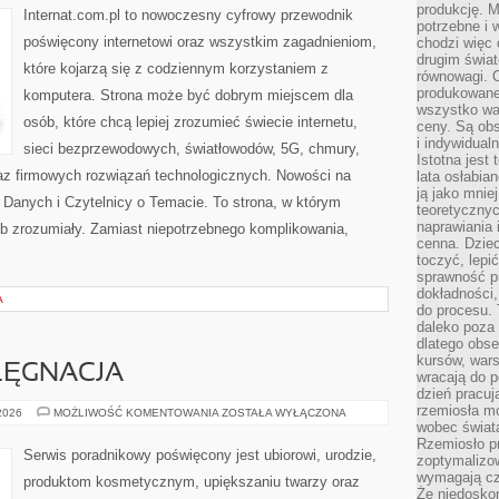
produkcję. 
5G
Internat.com.pl to nowoczesny cyfrowy przewodnik
potrzebne i 
poświęcony internetowi oraz wszystkim zagadnieniom,
chodzi więc
drugim świat
które kojarzą się z codziennym korzystaniem z
równowagi. 
produkowane
komputera. Strona może być dobrym miejscem dla
wszystko wa
osób, które chcą lepiej zrozumieć świecie internetu,
ceny. Są obs
i indywidual
sieci bezprzewodowych, światłowodów, 5G, chmury,
Istotna jest
az firmowych rozwiązań technologicznych. Nowości na
lata osłabia
ją jako mniej
 Danych i Czytelnicy o Temacie. To strona, w którym
teoretyczny
naprawiania 
ób zrozumiały. Zamiast niepotrzebnego komplikowania,
cenna. Dziec
toczyć, lepi
sprawność pr
dokładności,
A
do procesu. 
daleko poza
dlatego obse
kursów, wars
ELĘGNACJA
wracają do 
dzień pracuj
rzemiosła mo
KOSMETYKI
 2026
MOŻLIWOŚĆ KOMENTOWANIA
ZOSTAŁA WYŁĄCZONA
I
wobec świata
PIELĘGNACJA
Rzemiosło p
Serwis poradnikowy poświęcony jest ubiorowi, urodzie,
zoptymalizo
wymagają cza
produktom kosmetycznym, upiększaniu twarzy oraz
Że niedoskon