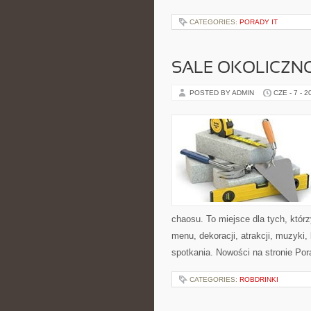
CATEGORIES:
PORADY IT
SALE OKOLICZN
POSTED BY ADMIN
CZE - 7 - 2
chaosu. To miejsce dla tych, któr
menu, dekoracji, atrakcji, muzyki
spotkania. Nowości na stronie Por
CATEGORIES:
ROBDRINKI