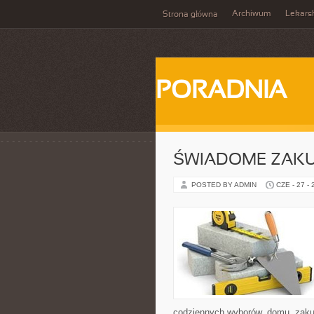
Archiwum
Lekars
Strona główna
PORADNIA
ŚWIADOME ZAK
POSTED BY ADMIN
CZE - 27 -
codziennych wyborów, domu, zakupó