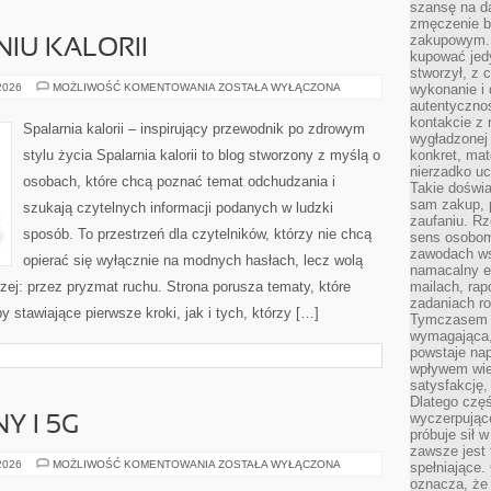
szansę na da
zmęczenie 
zakupowym. K
IU KALORII
kupować jedy
stworzył, z 
NAUKA
 2026
MOŻLIWOŚĆ KOMENTOWANIA
ZOSTAŁA WYŁĄCZONA
wykonanie i 
O
autentycznoś
SPALANIU
kontakcie z 
KALORII
Spalarnia kalorii – inspirujący przewodnik po zdrowym
wygładzonej 
stylu życia Spalarnia kalorii to blog stworzony z myślą o
konkret, mat
nierzadko u
osobach, które chcą poznać temat odchudzania i
Takie doświa
sam zakup, p
szukają czytelnych informacji podanych w ludzki
zaufaniu. Rz
sposób. To przestrzeń dla czytelników, którzy nie chcą
sens osobom,
zawodach ws
opierać się wyłącznie na modnych hasłach, lecz wolą
namacalny ef
rzej: przez pryzmat ruchu. Strona porusza tematy, które
mailach, rap
zadaniach r
stawiające pierwsze kroki, jak i tych, którzy […]
Tymczasem pr
wymagająca,
powstaje nap
wpływem wied
satysfakcję, 
Dlatego częś
wyczerpując
Y I 5G
próbuje sił 
zawsze jest 
INTERNET
 2026
MOŻLIWOŚĆ KOMENTOWANIA
ZOSTAŁA WYŁĄCZONA
spełniające.
MOBILNY
oznacza, że
I