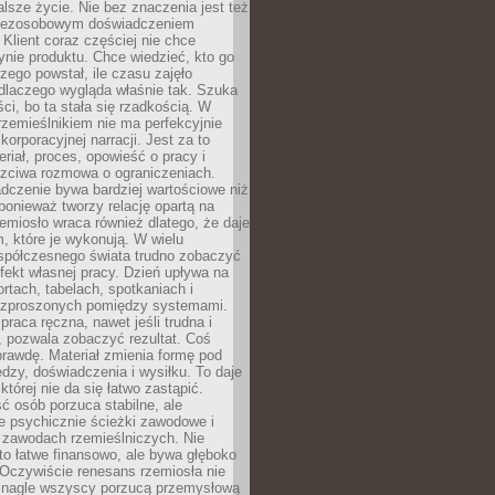
lsze życie. Nie bez znaczenia jest też
bezosobowym doświadczeniem
lient coraz częściej nie chce
nie produktu. Chce wiedzieć, kto go
czego powstał, ile czasu zajęło
dlaczego wygląda właśnie tak. Szuka
ci, bo ta stała się rzadkością. W
rzemieślnikiem nie ma perfekcyjnie
korporacyjnej narracji. Jest za to
eriał, proces, opowieść o pracy i
czciwa rozmowa o ograniczeniach.
dczenie bywa bardziej wartościowe niż
onieważ tworzy relację opartą na
emiosło wraca również dlatego, że daje
 które je wykonują. W wielu
półczesnego świata trudno zobaczyć
ekt własnej pracy. Dzień upływa na
ortach, tabelach, spotkaniach i
ozproszonych pomiędzy systemami.
aca ręczna, nawet jeśli trudna i
 pozwala zobaczyć rezultat. Coś
rawdę. Materiał zmienia formę pod
zy, doświadczenia i wysiłku. To daje
której nie da się łatwo zastąpić.
ć osób porzuca stabilne, ale
e psychicznie ścieżki zawodowe i
w zawodach rzemieślniczych. Nie
to łatwe finansowo, ale bywa głęboko
 Oczywiście renesans rzemiosła nie
 nagle wszyscy porzucą przemysłową