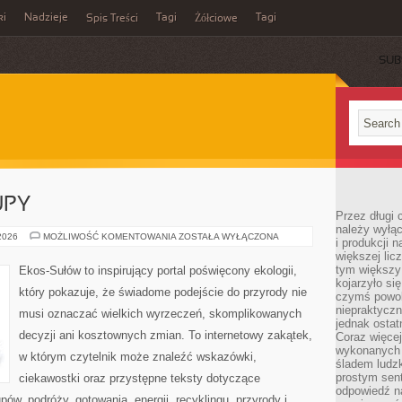
ki
Nadzieje
Tagi
Tagi
Spis Treści
Żółciowe
SUB
UPY
Przez długi 
należy wyłąc
ŚWIADOME
 2026
MOŻLIWOŚĆ KOMENTOWANIA
ZOSTAŁA WYŁĄCZONA
i produkcji n
ZAKUPY
większej lic
tym większy
Ekos-Sułów to inspirujący portal poświęcony ekologii,
kojarzyło si
który pokazuje, że świadome podejście do przyrody nie
czymś powol
niepraktycz
musi oznaczać wielkich wyrzeczeń, skomplikowanych
jednak ostat
decyzji ani kosztownych zmian. To internetowy zakątek,
Coraz więce
wykonanych s
w którym czytelnik może znaleźć wskazówki,
śladem ludzk
prostym sen
ciekawostki oraz przystępne teksty dotyczące
odpowiedź n
w, podróży, gotowania, energii, recyklingu, przyrody i