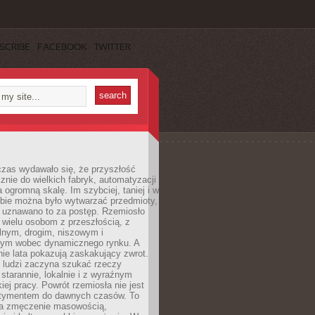
SCRIBE
FACEBOOK
TWITTER
czas wydawało się, że przyszłość
znie do wielkich fabryk, automatyzacji
a ogromną skalę. Im szybciej, taniej i w
zbie można było wytwarzać przedmioty,
 uznawano to za postęp. Rzemiosło
ę wielu osobom z przeszłością, z
nym, drogim, niszowym i
nym wobec dynamicznego rynku. A
nie lata pokazują zaskakujący zwrot.
j ludzi zaczyna szukać rzeczy
tarannie, lokalnie i z wyraźnym
iej pracy. Powrót rzemiosła nie jest
tymentem do dawnych czasów. To
a zmęczenie masowością,