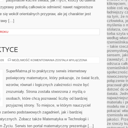
pasjonatów kuchni świata, jak i tych, którzy od dawna
kliknięciem
zyprawy potrafią całkowicie odmienić nawet najprostsze
sobie coś wy
ładniejszy c
 się wokół orientalnych przypraw, ale jej charakter jest
na tym, że n
rawy […]
człowieka, j
myślenia o m
stolarza, ce
KROKU
torba szyta 
według własn
rzemieślnika
– takie rzec
KTYCE
przemysłowy
sensem, jaki
zauważyć, ż
ALGEBRA
026
MOŻLIWOŚĆ KOMENTOWANIA
ZOSTAŁA WYŁĄCZONA
W
odrzuca cał
PRAKTYCE
rzemieślnikó
SuperMatma.pl to praktyczny serwis internetowy
społeczności
nowoczesnyc
poświęcony matematyce, który pokazuje, że świat liczb,
połączenie t
wzorów, równań i logicznych zależności może być
pracował głó
dotrzeć do o
zrozumiały. Strona została stworzona z myślą o
świata. Jedn
najważniejsz
osobach, które chcą poznawać liczby od bardziej
materiału i 
przyjaznej strony. To miejsce, w którym nauczyciel
modelu nie 
pokazać wła
e zarówno podstawowych zagadnień, jak i bardziej
rzemiosła wi
ycznych. Zobacz także Matematyka w Technologii i
jakości. Prz
że rzeczy ku
 Życiu. Serwis ten portal matematyczny prezentuje […]
wytrzymać ki