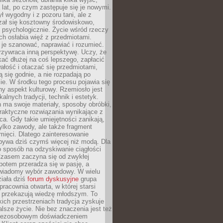
a lat, po czym zastępuje się je nowymi.
ł wygodny i z pozoru tani, ale z
ał się kosztowny środowiskowo,
i psychologicznie. Życie wśród rzeczy
h osłabia więź z przedmiotami.
je szanować, naprawiać i rozumieć.
rzywraca inną perspektywę. Uczy, że
ać dłużej na coś lepszego, zapłacić
wałość i otaczać się przedmiotami,
ą się godnie, a nie rozpadają po
ie. W środku tego procesu pojawia się
y aspekt kulturowy. Rzemiosło jest
alnych tradycji, technik i estetyk.
 ma swoje materiały, sposoby obróbki,
praktyczne rozwiązania wynikające z
sca. Gdy takie umiejętności zanikają,
tylko zawody, ale także fragment
mięci. Dlatego zainteresowanie
bywa dziś czymś więcej niż modą. Dla
o sposób na odzyskiwanie ciągłości
 Czasem zaczyna się od zwykłej
potem przeradza się w pasję, a
iadomy wybór zawodowy. W wielu
iała dziś
forum dyskusyjne
grupa
pracownia otwarta, w której starsi
y przekazują wiedzę młodszym. To
kich przestrzeniach tradycja zyskuje
lsze życie. Nie bez znaczenia jest też
bezosobowym doświadczeniem