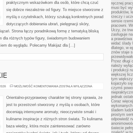
praktycznym wskazówkom dla osób, które chcą czuć
ręcznej prac
musi być wy
się dobrze niezależnie od figury. To miejsce stworzone z
produktów, 
rzeczy i uc
myślą o czytelnikach, którzy szukają konkretnych porad
sensie rzemi
dotyczących dobierania ubrań, pielęgnacji skóry,
pracowni. W
Uczy, że trw
ązań. Strona łączy poradnikową formę z tematyką bliską
zasługuje n
lem dla różnych typów figury, świadomym budowaniem
a prawdziwa 
widać ślady 
ciem do wyglądu. Polecamy Makijaż dla […]
dlatego, w e
znów staje s
przewidywał
Przez długi 
należy wyłąc
i produkcji n
większej lic
IE
tym większy
kojarzyło si
PERFUMY
 2026
MOŻLIWOŚĆ KOMENTOWANIA
ZOSTAŁA WYŁĄCZONA
czymś powol
DAMSKIE
niepraktycz
jednak ostat
Orientalno-przyprawowy charakter tej strony sprawia, że
Coraz więce
jest to przestrzeń stworzony z myślą o osobach, które
wykonanych s
śladem ludzk
doceniają intensywne aromaty, nieoczywiste smaki i
prostym sen
kulinarne inspiracje z różnych stron świata. To kulinarna
odpowiedź n
anonimowości
baza wiedzy, która może zainteresować zarówno
świecie peł
znaleźć w t