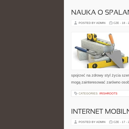
NAUKA O SPALAN
POSTED BY ADMIN
CZE - 18 -
spojrzeć na zdrowy styl życia sze
mogą zainteresować zarówno osoby 
CATEGORIES:
IRISHROOTS
INTERNET MOBILN
POSTED BY ADMIN
CZE - 17 -