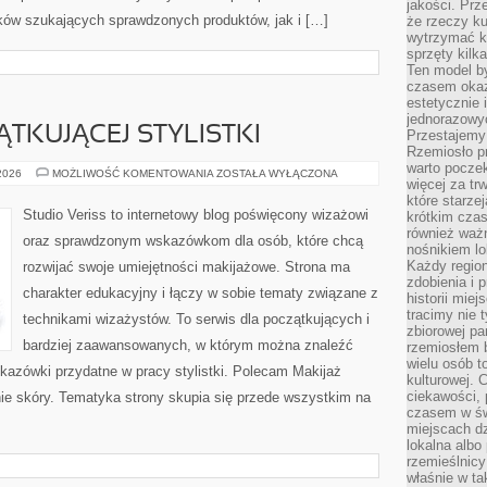
jakości. Prz
ków szukających sprawdzonych produktów, jak i […]
że rzeczy ku
wytrzymać ki
sprzęty kilk
Ten model by
czasem okaz
estetycznie 
jednorazowyc
TKUJĄCEJ STYLISTKI
Przestajemy 
Rzemiosło p
warto poczek
PORADNIK
 2026
MOŻLIWOŚĆ KOMENTOWANIA
ZOSTAŁA WYŁĄCZONA
więcej za tr
POCZĄTKUJĄCEJ
STYLISTKI
które starzej
Studio Veriss to internetowy blog poświęcony wizażowi
krótkim czas
również ważn
oraz sprawdzonym wskazówkom dla osób, które chcą
nośnikiem lok
Każdy region
rozwijać swoje umiejętności makijażowe. Strona ma
zdobienia i 
charakter edukacyjny i łączy w sobie tematy związane z
historii miej
tracimy nie 
technikami wizażystów. To serwis dla początkujących i
zbiorowej pa
bardziej zaawansowanych, w którym można znaleźć
rzemiosłem 
wielu osób t
wskazówki przydatne w pracy stylistki. Polecam Makijaż
kulturowej.
ciekawości, 
nie skóry. Tematyka strony skupia się przede wszystkim na
czasem w św
miejscach dz
lokalna albo 
rzemieślnic
właśnie w ta