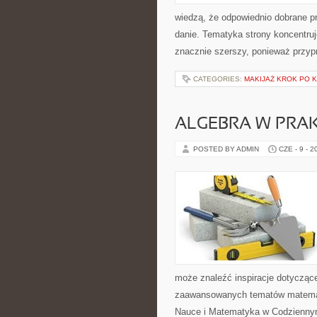
wiedzą, że odpowiednio dobrane pr
danie. Tematyka strony koncentruje
znacznie szerszy, ponieważ przyp
CATEGORIES:
MAKIJAŻ KROK PO 
ALGEBRA W PRA
POSTED BY ADMIN
CZE - 9 - 2
może znaleźć inspiracje dotycząc
zaawansowanych tematów matemat
Nauce i Matematyka w Codziennym