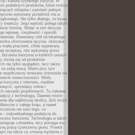
ą i kulturą szybkiego zużycia. W
nym podobnych produktów, które można
ysiącach sklepów i zamówić jednym
, ręcznie wykonany przedmiot ma w
jątkowego. Nie tylko dlatego, że bywa
zy trwalszy. Jego wartość polega także
iesie historię. Widać w nim decyzje
ego wprawę, cierpliwość i sposób
ateriale. Drewniany stół od lokalnego
ramika uformowana ręcznie, skórzana
w małej pracowni, chleb wypiekany
ej receptury, nóż wykonany przez
, biżuteria tworzona w krótkich seriach
zy różnią się od produktów
ch nie tylko wyglądem, lecz także
 za sobą niosą. Warto przy tym
e współczesny renesans rzemiosła nie
kowicie nowoczesności. Wielu
w korzysta z internetu, mediów
owych, sprzedaży online i
h narzędzi projektowych. To ciekawe
radycji z technologią. Dawniej mistrz
wnie dla najbliższej okolicy, dziś może
dbiorców z całego kraju, a nawet
ocześnie nie traci tego, co
e – indywidualnego podejścia do
procesu tworzenia. Technologia w takim
zastępuje człowieka, lecz pomaga mu
sną pracę szerszemu gronu. Powrót
ąże się także ze zmianą myślenia o