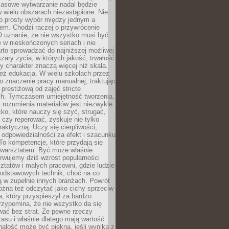
Masowe wytwarzanie nadal będzie
w wielu obszarach niezastąpione. Nie
 o prosty wybór między jednym a
em. Chodzi raczej o przywrócenie
O uznanie, że nie wszystko musi być
 w nieskończonych seriach i nie
rto sprowadzać do najniższej możliwej
zary życia, w których jakość, trwałość
ny charakter znaczą więcej niż skala.
 też edukacja. W wielu szkołach przez
no znaczenie pracy manualnej, traktując
 prestiżową od zajęć stricte
ch. Tymczasem umiejętność tworzenia,
i rozumienia materiałów jest niezwykle
ko, które nauczy się szyć, strugać,
ć czy reperować, zyskuje nie tylko
aktyczną. Uczy się cierpliwości,
 odpowiedzialności za efekt i szacunku
To kompetencje, które przydają się
 warsztatem. Być może właśnie
rwujemy dziś wzrost popularności
ztatów i małych pracowni, gdzie ludzie
podstawowych technik, choć na co
ą w zupełnie innych branżach. Powrót
żna też odczytać jako cichy sprzeciw
, który przyspieszył za bardzo.
rzypomina, że nie wszystko da się
wać bez strat. Że pewne rzeczy
su i właśnie dlatego mają wartość.
ałość może być piękna, jeśli wynika z