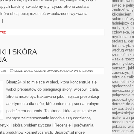
anonimowości
świecie peł
cych bardziej świadomy styl życia. Strona została
znaleźć w t
które chcą lepiej rozumieć współczesne wyzwania
kliknięciem
sobie coś wy
…]
ładniejszy c
na tym, że n
człowieka, j
TRZ
myślenia o m
stolarza, ce
torba szyta 
według własn
I I SKÓRA
rzemieślnika
– takie rzec
NA
przemysłowy
sensem, jaki
DERMOKOSMETYKI
 2026
MOŻLIWOŚĆ KOMENTOWANIA
ZOSTAŁA WYŁĄCZONA
zauważyć, ż
I
odrzuca cał
SKÓRA
PROBLEMATYCZNA
rzemieślnikó
Bioarp24.pl to miejsce w sieci, która koncentruje się
społeczności
wokół preparatów do pielęgnacji skóry, włosów i ciała.
nowoczesnyc
połączenie t
Strona może być traktowana jako miejsce prezentacji
pracował głó
asortymentu dla osób, które interesują się naturalnym
dotrzeć do o
świata. Jedn
podejściem do urody. To strona, która wpisuje się w
najważniejsz
materiału i 
rosnące zainteresowanie łagodniejszą codzienną
modelu nie 
tyki i skóra problematyczna i Recenzje i porównania.
pokazać wła
rzemiosła wi
rta produktów kosmetycznych. Bioarp24.pl może