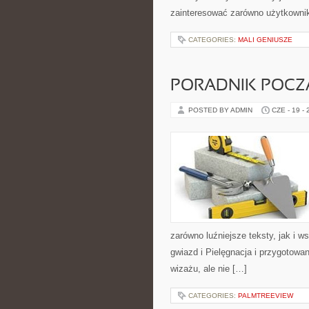
zainteresować zarówno użytkowni
CATEGORIES:
MALI GENIUSZE
PORADNIK POCZĄ
POSTED BY ADMIN
CZE - 19 -
zarówno luźniejsze teksty, jak i 
gwiazd i Pielęgnacja i przygotowa
wizażu, ale nie […]
CATEGORIES:
PALMTREEVIEW