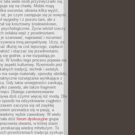
ez lata wiele osób przyzwyczaiło się,
puje się na chwilę. Meble mają
lka sezonów, ubrania kilka wyjść,
a lat, po czym zastępuje się je nowymi.
ł wygodny i z pozoru tani, ale z
ał się kosztowny środowiskowo,
i psychologicznie. Życie wśród rzeczy
h osłabia więź z przedmiotami.
je szanować, naprawiać i rozumieć.
rzywraca inną perspektywę. Uczy, że
ać dłużej na coś lepszego, zapłacić
wałość i otaczać się przedmiotami,
ą się godnie, a nie rozpadają po
ie. W środku tego procesu pojawia się
y aspekt kulturowy. Rzemiosło jest
alnych tradycji, technik i estetyk.
 ma swoje materiały, sposoby obróbki,
praktyczne rozwiązania wynikające z
sca. Gdy takie umiejętności zanikają,
tylko zawody, ale także fragment
mięci. Dlatego zainteresowanie
bywa dziś czymś więcej niż modą. Dla
o sposób na odzyskiwanie ciągłości
 Czasem zaczyna się od zwykłej
potem przeradza się w pasję, a
iadomy wybór zawodowy. W wielu
iała dziś
forum dyskusyjne
grupa
pracownia otwarta, w której starsi
y przekazują wiedzę młodszym. To
kich przestrzeniach tradycja zyskuje