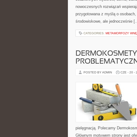
nowoczesnych rozwiązań wspierają
przygotowana z myślą o osobach, 
środowiskowe, ale jednocześnie [
CATEGORIES:
METAMORFOZY WNĘ
DERMOKOSMETYK
PROBLEMATYCZ
POSTED BY ADMIN
CZE - 20 -
pielęgnacją. Polecamy Dermokosme
Głównym motywem strony jest ofe