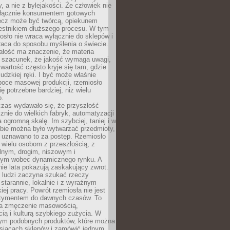
y, a nie z bylejakości. Że człowiek nie
łącznie konsumentem gotowych
lecz może być twórcą, opiekunem
zestnikiem dłuższego procesu. W tym
osło nie wraca wyłącznie do sklepów i
raca do sposobu myślenia o świecie.
ałość ma znaczenie, że materia
a szacunek, że jakość wymaga uwagi,
wartość często kryje się tam, gdzie
ludzkiej ręki. I być może właśnie
poce masowej produkcji, rzemiosło
ię potrzebne bardziej, niż wielu
o.
czas wydawało się, że przyszłość
znie do wielkich fabryk, automatyzacji
a ogromną skalę. Im szybciej, taniej i w
zbie można było wytwarzać przedmioty,
 uznawano to za postęp. Rzemiosło
ę wielu osobom z przeszłością, z
nym, drogim, niszowym i
nym wobec dynamicznego rynku. A
nie lata pokazują zaskakujący zwrot.
j ludzi zaczyna szukać rzeczy
tarannie, lokalnie i z wyraźnym
iej pracy. Powrót rzemiosła nie jest
tymentem do dawnych czasów. To
a zmęczenie masowością,
ą i kulturą szybkiego zużycia. W
nym podobnych produktów, które można
ysiącach sklepów i zamówić jednym