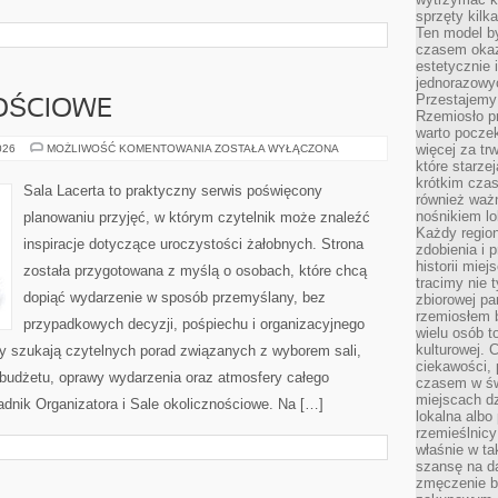
sprzęty kilk
Ten model by
czasem okaz
estetycznie 
jednorazowyc
Przestajemy 
OŚCIOWE
Rzemiosło p
warto poczek
SALE
więcej za tr
026
MOŻLIWOŚĆ KOMENTOWANIA
ZOSTAŁA WYŁĄCZONA
OKOLICZNOŚCIOWE
które starzej
krótkim czas
Sala Lacerta to praktyczny serwis poświęcony
również ważn
nośnikiem lok
planowaniu przyjęć, w którym czytelnik może znaleźć
Każdy region
inspiracje dotyczące uroczystości żałobnych. Strona
zdobienia i 
historii miej
została przygotowana z myślą o osobach, które chcą
tracimy nie 
dopiąć wydarzenie w sposób przemyślany, bez
zbiorowej pa
rzemiosłem 
przypadkowych decyzji, pośpiechu i organizacyjnego
wielu osób t
kulturowej.
zy szukają czytelnych porad związanych z wyborem sali,
ciekawości, 
, budżetu, oprawy wydarzenia oraz atmosfery całego
czasem w św
miejscach dz
adnik Organizatora i Sale okolicznościowe. Na […]
lokalna albo 
rzemieślnic
właśnie w ta
szansę na da
zmęczenie 