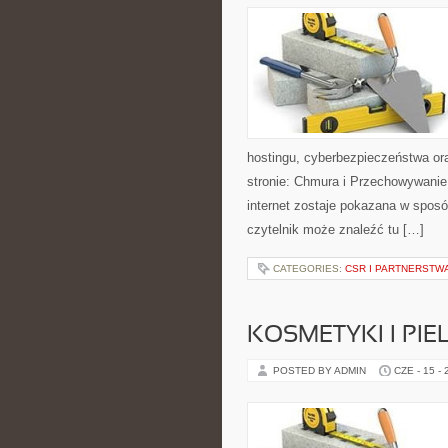
hostingu, cyberbezpieczeństwa or
stronie: Chmura i Przechowywanie
internet zostaje pokazana w spos
czytelnik może znaleźć tu […]
CATEGORIES:
CSR I PARTNERSTW
KOSMETYKI I PI
POSTED BY ADMIN
CZE - 15 -