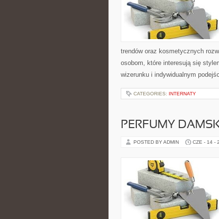
trendów oraz kosmetycznych rozwi
osobom, które interesują się sty
wizerunku i indywidualnym podejś
CATEGORIES:
INTERNATY
PERFUMY DAMSK
POSTED BY ADMIN
CZE - 14 -