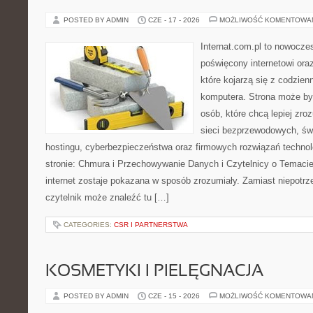
POSTED BY ADMIN
CZE - 17 - 2026
MOŻLIWOŚĆ KOMENTOWA
Internat.com.pl to nowocze
poświęcony internetowi or
które kojarzą się z codzie
komputera. Strona może by
osób, które chcą lepiej zro
sieci bezprzewodowych, św
hostingu, cyberbezpieczeństwa oraz firmowych rozwiązań techno
stronie: Chmura i Przechowywanie Danych i Czytelnicy o Temacie
internet zostaje pokazana w sposób zrozumiały. Zamiast niepotr
czytelnik może znaleźć tu […]
CATEGORIES:
CSR I PARTNERSTWA
KOSMETYKI I PIELĘGNACJA
POSTED BY ADMIN
CZE - 15 - 2026
MOŻLIWOŚĆ KOMENTOWA