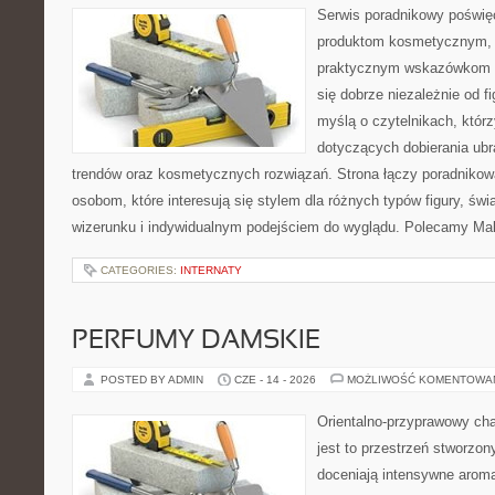
Serwis poradnikowy poświęc
produktom kosmetycznym, u
praktycznym wskazówkom d
się dobrze niezależnie od f
myślą o czytelnikach, któr
dotyczących dobierania ubra
trendów oraz kosmetycznych rozwiązań. Strona łączy poradnikow
osobom, które interesują się stylem dla różnych typów figury, 
wizerunku i indywidualnym podejściem do wyglądu. Polecamy Mak
CATEGORIES:
INTERNATY
PERFUMY DAMSKIE
POSTED BY ADMIN
CZE - 14 - 2026
MOŻLIWOŚĆ KOMENTOWA
Orientalno-przyprawowy char
jest to przestrzeń stworzon
doceniają intensywne aroma