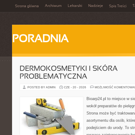
Archiwum
Lekarski
Nadzieje
T
Strona główna
Spis Treści
PORADNIA
DERMOKOSMETYKI I SKÓRA
PROBLEMATYCZNA
POSTED BY ADMIN
CZE - 20 - 2026
MOŻLIWOŚĆ KOMENTOWA
Bioarp24.pl to miejsce w sie
wokół preparatów do pielęgna
Strona może być traktowana
asortymentu dla osób, które
podejściem do urody. To str
rosnące zainteresowanie ła