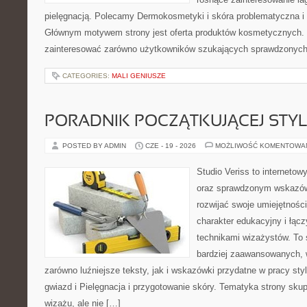
pielęgnacją. Polecamy Dermokosmetyki i skóra problematyczna i 
Głównym motywem strony jest oferta produktów kosmetycznych. 
zainteresować zarówno użytkowników szukających sprawdzonych 
CATEGORIES:
MALI GENIUSZE
PORADNIK POCZĄTKUJĄCEJ STYL
POSTED BY ADMIN
CZE - 19 - 2026
MOŻLIWOŚĆ KOMENTOWA
Studio Veriss to interneto
oraz sprawdzonym wskazów
rozwijać swoje umiejętnośc
charakter edukacyjny i łąc
technikami wizażystów. To 
bardziej zaawansowanych,
zarówno luźniejsze teksty, jak i wskazówki przydatne w pracy sty
gwiazd i Pielęgnacja i przygotowanie skóry. Tematyka strony sku
wizażu, ale nie […]