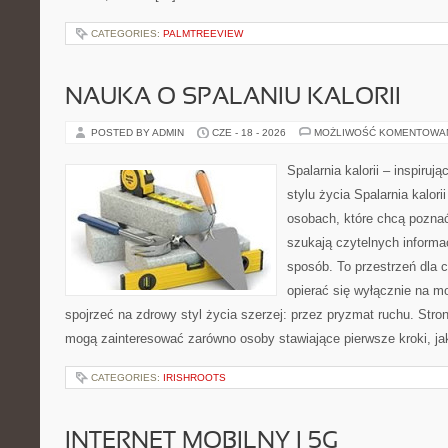
CATEGORIES:
PALMTREEVIEW
NAUKA O SPALANIU KALORII
POSTED BY ADMIN
CZE - 18 - 2026
MOŻLIWOŚĆ KOMENTOWA
Spalarnia kalorii – inspiru
stylu życia Spalarnia kalori
osobach, które chcą pozna
szukają czytelnych informa
sposób. To przestrzeń dla c
opierać się wyłącznie na m
spojrzeć na zdrowy styl życia szerzej: przez pryzmat ruchu. Stro
mogą zainteresować zarówno osoby stawiające pierwsze kroki, jak
CATEGORIES:
IRISHROOTS
INTERNET MOBILNY I 5G