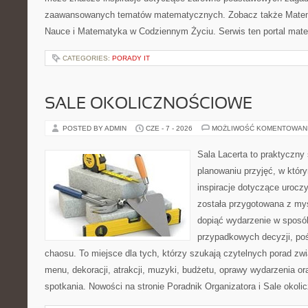
zaawansowanych tematów matematycznych. Zobacz także Matema
Nauce i Matematyka w Codziennym Życiu. Serwis ten portal mat
CATEGORIES:
PORADY IT
SALE OKOLICZNOŚCIOWE
POSTED BY ADMIN
CZE - 7 - 2026
MOŻLIWOŚĆ KOMENTOWAN
Sala Lacerta to praktyczny
planowaniu przyjęć, w któr
inspiracje dotyczące urocz
została przygotowana z myś
dopiąć wydarzenie w sposó
przypadkowych decyzji, poś
chaosu. To miejsce dla tych, którzy szukają czytelnych porad zw
menu, dekoracji, atrakcji, muzyki, budżetu, oprawy wydarzenia o
spotkania. Nowości na stronie Poradnik Organizatora i Sale okol