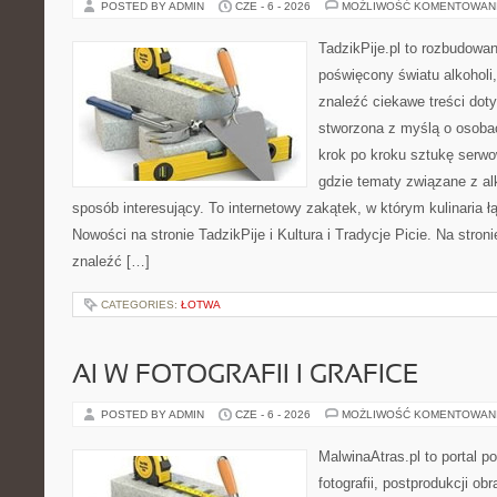
POSTED BY ADMIN
CZE - 6 - 2026
MOŻLIWOŚĆ KOMENTOWAN
TadzikPije.pl to rozbudowa
poświęcony światu alkoholi
znaleźć ciekawe treści dot
stworzona z myślą o osoba
krok po kroku sztukę serwo
gdzie tematy związane z a
sposób interesujący. To internetowy zakątek, w którym kulinaria ł
Nowości na stronie TadzikPije i Kultura i Tradycje Picie. Na stron
znaleźć […]
CATEGORIES:
ŁOTWA
AI W FOTOGRAFII I GRAFICE
POSTED BY ADMIN
CZE - 6 - 2026
MOŻLIWOŚĆ KOMENTOWAN
MalwinaAtras.pl to portal 
fotografii, postprodukcji ob