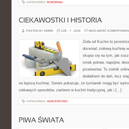
CATEGORIES:
ROBDRINKI
CIEKAWOSTKI I HISTORIA
POSTED BY ADMIN
CZE - 7 - 2026
MOŻLIWOŚĆ KOMENTOWAN
Zioła od Kuchni to przestrz
doceniać ziołową kuchnię 
skupia się na tym, jak sus
smak potraw, napojów, des
przetworów. To zielnik onlin
dodatkiem do dań, lecz sta
na lepszą kuchnię. Serwis pokazuje, że tymianek mogą być wyko
ciekawych sposobów, zarówno w kuchni tradycyjnej, jak i […]
CATEGORIES:
HARCERSTWO
PIWA ŚWIATA