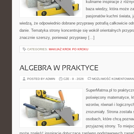
kulinarne inspiracje z różny
baza wiedzy, która może z
pasjonatów kuchni świata, j
wiedzą, że odpowiednio dobrane przyprawy potrafią całkowicie od
danie. Tematyka strony koncentruje się wokół orientalnych przypraw
znacznie szerszy, ponieważ przyprawy […]
CATEGORIES:
MAKIJAŻ KROK PO KROKU
ALGEBRA W PRAKTYCE
POSTED BY ADMIN
CZE - 9 - 2026
MOŻLIWOŚĆ KOMENTOWAN
SuperMatma.pl to praktyczn
poświęcony matematyce, któ
wzorów, równań i logicznyc
zrozumiały. Strona została
osobach, które chcą poznaw
przyjaznej strony. To miejs
może znaleźć inspiracje dotyczące zarówno podstawowych zagadni