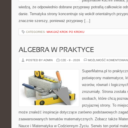
pasjonatów kuchni świata, j
wiedzą, że odpowiednio dobrane przyprawy potrafią całkowicie od
danie. Tematyka strony koncentruje się wokół orientalnych przypraw
znacznie szerszy, ponieważ przyprawy […]
CATEGORIES:
MAKIJAŻ KROK PO KROKU
ALGEBRA W PRAKTYCE
POSTED BY ADMIN
CZE - 9 - 2026
MOŻLIWOŚĆ KOMENTOWAN
SuperMatma.pl to praktyczn
poświęcony matematyce, któ
wzorów, równań i logicznyc
zrozumiały. Strona została
osobach, które chcą poznaw
przyjaznej strony. To miejs
może znaleźć inspiracje dotyczące zarówno podstawowych zagadni
zaawansowanych tematów matematycznych. Zobacz także Matema
Nauce i Matematyka w Codziennym Życiu. Serwis ten portal mat