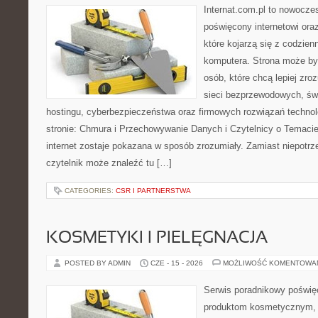
Internat.com.pl to nowocze
poświęcony internetowi or
które kojarzą się z codzie
komputera. Strona może by
osób, które chcą lepiej zro
sieci bezprzewodowych, św
hostingu, cyberbezpieczeństwa oraz firmowych rozwiązań techno
stronie: Chmura i Przechowywanie Danych i Czytelnicy o Temacie
internet zostaje pokazana w sposób zrozumiały. Zamiast niepotr
czytelnik może znaleźć tu […]
CATEGORIES:
CSR I PARTNERSTWA
KOSMETYKI I PIELĘGNACJA
POSTED BY ADMIN
CZE - 15 - 2026
MOŻLIWOŚĆ KOMENTOWA
Serwis poradnikowy poświęc
produktom kosmetycznym, u