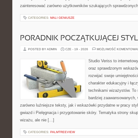
zainteresować zarówno użytkowników szukających sprawdzonych 
CATEGORIES:
MALI GENIUSZE
PORADNIK POCZĄTKUJĄCEJ STYL
POSTED BY ADMIN
CZE - 19 - 2026
MOŻLIWOŚĆ KOMENTOWA
Studio Veriss to interneto
oraz sprawdzonym wskazów
rozwijać swoje umiejętnośc
charakter edukacyjny i łąc
technikami wizażystów. To 
bardziej zaawansowanych,
zarówno luźniejsze teksty, jak i wskazówki przydatne w pracy sty
gwiazd i Pielęgnacja i przygotowanie skóry. Tematyka strony sku
wizażu, ale nie […]
CATEGORIES:
PALMTREEVIEW