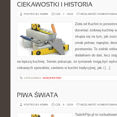
CIEKAWOSTKI I HISTORIA
POSTED BY ADMIN
CZE - 7 - 2026
MOŻLIWOŚĆ KOMENTOWAN
Zioła od Kuchni to przestrz
doceniać ziołową kuchnię 
skupia się na tym, jak sus
smak potraw, napojów, des
przetworów. To zielnik onlin
dodatkiem do dań, lecz sta
na lepszą kuchnię. Serwis pokazuje, że tymianek mogą być wyko
ciekawych sposobów, zarówno w kuchni tradycyjnej, jak i […]
CATEGORIES:
HARCERSTWO
PIWA ŚWIATA
POSTED BY ADMIN
CZE - 6 - 2026
MOŻLIWOŚĆ KOMENTOWAN
TadzikPije.pl to rozbudowa