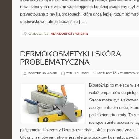
nowoczesnych rozwiązań wspierających bardziej świadomy styl ży
przygotowana z myślą o osobach, które chcą lepiej rozumieć ws
środowiskowe, ale jednocześnie […]
CATEGORIES:
METAMORFOZY WNĘTRZ
DERMOKOSMETYKI I SKÓRA
PROBLEMATYCZNA
POSTED BY ADMIN
CZE - 20 - 2026
MOŻLIWOŚĆ KOMENTOWA
Bioarp24.pl to miejsce w sie
wokół preparatów do pielęgna
Strona może być traktowana
asortymentu dla osób, które
podejściem do urody. To str
rosnące zainteresowanie ła
pielęgnacją. Polecamy Dermokosmetyki i skóra problematyczna i 
Głównym motywem strony jest oferta produktów kosmetycznych. 