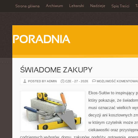
Archiwum
Lekarski
Nadzieje
T
Strona główna
Spis Treści
PORADNIA
ŚWIADOME ZAKUPY
POSTED BY ADMIN
CZE - 27 - 2026
MOŻLIWOŚĆ KOMENTOWA
Ekos-Sułów to inspirujący p
który pokazuje, że świadom
musi oznaczać wielkich wy
decyzji ani kosztownych zm
w którym czytelnik może z
ciekawostki oraz przystępn
codziennych wyborów, domu, zakupów, podróży, gotowania, energii