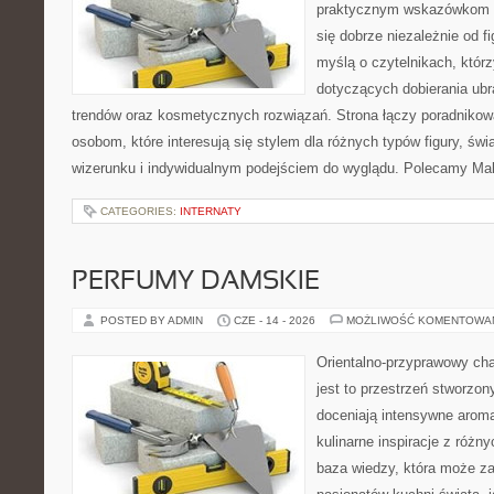
praktycznym wskazówkom d
się dobrze niezależnie od f
myślą o czytelnikach, któr
dotyczących dobierania ubra
trendów oraz kosmetycznych rozwiązań. Strona łączy poradnikow
osobom, które interesują się stylem dla różnych typów figury, 
wizerunku i indywidualnym podejściem do wyglądu. Polecamy Mak
CATEGORIES:
INTERNATY
PERFUMY DAMSKIE
POSTED BY ADMIN
CZE - 14 - 2026
MOŻLIWOŚĆ KOMENTOWA
Orientalno-przyprawowy char
jest to przestrzeń stworzon
doceniają intensywne aroma
kulinarne inspiracje z różny
baza wiedzy, która może z