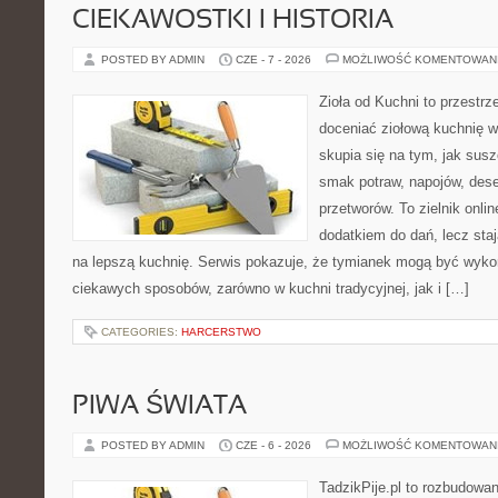
CIEKAWOSTKI I HISTORIA
POSTED BY ADMIN
CZE - 7 - 2026
MOŻLIWOŚĆ KOMENTOWAN
Zioła od Kuchni to przestrz
doceniać ziołową kuchnię 
skupia się na tym, jak sus
smak potraw, napojów, des
przetworów. To zielnik onlin
dodatkiem do dań, lecz sta
na lepszą kuchnię. Serwis pokazuje, że tymianek mogą być wyko
ciekawych sposobów, zarówno w kuchni tradycyjnej, jak i […]
CATEGORIES:
HARCERSTWO
PIWA ŚWIATA
POSTED BY ADMIN
CZE - 6 - 2026
MOŻLIWOŚĆ KOMENTOWAN
TadzikPije.pl to rozbudowa