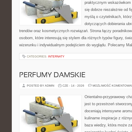
praktycznym wskazówkom d
się dobrze niezależnie od f
myślą o czytelnikach, któr
dotyczących dobierania ubra
trendów oraz kosmetycznych rozwiązań. Strona łączy poradnikow
osobom, które interesują się stylem dla różnych typów figury, 
wizerunku i indywidualnym podejściem do wyglądu. Polecamy Mak
CATEGORIES:
INTERNATY
PERFUMY DAMSKIE
POSTED BY ADMIN
CZE - 14 - 2026
MOŻLIWOŚĆ KOMENTOWA
Orientalno-przyprawowy char
jest to przestrzeń stworzon
doceniają intensywne aroma
kulinarne inspiracje z różny
baza wiedzy, która może z