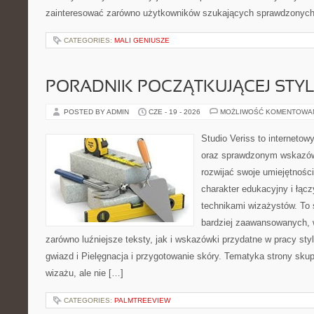
zainteresować zarówno użytkowników szukających sprawdzonych 
CATEGORIES:
MALI GENIUSZE
PORADNIK POCZĄTKUJĄCEJ STYL
POSTED BY ADMIN
CZE - 19 - 2026
MOŻLIWOŚĆ KOMENTOWA
Studio Veriss to interneto
oraz sprawdzonym wskazów
rozwijać swoje umiejętnośc
charakter edukacyjny i łąc
technikami wizażystów. To 
bardziej zaawansowanych,
zarówno luźniejsze teksty, jak i wskazówki przydatne w pracy sty
gwiazd i Pielęgnacja i przygotowanie skóry. Tematyka strony sku
wizażu, ale nie […]
CATEGORIES:
PALMTREEVIEW