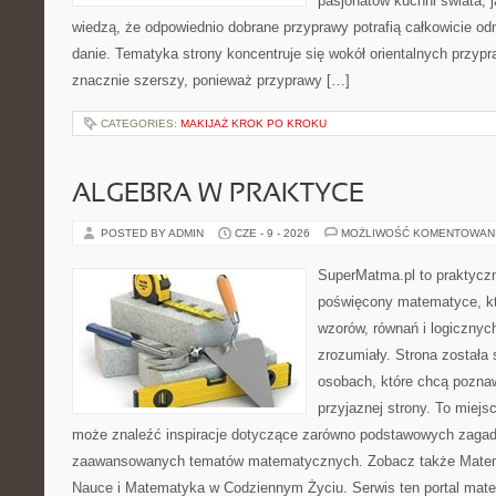
pasjonatów kuchni świata, j
wiedzą, że odpowiednio dobrane przyprawy potrafią całkowicie od
danie. Tematyka strony koncentruje się wokół orientalnych przypraw
znacznie szerszy, ponieważ przyprawy […]
CATEGORIES:
MAKIJAŻ KROK PO KROKU
ALGEBRA W PRAKTYCE
POSTED BY ADMIN
CZE - 9 - 2026
MOŻLIWOŚĆ KOMENTOWAN
SuperMatma.pl to praktyczn
poświęcony matematyce, któ
wzorów, równań i logicznyc
zrozumiały. Strona została
osobach, które chcą poznaw
przyjaznej strony. To miejs
może znaleźć inspiracje dotyczące zarówno podstawowych zagadni
zaawansowanych tematów matematycznych. Zobacz także Matema
Nauce i Matematyka w Codziennym Życiu. Serwis ten portal mat