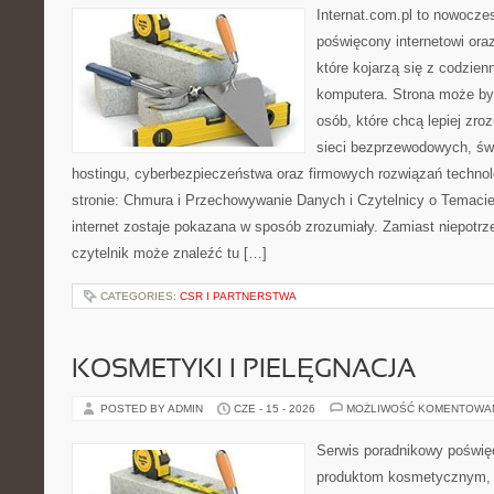
Internat.com.pl to nowocze
poświęcony internetowi or
które kojarzą się z codzie
komputera. Strona może by
osób, które chcą lepiej zro
sieci bezprzewodowych, św
hostingu, cyberbezpieczeństwa oraz firmowych rozwiązań techno
stronie: Chmura i Przechowywanie Danych i Czytelnicy o Temacie
internet zostaje pokazana w sposób zrozumiały. Zamiast niepotr
czytelnik może znaleźć tu […]
CATEGORIES:
CSR I PARTNERSTWA
KOSMETYKI I PIELĘGNACJA
POSTED BY ADMIN
CZE - 15 - 2026
MOŻLIWOŚĆ KOMENTOWA
Serwis poradnikowy poświęc
produktom kosmetycznym, u