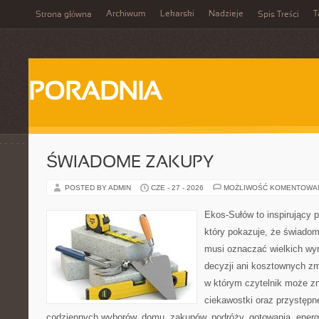
Archiwum
Lekarski
Nadzieje
T
Strona główna
Spis Treści
PORADNIA
ŚWIADOME ZAKUPY
POSTED BY ADMIN
CZE - 27 - 2026
MOŻLIWOŚĆ KOMENTOWA
Ekos-Sułów to inspirujący p
który pokazuje, że świadom
musi oznaczać wielkich wy
decyzji ani kosztownych zm
w którym czytelnik może z
ciekawostki oraz przystępn
codziennych wyborów, domu, zakupów, podróży, gotowania, energii