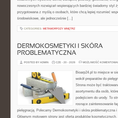
nowoczesnych rozwiązań wspierających bardziej świadomy styl ży
przygotowana z myślą o osobach, które chcą lepiej rozumieć ws
środowiskowe, ale jednocześnie […]
CATEGORIES:
METAMORFOZY WNĘTRZ
DERMOKOSMETYKI I SKÓRA
PROBLEMATYCZNA
POSTED BY ADMIN
CZE - 20 - 2026
MOŻLIWOŚĆ KOMENTOWA
Bioarp24.pl to miejsce w sie
wokół preparatów do pielęgna
Strona może być traktowana
asortymentu dla osób, które
podejściem do urody. To str
rosnące zainteresowanie ła
pielęgnacją. Polecamy Dermokosmetyki i skóra problematyczna i 
Głównym motywem strony jest oferta produktów kosmetycznych. 