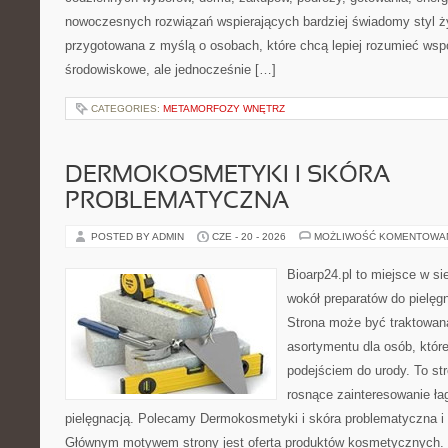
nowoczesnych rozwiązań wspierających bardziej świadomy styl ży
przygotowana z myślą o osobach, które chcą lepiej rozumieć ws
środowiskowe, ale jednocześnie […]
CATEGORIES:
METAMORFOZY WNĘTRZ
DERMOKOSMETYKI I SKÓRA
PROBLEMATYCZNA
POSTED BY ADMIN
CZE - 20 - 2026
MOŻLIWOŚĆ KOMENTOWA
Bioarp24.pl to miejsce w sie
wokół preparatów do pielęgna
Strona może być traktowana
asortymentu dla osób, które
podejściem do urody. To str
rosnące zainteresowanie ła
pielęgnacją. Polecamy Dermokosmetyki i skóra problematyczna i 
Głównym motywem strony jest oferta produktów kosmetycznych. 