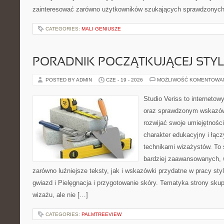
zainteresować zarówno użytkowników szukających sprawdzonych 
CATEGORIES:
MALI GENIUSZE
PORADNIK POCZĄTKUJĄCEJ STYL
POSTED BY ADMIN
CZE - 19 - 2026
MOŻLIWOŚĆ KOMENTOWA
Studio Veriss to interneto
oraz sprawdzonym wskazów
rozwijać swoje umiejętnośc
charakter edukacyjny i łąc
technikami wizażystów. To 
bardziej zaawansowanych,
zarówno luźniejsze teksty, jak i wskazówki przydatne w pracy sty
gwiazd i Pielęgnacja i przygotowanie skóry. Tematyka strony sku
wizażu, ale nie […]
CATEGORIES:
PALMTREEVIEW