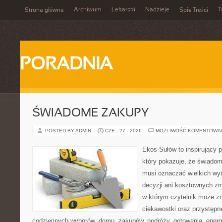
Archiwum
Lekarski
Nadzieje
T
Strona główna
Spis Treści
PORADNIA
ŚWIADOME ZAKUPY
POSTED BY ADMIN
CZE - 27 - 2026
MOŻLIWOŚĆ KOMENTOWA
Ekos-Sułów to inspirujący p
który pokazuje, że świadom
musi oznaczać wielkich wy
decyzji ani kosztownych zm
w którym czytelnik może z
ciekawostki oraz przystępn
codziennych wyborów, domu, zakupów, podróży, gotowania, energii