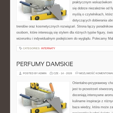
praktycznym wskazówkom d
się dobrze niezależnie od f
myślą o czytelnikach, któr
dotyczących dobierania ubra
trendów oraz kosmetycznych rozwiązań. Strona łączy poradnikow
osobom, które interesują się stylem dla różnych typów figury, 
wizerunku i indywidualnym podejściem do wyglądu. Polecamy Mak
CATEGORIES:
INTERNATY
PERFUMY DAMSKIE
POSTED BY ADMIN
CZE - 14 - 2026
MOŻLIWOŚĆ KOMENTOWA
Orientalno-przyprawowy char
jest to przestrzeń stworzon
doceniają intensywne aroma
kulinarne inspiracje z różny
baza wiedzy, która może z