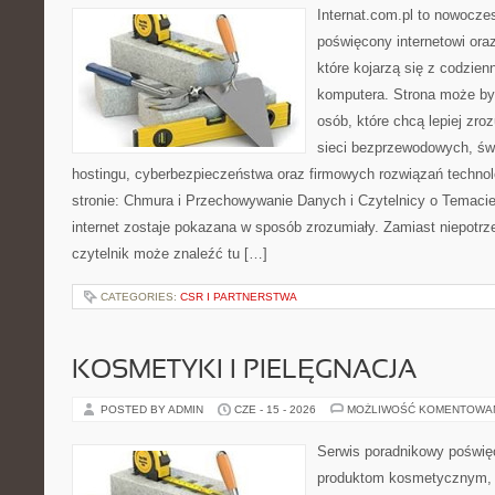
Internat.com.pl to nowocze
poświęcony internetowi or
które kojarzą się z codzie
komputera. Strona może by
osób, które chcą lepiej zro
sieci bezprzewodowych, św
hostingu, cyberbezpieczeństwa oraz firmowych rozwiązań techno
stronie: Chmura i Przechowywanie Danych i Czytelnicy o Temacie
internet zostaje pokazana w sposób zrozumiały. Zamiast niepotr
czytelnik może znaleźć tu […]
CATEGORIES:
CSR I PARTNERSTWA
KOSMETYKI I PIELĘGNACJA
POSTED BY ADMIN
CZE - 15 - 2026
MOŻLIWOŚĆ KOMENTOWA
Serwis poradnikowy poświęc
produktom kosmetycznym, u