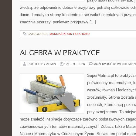
pasjonatów kuchni świata, j
wiedzą, że odpowiednio dobrane przyprawy potrafią całkowicie od
danie. Tematyka strony koncentruje się wokół orientalnych przypraw
znacznie szerszy, ponieważ przyprawy […]
CATEGORIES:
MAKIJAŻ KROK PO KROKU
ALGEBRA W PRAKTYCE
POSTED BY ADMIN
CZE - 9 - 2026
MOŻLIWOŚĆ KOMENTOWAN
SuperMatma.pl to praktyczn
poświęcony matematyce, któ
wzorów, równań i logicznyc
zrozumiały. Strona została
osobach, które chcą poznaw
przyjaznej strony. To miejs
może znaleźć inspiracje dotyczące zarówno podstawowych zagadni
zaawansowanych tematów matematycznych. Zobacz także Matema
Nauce i Matematyka w Codziennym Życiu. Serwis ten portal mat