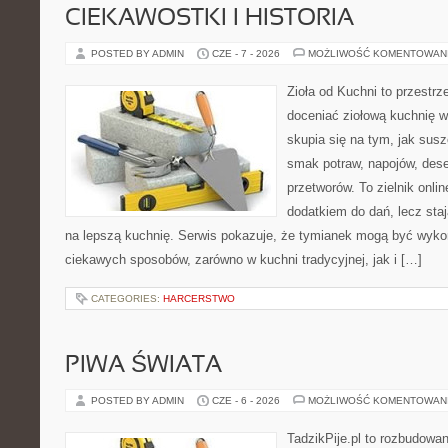
CIEKAWOSTKI I HISTORIA
POSTED BY ADMIN
CZE - 7 - 2026
MOŻLIWOŚĆ KOMENTOWAN
Zioła od Kuchni to przestrz
doceniać ziołową kuchnię 
skupia się na tym, jak sus
smak potraw, napojów, des
przetworów. To zielnik onlin
dodatkiem do dań, lecz sta
na lepszą kuchnię. Serwis pokazuje, że tymianek mogą być wyko
ciekawych sposobów, zarówno w kuchni tradycyjnej, jak i […]
CATEGORIES:
HARCERSTWO
PIWA ŚWIATA
POSTED BY ADMIN
CZE - 6 - 2026
MOŻLIWOŚĆ KOMENTOWAN
TadzikPije.pl to rozbudowa