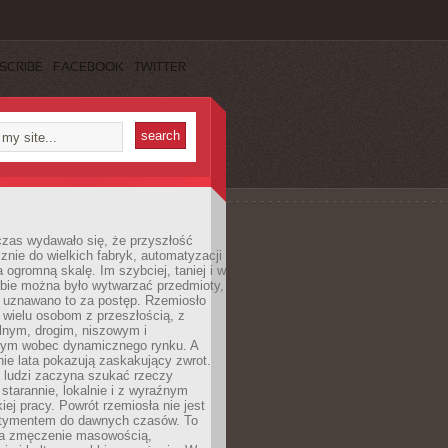
SCRIBE
FACEBOOK
TWITTER
czas wydawało się, że przyszłość
znie do wielkich fabryk, automatyzacji
a ogromną skalę. Im szybciej, taniej i w
zbie można było wytwarzać przedmioty,
 uznawano to za postęp. Rzemiosło
ę wielu osobom z przeszłością, z
nym, drogim, niszowym i
nym wobec dynamicznego rynku. A
nie lata pokazują zaskakujący zwrot.
j ludzi zaczyna szukać rzeczy
tarannie, lokalnie i z wyraźnym
iej pracy. Powrót rzemiosła nie jest
tymentem do dawnych czasów. To
a zmęczenie masowością,