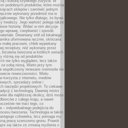
ą i kulturą szybkiego zużycia. W
nym podobnych produktów, które można
ysiącach sklepów i zamówić jednym
, ręcznie wykonany przedmiot ma w
jątkowego. Nie tylko dlatego, że bywa
zy trwalszy. Jego wartość polega także
iesie historię. Widać w nim decyzje
ego wprawę, cierpliwość i sposób
ateriale. Drewniany stół od lokalnego
ramika uformowana ręcznie, skórzana
w małej pracowni, chleb wypiekany
ej receptury, nóż wykonany przez
, biżuteria tworzona w krótkich seriach
zy różnią się od produktów
ch nie tylko wyglądem, lecz także
 za sobą niosą. Warto przy tym
e współczesny renesans rzemiosła nie
kowicie nowoczesności. Wielu
w korzysta z internetu, mediów
owych, sprzedaży online i
h narzędzi projektowych. To ciekawe
radycji z technologią. Dawniej mistrz
wnie dla najbliższej okolicy, dziś może
dbiorców z całego kraju, a nawet
ocześnie nie traci tego, co
e – indywidualnego podejścia do
procesu tworzenia. Technologia w takim
zastępuje człowieka, lecz pomaga mu
sną pracę szerszemu gronu. Powrót
ąże się także ze zmianą myślenia o