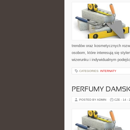
trendów oraz kosmetycznych rozwi
osobom, które interesują się sty
wizerunku i indywidualnym podejś
CATEGORIES:
INTERNATY
PERFUMY DAMSK
POSTED BY ADMIN
CZE - 14 -