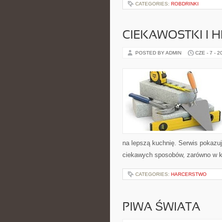
CATEGORIES:
ROBDRINKI
CIEKAWOSTKI I H
POSTED BY ADMIN
CZE - 7 - 2
na lepszą kuchnię. Serwis pokazu
ciekawych sposobów, zarówno w kuc
CATEGORIES:
HARCERSTWO
PIWA ŚWIATA