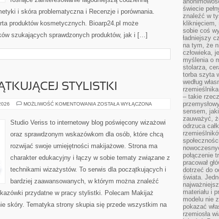
anonimowości
świecie peł
tyki i skóra problematyczna i Recenzje i porównania.
znaleźć w t
rta produktów kosmetycznych. Bioarp24.pl może
kliknięciem
sobie coś wy
ków szukających sprawdzonych produktów, jak i […]
ładniejszy c
na tym, że n
człowieka, j
myślenia o m
stolarza, ce
torba szyta 
według własn
TKUJĄCEJ STYLISTKI
rzemieślnika
– takie rzec
przemysłowy
PORADNIK
 2026
MOŻLIWOŚĆ KOMENTOWANIA
ZOSTAŁA WYŁĄCZONA
POCZĄTKUJĄCEJ
sensem, jaki
STYLISTKI
zauważyć, ż
Studio Veriss to internetowy blog poświęcony wizażowi
odrzuca cał
rzemieślnikó
oraz sprawdzonym wskazówkom dla osób, które chcą
społeczności
rozwijać swoje umiejętności makijażowe. Strona ma
nowoczesnyc
połączenie t
charakter edukacyjny i łączy w sobie tematy związane z
pracował głó
technikami wizażystów. To serwis dla początkujących i
dotrzeć do o
świata. Jedn
bardziej zaawansowanych, w którym można znaleźć
najważniejsz
materiału i 
wskazówki przydatne w pracy stylistki. Polecam Makijaż
modelu nie 
nie skóry. Tematyka strony skupia się przede wszystkim na
pokazać wła
rzemiosła wi