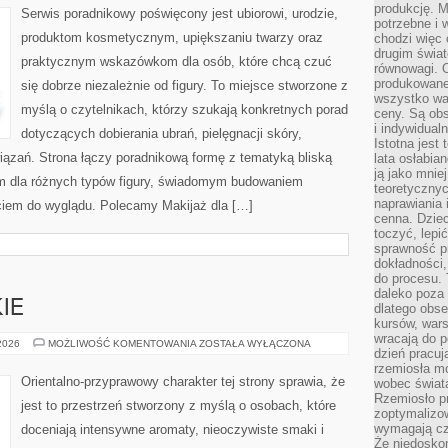
produkcję. 
Serwis poradnikowy poświęcony jest ubiorowi, urodzie,
potrzebne i 
produktom kosmetycznym, upiększaniu twarzy oraz
chodzi więc
drugim świat
praktycznym wskazówkom dla osób, które chcą czuć
równowagi. 
produkowane
się dobrze niezależnie od figury. To miejsce stworzone z
wszystko wa
myślą o czytelnikach, którzy szukają konkretnych porad
ceny. Są obs
i indywidual
dotyczących dobierania ubrań, pielęgnacji skóry,
Istotna jest
ązań. Strona łączy poradnikową formę z tematyką bliską
lata osłabia
ją jako mniej
lem dla różnych typów figury, świadomym budowaniem
teoretyczny
naprawiania 
ciem do wyglądu. Polecamy Makijaż dla […]
cenna. Dziec
toczyć, lepi
sprawność pr
dokładności,
do procesu. 
daleko poza
IE
dlatego obse
kursów, wars
wracają do 
PERFUMY
 2026
MOŻLIWOŚĆ KOMENTOWANIA
ZOSTAŁA WYŁĄCZONA
dzień pracuj
DAMSKIE
rzemiosła mo
Orientalno-przyprawowy charakter tej strony sprawia, że
wobec świata
Rzemiosło p
jest to przestrzeń stworzony z myślą o osobach, które
zoptymalizo
wymagają cza
doceniają intensywne aromaty, nieoczywiste smaki i
Że niedoskon