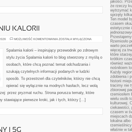
jakości. Prz
że rzeczy ku
wytrzymać ki
sprzęty kilk
Ten model by
czasem okaz
IU KALORII
estetycznie 
jednorazowyc
Przestajemy 
NAUKA
 2026
MOŻLIWOŚĆ KOMENTOWANIA
ZOSTAŁA WYŁĄCZONA
Rzemiosło p
O
warto poczek
SPALANIU
KALORII
więcej za tr
Spalarnia kalorii – inspirujący przewodnik po zdrowym
które starzej
stylu życia Spalarnia kalorii to blog stworzony z myślą o
krótkim czas
również ważn
osobach, które chcą poznać temat odchudzania i
nośnikiem lok
szukają czytelnych informacji podanych w ludzki
Każdy region
zdobienia i 
sposób. To przestrzeń dla czytelników, którzy nie chcą
historii miej
tracimy nie 
opierać się wyłącznie na modnych hasłach, lecz wolą
zbiorowej pa
rzej: przez pryzmat ruchu. Strona porusza tematy, które
rzemiosłem 
wielu osób t
stawiające pierwsze kroki, jak i tych, którzy […]
kulturowej.
ciekawości, 
czasem w św
miejscach dz
lokalna albo 
rzemieślnic
Y I 5G
właśnie w ta