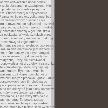
Masowe wytwarzanie nadal będzie
w wielu obszarach niezastąpione. Nie
 o prosty wybór między jednym a
em. Chodzi raczej o przywrócenie
O uznanie, że nie wszystko musi być
 w nieskończonych seriach i nie
rto sprowadzać do najniższej możliwej
zary życia, w których jakość, trwałość
ny charakter znaczą więcej niż skala.
 też edukacja. W wielu szkołach przez
no znaczenie pracy manualnej, traktując
 prestiżową od zajęć stricte
ch. Tymczasem umiejętność tworzenia,
i rozumienia materiałów jest niezwykle
ko, które nauczy się szyć, strugać,
ć czy reperować, zyskuje nie tylko
aktyczną. Uczy się cierpliwości,
 odpowiedzialności za efekt i szacunku
To kompetencje, które przydają się
 warsztatem. Być może właśnie
rwujemy dziś wzrost popularności
ztatów i małych pracowni, gdzie ludzie
podstawowych technik, choć na co
ą w zupełnie innych branżach. Powrót
żna też odczytać jako cichy sprzeciw
, który przyspieszył za bardzo.
rzypomina, że nie wszystko da się
wać bez strat. Że pewne rzeczy
su i właśnie dlatego mają wartość.
ałość może być piękna, jeśli wynika z