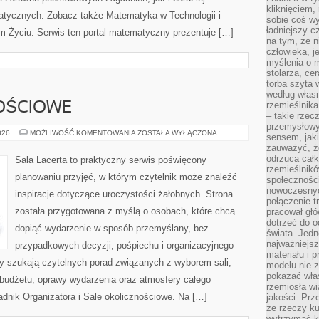
kliknięciem
ycznych. Zobacz także Matematyka w Technologii i
sobie coś wy
ładniejszy c
 Życiu. Serwis ten portal matematyczny prezentuje […]
na tym, że n
człowieka, j
myślenia o m
stolarza, ce
torba szyta 
według własn
rzemieślnika
OŚCIOWE
– takie rzec
przemysłowy
SALE
026
MOŻLIWOŚĆ KOMENTOWANIA
ZOSTAŁA WYŁĄCZONA
sensem, jaki
OKOLICZNOŚCIOWE
zauważyć, ż
odrzuca cał
Sala Lacerta to praktyczny serwis poświęcony
rzemieślnikó
planowaniu przyjęć, w którym czytelnik może znaleźć
społeczności
nowoczesnyc
inspiracje dotyczące uroczystości żałobnych. Strona
połączenie t
została przygotowana z myślą o osobach, które chcą
pracował głó
dotrzeć do o
dopiąć wydarzenie w sposób przemyślany, bez
świata. Jedn
najważniejsz
przypadkowych decyzji, pośpiechu i organizacyjnego
materiału i 
zy szukają czytelnych porad związanych z wyborem sali,
modelu nie 
pokazać wła
, budżetu, oprawy wydarzenia oraz atmosfery całego
rzemiosła wi
adnik Organizatora i Sale okolicznościowe. Na […]
jakości. Prz
że rzeczy ku
wytrzymać ki