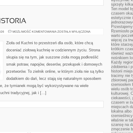
sprzęty kilk
Ten model by
czasem okaz
estetycznie 
ISTORIA
jednorazowyc
Przestajemy 
Rzemiosło p
CIEKAWOSTKI
026
MOŻLIWOŚĆ KOMENTOWANIA
ZOSTAŁA WYŁĄCZONA
I
warto poczek
HISTORIA
więcej za tr
Zioła od Kuchni to przestrzeń dla osób, które chcą
które starzej
krótkim czas
doceniać ziołową kuchnię w codziennym życiu. Strona
również ważn
skupia się na tym, jak suszone zioła mogą podkreślić
nośnikiem lok
Każdy region
smak potraw, napojów, deserów, przekąsek i domowych
zdobienia i 
historii miej
przetworów. To zielnik online, w którym zioła nie są tylko
tracimy nie 
dodatkiem do dań, lecz stają się naturalnym sposobem
zbiorowej pa
rzemiosłem 
je, że tymianek mogą być wykorzystywane na wiele
wielu osób t
hni tradycyjnej, jak i […]
kulturowej.
ciekawości, 
czasem w św
miejscach dz
lokalna albo 
rzemieślnic
właśnie w ta
szansę na da
zmęczenie 