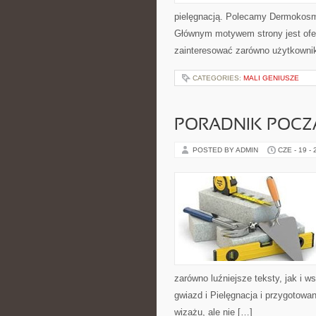
pielęgnacją. Polecamy Dermokosme
Głównym motywem strony jest ofe
zainteresować zarówno użytkowni
CATEGORIES:
MALI GENIUSZE
PORADNIK POCZĄ
POSTED BY ADMIN
CZE - 19 -
zarówno luźniejsze teksty, jak i 
gwiazd i Pielęgnacja i przygotowa
wizażu, ale nie […]