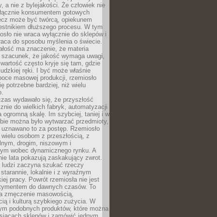
y, a nie z bylejakości. Że człowiek nie
łącznie konsumentem gotowych
lecz może być twórcą, opiekunem
zestnikiem dłuższego procesu. W tym
osło nie wraca wyłącznie do sklepów i
raca do sposobu myślenia o świecie.
ałość ma znaczenie, że materia
a szacunek, że jakość wymaga uwagi,
wartość często kryje się tam, gdzie
ludzkiej ręki. I być może właśnie
poce masowej produkcji, rzemiosło
ię potrzebne bardziej, niż wielu
o.
czas wydawało się, że przyszłość
znie do wielkich fabryk, automatyzacji
a ogromną skalę. Im szybciej, taniej i w
zbie można było wytwarzać przedmioty,
 uznawano to za postęp. Rzemiosło
ę wielu osobom z przeszłością, z
nym, drogim, niszowym i
nym wobec dynamicznego rynku. A
nie lata pokazują zaskakujący zwrot.
j ludzi zaczyna szukać rzeczy
tarannie, lokalnie i z wyraźnym
iej pracy. Powrót rzemiosła nie jest
tymentem do dawnych czasów. To
a zmęczenie masowością,
ą i kulturą szybkiego zużycia. W
nym podobnych produktów, które można
ysiącach sklepów i zamówić jednym