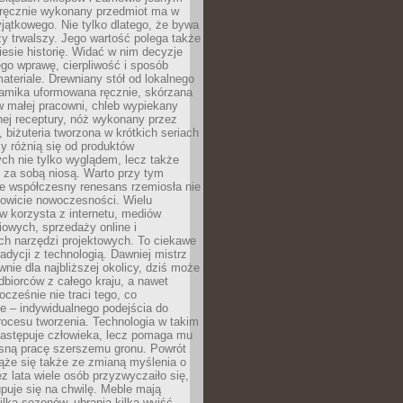
, ręcznie wykonany przedmiot ma w
jątkowego. Nie tylko dlatego, że bywa
zy trwalszy. Jego wartość polega także
iesie historię. Widać w nim decyzje
ego wprawę, cierpliwość i sposób
ateriale. Drewniany stół od lokalnego
ramika uformowana ręcznie, skórzana
w małej pracowni, chleb wypiekany
ej receptury, nóż wykonany przez
, biżuteria tworzona w krótkich seriach
zy różnią się od produktów
ch nie tylko wyglądem, lecz także
 za sobą niosą. Warto przy tym
e współczesny renesans rzemiosła nie
kowicie nowoczesności. Wielu
w korzysta z internetu, mediów
owych, sprzedaży online i
h narzędzi projektowych. To ciekawe
radycji z technologią. Dawniej mistrz
wnie dla najbliższej okolicy, dziś może
dbiorców z całego kraju, a nawet
ocześnie nie traci tego, co
e – indywidualnego podejścia do
procesu tworzenia. Technologia w takim
zastępuje człowieka, lecz pomaga mu
sną pracę szerszemu gronu. Powrót
ąże się także ze zmianą myślenia o
ez lata wiele osób przyzwyczaiło się,
puje się na chwilę. Meble mają
lka sezonów, ubrania kilka wyjść,