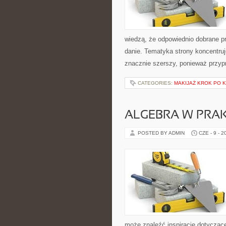
wiedzą, że odpowiednio dobrane pr
danie. Tematyka strony koncentruje
znacznie szerszy, ponieważ przyp
CATEGORIES:
MAKIJAŻ KROK PO 
ALGEBRA W PRA
POSTED BY ADMIN
CZE - 9 - 2
może znaleźć inspiracje dotycząc