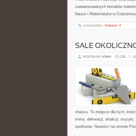
zaawansowanych tematów matemat
Nauce i Matematyka w Codziennym
CATEGORIES:
PORADY IT
SALE OKOLICZN
POSTED BY ADMIN
CZE - 7 - 2
chaosu. To miejsce dla tych, któr
menu, dekoracji, atrakcji, muzyki
spotkania. Nowości na stronie Por