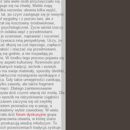
ez lata wiele osób przyzwyczaiło się,
puje się na chwilę. Meble mają
lka sezonów, ubrania kilka wyjść,
a lat, po czym zastępuje się je nowymi.
ł wygodny i z pozoru tani, ale z
ał się kosztowny środowiskowo,
i psychologicznie. Życie wśród rzeczy
h osłabia więź z przedmiotami.
je szanować, naprawiać i rozumieć.
rzywraca inną perspektywę. Uczy, że
ać dłużej na coś lepszego, zapłacić
wałość i otaczać się przedmiotami,
ą się godnie, a nie rozpadają po
ie. W środku tego procesu pojawia się
y aspekt kulturowy. Rzemiosło jest
alnych tradycji, technik i estetyk.
 ma swoje materiały, sposoby obróbki,
praktyczne rozwiązania wynikające z
sca. Gdy takie umiejętności zanikają,
tylko zawody, ale także fragment
mięci. Dlatego zainteresowanie
bywa dziś czymś więcej niż modą. Dla
o sposób na odzyskiwanie ciągłości
 Czasem zaczyna się od zwykłej
potem przeradza się w pasję, a
iadomy wybór zawodowy. W wielu
iała dziś
forum dyskusyjne
grupa
pracownia otwarta, w której starsi
y przekazują wiedzę młodszym. To
kich przestrzeniach tradycja zyskuje