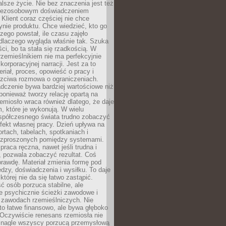
lsze życie. Nie bez znaczenia jest też
bezosobowym doświadczeniem
lient coraz częściej nie chce
nie produktu. Chce wiedzieć, kto go
czego powstał, ile czasu zajęło
dlaczego wygląda właśnie tak. Szuka
ci, bo ta stała się rzadkością. W
rzemieślnikiem nie ma perfekcyjnie
korporacyjnej narracji. Jest za to
eriał, proces, opowieść o pracy i
czciwa rozmowa o ograniczeniach.
dczenie bywa bardziej wartościowe niż
onieważ tworzy relację opartą na
emiosło wraca również dlatego, że daje
 które je wykonują. W wielu
półczesnego świata trudno zobaczyć
ekt własnej pracy. Dzień upływa na
ortach, tabelach, spotkaniach i
ozproszonych pomiędzy systemami.
aca ręczna, nawet jeśli trudna i
 pozwala zobaczyć rezultat. Coś
rawdę. Materiał zmienia formę pod
zy, doświadczenia i wysiłku. To daje
której nie da się łatwo zastąpić.
ć osób porzuca stabilne, ale
e psychicznie ścieżki zawodowe i
w zawodach rzemieślniczych. Nie
to łatwe finansowo, ale bywa głęboko
 Oczywiście renesans rzemiosła nie
 nagle wszyscy porzucą przemysłową