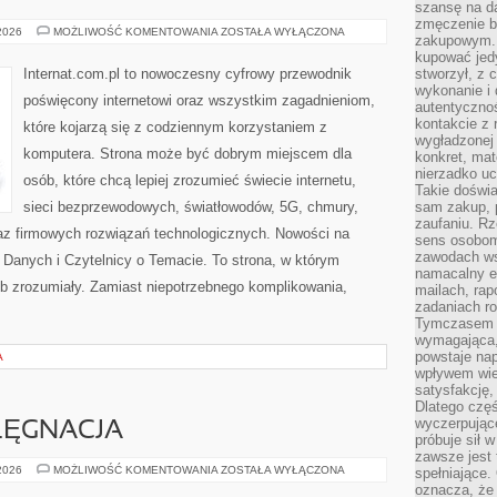
szansę na da
zmęczenie 
INTERNET
 2026
MOŻLIWOŚĆ KOMENTOWANIA
ZOSTAŁA WYŁĄCZONA
zakupowym. K
MOBILNY
I
kupować jedy
5G
Internat.com.pl to nowoczesny cyfrowy przewodnik
stworzył, z 
wykonanie i 
poświęcony internetowi oraz wszystkim zagadnieniom,
autentycznoś
kontakcie z 
które kojarzą się z codziennym korzystaniem z
wygładzonej 
komputera. Strona może być dobrym miejscem dla
konkret, mat
nierzadko u
osób, które chcą lepiej zrozumieć świecie internetu,
Takie doświa
sieci bezprzewodowych, światłowodów, 5G, chmury,
sam zakup, p
zaufaniu. Rz
az firmowych rozwiązań technologicznych. Nowości na
sens osobom,
zawodach ws
 Danych i Czytelnicy o Temacie. To strona, w którym
namacalny ef
ób zrozumiały. Zamiast niepotrzebnego komplikowania,
mailach, rap
zadaniach r
Tymczasem pr
wymagająca,
powstaje nap
A
wpływem wied
satysfakcję, 
Dlatego częś
wyczerpując
ELĘGNACJA
próbuje sił 
zawsze jest 
KOSMETYKI
 2026
MOŻLIWOŚĆ KOMENTOWANIA
ZOSTAŁA WYŁĄCZONA
spełniające.
I
oznacza, że
PIELĘGNACJA