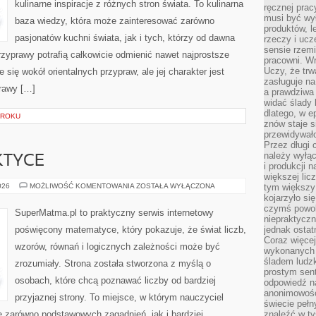
kulinarne inspiracje z różnych stron świata. To kulinarna
ręcznej prac
musi być wy
baza wiedzy, która może zainteresować zarówno
produktów, 
pasjonatów kuchni świata, jak i tych, którzy od dawna
rzeczy i uc
sensie rzemi
zyprawy potrafią całkowicie odmienić nawet najprostsze
pracowni. W
Uczy, że trw
 się wokół orientalnych przypraw, ale jej charakter jest
zasługuje n
rawy […]
a prawdziwa 
widać ślady 
dlatego, w e
KROKU
znów staje s
przewidywał
Przez długi 
należy wyłąc
KTYCE
i produkcji n
większej lic
ALGEBRA
026
MOŻLIWOŚĆ KOMENTOWANIA
ZOSTAŁA WYŁĄCZONA
tym większy
W
kojarzyło si
PRAKTYCE
czymś powol
SuperMatma.pl to praktyczny serwis internetowy
niepraktycz
poświęcony matematyce, który pokazuje, że świat liczb,
jednak ostat
Coraz więce
wzorów, równań i logicznych zależności może być
wykonanych s
śladem ludzk
zrozumiały. Strona została stworzona z myślą o
prostym sen
osobach, które chcą poznawać liczby od bardziej
odpowiedź n
anonimowości
przyjaznej strony. To miejsce, w którym nauczyciel
świecie peł
e zarówno podstawowych zagadnień, jak i bardziej
znaleźć w t