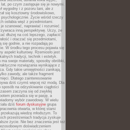
a lat, po czym zastępuje się je nowymi.
ł wygodny i z pozoru tani, ale z
ał się kosztowny środowiskowo,
i psychologicznie. Życie wśród rzeczy
h osłabia więź z przedmiotami.
je szanować, naprawiać i rozumieć.
rzywraca inną perspektywę. Uczy, że
ać dłużej na coś lepszego, zapłacić
wałość i otaczać się przedmiotami,
ą się godnie, a nie rozpadają po
ie. W środku tego procesu pojawia się
y aspekt kulturowy. Rzemiosło jest
alnych tradycji, technik i estetyk.
 ma swoje materiały, sposoby obróbki,
praktyczne rozwiązania wynikające z
sca. Gdy takie umiejętności zanikają,
tylko zawody, ale także fragment
mięci. Dlatego zainteresowanie
bywa dziś czymś więcej niż modą. Dla
o sposób na odzyskiwanie ciągłości
 Czasem zaczyna się od zwykłej
potem przeradza się w pasję, a
iadomy wybór zawodowy. W wielu
iała dziś
forum dyskusyjne
grupa
pracownia otwarta, w której starsi
y przekazują wiedzę młodszym. To
kich przestrzeniach tradycja zyskuje
lsze życie. Nie bez znaczenia jest też
bezosobowym doświadczeniem