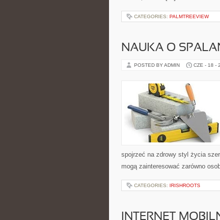
CATEGORIES:
PALMTREEVIEW
NAUKA O SPALAN
POSTED BY ADMIN
CZE - 18 -
spojrzeć na zdrowy styl życia sze
mogą zainteresować zarówno osoby 
CATEGORIES:
IRISHROOTS
INTERNET MOBILN