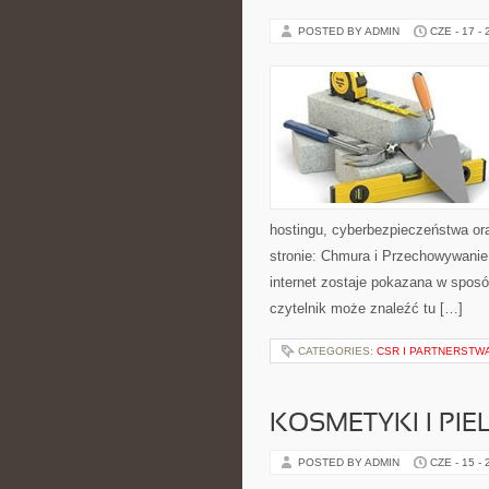
POSTED BY ADMIN
CZE - 17 -
hostingu, cyberbezpieczeństwa or
stronie: Chmura i Przechowywanie
internet zostaje pokazana w spos
czytelnik może znaleźć tu […]
CATEGORIES:
CSR I PARTNERSTW
KOSMETYKI I PI
POSTED BY ADMIN
CZE - 15 -