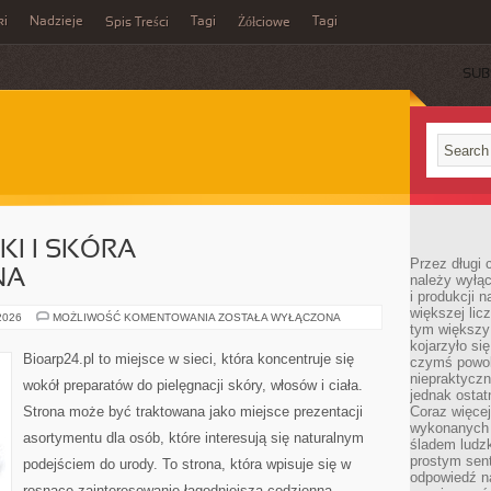
ki
Nadzieje
Tagi
Tagi
Spis Treści
Żółciowe
SUB
I I SKÓRA
Przez długi 
NA
należy wyłąc
i produkcji n
większej lic
DERMOKOSMETYKI
 2026
MOŻLIWOŚĆ KOMENTOWANIA
ZOSTAŁA WYŁĄCZONA
tym większy
I
SKÓRA
kojarzyło si
PROBLEMATYCZNA
Bioarp24.pl to miejsce w sieci, która koncentruje się
czymś powol
niepraktycz
wokół preparatów do pielęgnacji skóry, włosów i ciała.
jednak ostat
Strona może być traktowana jako miejsce prezentacji
Coraz więce
wykonanych s
asortymentu dla osób, które interesują się naturalnym
śladem ludzk
prostym sen
podejściem do urody. To strona, która wpisuje się w
odpowiedź n
rosnące zainteresowanie łagodniejszą codzienną