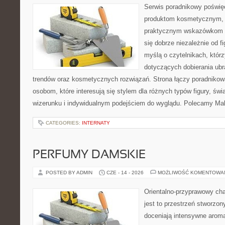
Serwis poradnikowy poświęc
produktom kosmetycznym, u
praktycznym wskazówkom d
się dobrze niezależnie od f
myślą o czytelnikach, któr
dotyczących dobierania ubra
trendów oraz kosmetycznych rozwiązań. Strona łączy poradnikow
osobom, które interesują się stylem dla różnych typów figury, 
wizerunku i indywidualnym podejściem do wyglądu. Polecamy Mak
CATEGORIES:
INTERNATY
PERFUMY DAMSKIE
POSTED BY ADMIN
CZE - 14 - 2026
MOŻLIWOŚĆ KOMENTOWA
Orientalno-przyprawowy char
jest to przestrzeń stworzon
doceniają intensywne aroma