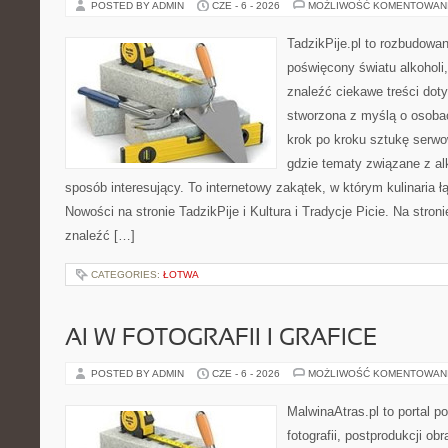
POSTED BY ADMIN
CZE - 6 - 2026
MOŻLIWOŚĆ KOMENTOWAN
TadzikPije.pl to rozbudowa
poświęcony światu alkoholi
znaleźć ciekawe treści dot
stworzona z myślą o osoba
krok po kroku sztukę serwo
gdzie tematy związane z a
sposób interesujący. To internetowy zakątek, w którym kulinaria ł
Nowości na stronie TadzikPije i Kultura i Tradycje Picie. Na stron
znaleźć […]
CATEGORIES:
ŁOTWA
AI W FOTOGRAFII I GRAFICE
POSTED BY ADMIN
CZE - 6 - 2026
MOŻLIWOŚĆ KOMENTOWAN
MalwinaAtras.pl to portal 
fotografii, postprodukcji ob