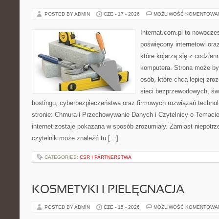
POSTED BY ADMIN
CZE - 17 - 2026
MOŻLIWOŚĆ KOMENTOWA
Internat.com.pl to nowocze
poświęcony internetowi or
które kojarzą się z codzie
komputera. Strona może by
osób, które chcą lepiej zro
sieci bezprzewodowych, św
hostingu, cyberbezpieczeństwa oraz firmowych rozwiązań techno
stronie: Chmura i Przechowywanie Danych i Czytelnicy o Temacie
internet zostaje pokazana w sposób zrozumiały. Zamiast niepotr
czytelnik może znaleźć tu […]
CATEGORIES:
CSR I PARTNERSTWA
KOSMETYKI I PIELĘGNACJA
POSTED BY ADMIN
CZE - 15 - 2026
MOŻLIWOŚĆ KOMENTOWA