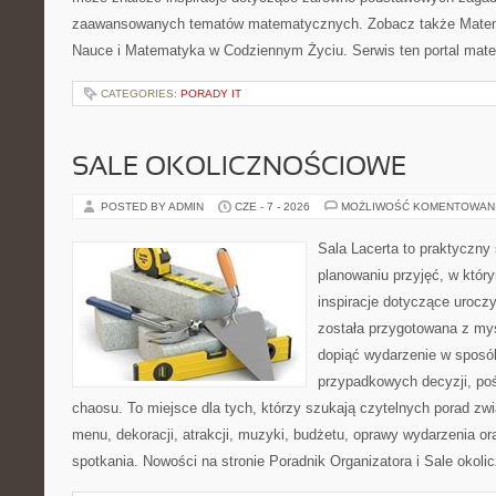
zaawansowanych tematów matematycznych. Zobacz także Matema
Nauce i Matematyka w Codziennym Życiu. Serwis ten portal mat
CATEGORIES:
PORADY IT
SALE OKOLICZNOŚCIOWE
POSTED BY ADMIN
CZE - 7 - 2026
MOŻLIWOŚĆ KOMENTOWAN
Sala Lacerta to praktyczny
planowaniu przyjęć, w któr
inspiracje dotyczące urocz
została przygotowana z myś
dopiąć wydarzenie w sposó
przypadkowych decyzji, poś
chaosu. To miejsce dla tych, którzy szukają czytelnych porad zw
menu, dekoracji, atrakcji, muzyki, budżetu, oprawy wydarzenia o
spotkania. Nowości na stronie Poradnik Organizatora i Sale okol