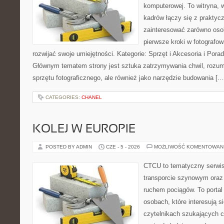
komputerowej. To witryna, 
kadrów łączy się z praktyc
zainteresować zarówno osob
pierwsze kroki w fotografowa
rozwijać swoje umiejętności. Kategorie: Sprzęt i Akcesoria i Pora
Głównym tematem strony jest sztuka zatrzymywania chwil, rozumi
sprzętu fotograficznego, ale również jako narzędzie budowania […
CATEGORIES:
CHANEL
KOLEJ W EUROPIE
POSTED BY ADMIN
CZE - 5 - 2026
MOŻLIWOŚĆ KOMENTOWAN
CTCU to tematyczny serwis,
transporcie szynowym oraz
ruchem pociągów. To portal
osobach, które interesują s
czytelnikach szukających c