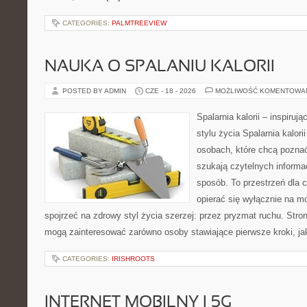
CATEGORIES:
PALMTREEVIEW
NAUKA O SPALANIU KALORII
POSTED BY ADMIN
CZE - 18 - 2026
MOŻLIWOŚĆ KOMENTOWA
Spalarnia kalorii – inspiru
stylu życia Spalarnia kalori
osobach, które chcą pozna
szukają czytelnych informa
sposób. To przestrzeń dla c
opierać się wyłącznie na m
spojrzeć na zdrowy styl życia szerzej: przez pryzmat ruchu. Stro
mogą zainteresować zarówno osoby stawiające pierwsze kroki, jak
CATEGORIES:
IRISHROOTS
INTERNET MOBILNY I 5G