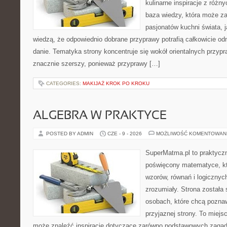
kulinarne inspiracje z różny
baza wiedzy, która może z
pasjonatów kuchni świata, j
wiedzą, że odpowiednio dobrane przyprawy potrafią całkowicie od
danie. Tematyka strony koncentruje się wokół orientalnych przypraw
znacznie szerszy, ponieważ przyprawy […]
CATEGORIES:
MAKIJAŻ KROK PO KROKU
ALGEBRA W PRAKTYCE
POSTED BY ADMIN
CZE - 9 - 2026
MOŻLIWOŚĆ KOMENTOWAN
SuperMatma.pl to praktyczn
poświęcony matematyce, któ
wzorów, równań i logicznyc
zrozumiały. Strona została
osobach, które chcą poznaw
przyjaznej strony. To miejs
może znaleźć inspiracje dotyczące zarówno podstawowych zagadni