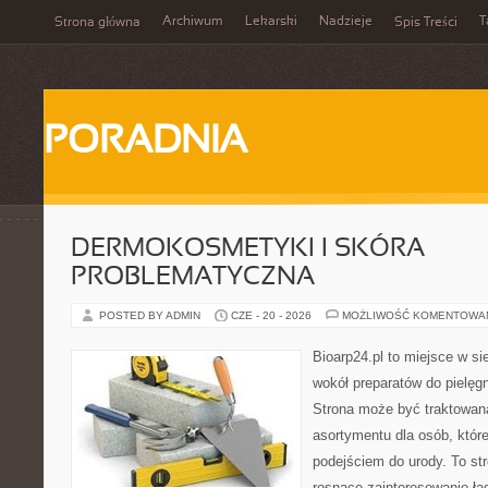
Archiwum
Lekarski
Nadzieje
T
Strona główna
Spis Treści
PORADNIA
DERMOKOSMETYKI I SKÓRA
PROBLEMATYCZNA
POSTED BY ADMIN
CZE - 20 - 2026
MOŻLIWOŚĆ KOMENTOWA
Bioarp24.pl to miejsce w sie
wokół preparatów do pielęgna
Strona może być traktowana
asortymentu dla osób, które
podejściem do urody. To str
rosnące zainteresowanie ła