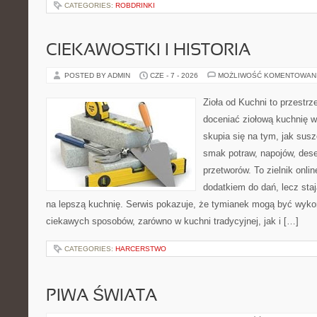
CATEGORIES:
ROBDRINKI
CIEKAWOSTKI I HISTORIA
POSTED BY ADMIN
CZE - 7 - 2026
MOŻLIWOŚĆ KOMENTOWAN
Zioła od Kuchni to przestrz
doceniać ziołową kuchnię 
skupia się na tym, jak sus
smak potraw, napojów, des
przetworów. To zielnik onlin
dodatkiem do dań, lecz sta
na lepszą kuchnię. Serwis pokazuje, że tymianek mogą być wyko
ciekawych sposobów, zarówno w kuchni tradycyjnej, jak i […]
CATEGORIES:
HARCERSTWO
PIWA ŚWIATA