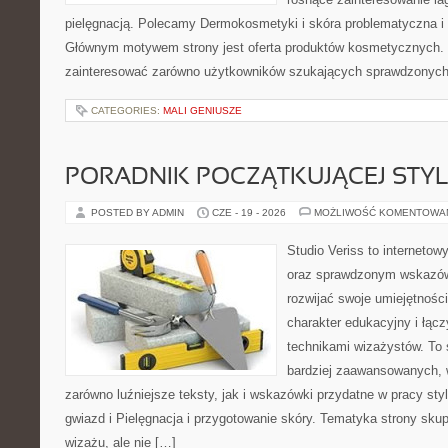
pielęgnacją. Polecamy Dermokosmetyki i skóra problematyczna i 
Głównym motywem strony jest oferta produktów kosmetycznych. 
zainteresować zarówno użytkowników szukających sprawdzonych 
CATEGORIES:
MALI GENIUSZE
PORADNIK POCZĄTKUJĄCEJ STYL
POSTED BY ADMIN
CZE - 19 - 2026
MOŻLIWOŚĆ KOMENTOWA
Studio Veriss to interneto
oraz sprawdzonym wskazów
rozwijać swoje umiejętnośc
charakter edukacyjny i łąc
technikami wizażystów. To 
bardziej zaawansowanych,
zarówno luźniejsze teksty, jak i wskazówki przydatne w pracy sty
gwiazd i Pielęgnacja i przygotowanie skóry. Tematyka strony sku
wizażu, ale nie […]