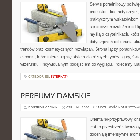
Serwis poradnikowy poświęc
produktom kosmetycznym, u
praktycznym wskazówkom d
się dobrze niezależnie od f
myślą o czytelnikach, któr
dotyczących dobierania ubra
trendów oraz kosmetycznych rozwiązań. Strona łączy poradnikow
osobom, które interesują się stylem dla różnych typów figury, 
wizerunku i indywidualnym podejściem do wyglądu. Polecamy Mak
CATEGORIES:
INTERNATY
PERFUMY DAMSKIE
POSTED BY ADMIN
CZE - 14 - 2026
MOŻLIWOŚĆ KOMENTOWA
Orientalno-przyprawowy char
jest to przestrzeń stworzon
doceniają intensywne aroma