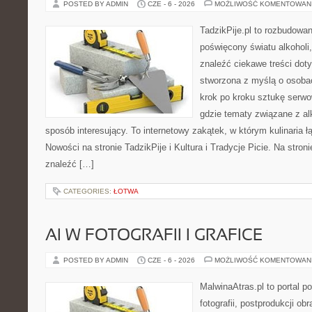
POSTED BY ADMIN
CZE - 6 - 2026
MOŻLIWOŚĆ KOMENTOWAN
TadzikPije.pl to rozbudowa
poświęcony światu alkoholi
znaleźć ciekawe treści dot
stworzona z myślą o osoba
krok po kroku sztukę serwo
gdzie tematy związane z a
sposób interesujący. To internetowy zakątek, w którym kulinaria ł
Nowości na stronie TadzikPije i Kultura i Tradycje Picie. Na stron
znaleźć […]
CATEGORIES:
ŁOTWA
AI W FOTOGRAFII I GRAFICE
POSTED BY ADMIN
CZE - 6 - 2026
MOŻLIWOŚĆ KOMENTOWAN
MalwinaAtras.pl to portal 
fotografii, postprodukcji ob