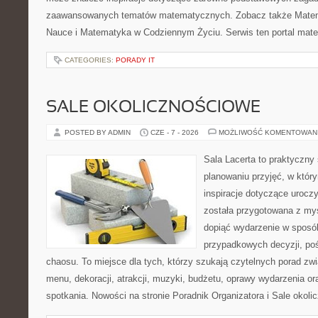
zaawansowanych tematów matematycznych. Zobacz także Matema
Nauce i Matematyka w Codziennym Życiu. Serwis ten portal mat
CATEGORIES:
PORADY IT
SALE OKOLICZNOŚCIOWE
POSTED BY ADMIN
CZE - 7 - 2026
MOŻLIWOŚĆ KOMENTOWAN
Sala Lacerta to praktyczny
planowaniu przyjęć, w któr
inspiracje dotyczące urocz
została przygotowana z myś
dopiąć wydarzenie w sposó
przypadkowych decyzji, poś
chaosu. To miejsce dla tych, którzy szukają czytelnych porad zw
menu, dekoracji, atrakcji, muzyki, budżetu, oprawy wydarzenia o
spotkania. Nowości na stronie Poradnik Organizatora i Sale okol