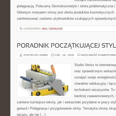
pielęgnacją. Polecamy Dermokosmetyki i skóra problematyczna i 
Głównym motywem strony jest oferta produktów kosmetycznych. 
zainteresować zarówno użytkowników szukających sprawdzonych 
CATEGORIES:
MALI GENIUSZE
PORADNIK POCZĄTKUJĄCEJ STYL
POSTED BY ADMIN
CZE - 19 - 2026
MOŻLIWOŚĆ KOMENTOWA
Studio Veriss to interneto
oraz sprawdzonym wskazów
rozwijać swoje umiejętnośc
charakter edukacyjny i łąc
technikami wizażystów. To 
bardziej zaawansowanych,
zarówno luźniejsze teksty, jak i wskazówki przydatne w pracy sty
gwiazd i Pielęgnacja i przygotowanie skóry. Tematyka strony sku
wizażu, ale nie […]