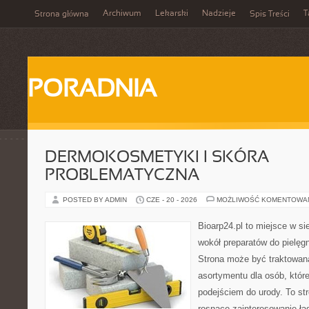
Archiwum
Lekarski
Nadzieje
T
Strona główna
Spis Treści
PORADNIA
DERMOKOSMETYKI I SKÓRA
PROBLEMATYCZNA
POSTED BY ADMIN
CZE - 20 - 2026
MOŻLIWOŚĆ KOMENTOWA
Bioarp24.pl to miejsce w sie
wokół preparatów do pielęgna
Strona może być traktowana
asortymentu dla osób, które
podejściem do urody. To str
rosnące zainteresowanie ła