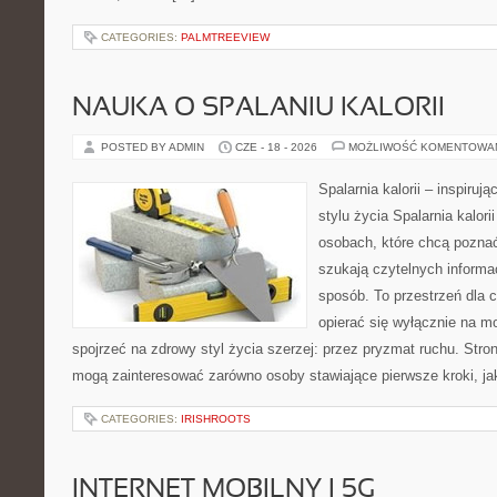
CATEGORIES:
PALMTREEVIEW
NAUKA O SPALANIU KALORII
POSTED BY ADMIN
CZE - 18 - 2026
MOŻLIWOŚĆ KOMENTOWA
Spalarnia kalorii – inspiru
stylu życia Spalarnia kalori
osobach, które chcą pozna
szukają czytelnych informa
sposób. To przestrzeń dla c
opierać się wyłącznie na m
spojrzeć na zdrowy styl życia szerzej: przez pryzmat ruchu. Stro
mogą zainteresować zarówno osoby stawiające pierwsze kroki, jak
CATEGORIES:
IRISHROOTS
INTERNET MOBILNY I 5G