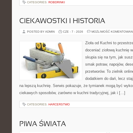
CATEGORIES:
ROBDRINKI
CIEKAWOSTKI I HISTORIA
POSTED BY ADMIN
CZE - 7 - 2026
MOŻLIWOŚĆ KOMENTOWAN
Zioła od Kuchni to przestrz
doceniać ziołową kuchnię 
skupia się na tym, jak sus
smak potraw, napojów, des
przetworów. To zielnik onlin
dodatkiem do dań, lecz sta
na lepszą kuchnię. Serwis pokazuje, że tymianek mogą być wyko
ciekawych sposobów, zarówno w kuchni tradycyjnej, jak i […]
CATEGORIES:
HARCERSTWO
PIWA ŚWIATA