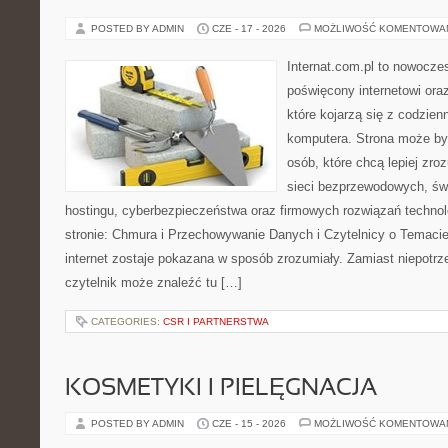
POSTED BY ADMIN
CZE - 17 - 2026
MOŻLIWOŚĆ KOMENTOWA
Internat.com.pl to nowocze
poświęcony internetowi or
które kojarzą się z codzie
komputera. Strona może by
osób, które chcą lepiej zro
sieci bezprzewodowych, św
hostingu, cyberbezpieczeństwa oraz firmowych rozwiązań techno
stronie: Chmura i Przechowywanie Danych i Czytelnicy o Temacie
internet zostaje pokazana w sposób zrozumiały. Zamiast niepotr
czytelnik może znaleźć tu […]
CATEGORIES:
CSR I PARTNERSTWA
KOSMETYKI I PIELĘGNACJA
POSTED BY ADMIN
CZE - 15 - 2026
MOŻLIWOŚĆ KOMENTOWA