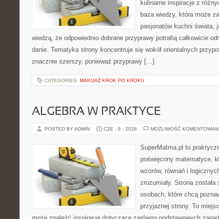
kulinarne inspiracje z różny
baza wiedzy, która może z
pasjonatów kuchni świata, j
wiedzą, że odpowiednio dobrane przyprawy potrafią całkowicie od
danie. Tematyka strony koncentruje się wokół orientalnych przypraw
znacznie szerszy, ponieważ przyprawy […]
CATEGORIES:
MAKIJAŻ KROK PO KROKU
ALGEBRA W PRAKTYCE
POSTED BY ADMIN
CZE - 9 - 2026
MOŻLIWOŚĆ KOMENTOWAN
SuperMatma.pl to praktyczn
poświęcony matematyce, któ
wzorów, równań i logicznyc
zrozumiały. Strona została
osobach, które chcą poznaw
przyjaznej strony. To miejs
może znaleźć inspiracje dotyczące zarówno podstawowych zagadni