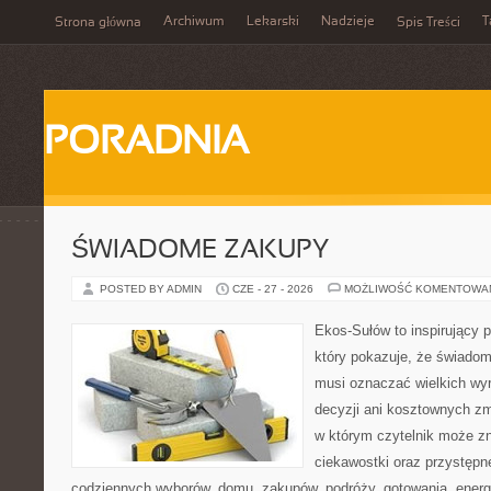
Archiwum
Lekarski
Nadzieje
T
Strona główna
Spis Treści
PORADNIA
ŚWIADOME ZAKUPY
POSTED BY ADMIN
CZE - 27 - 2026
MOŻLIWOŚĆ KOMENTOWA
Ekos-Sułów to inspirujący p
który pokazuje, że świadom
musi oznaczać wielkich wy
decyzji ani kosztownych zm
w którym czytelnik może z
ciekawostki oraz przystępn
codziennych wyborów, domu, zakupów, podróży, gotowania, energii