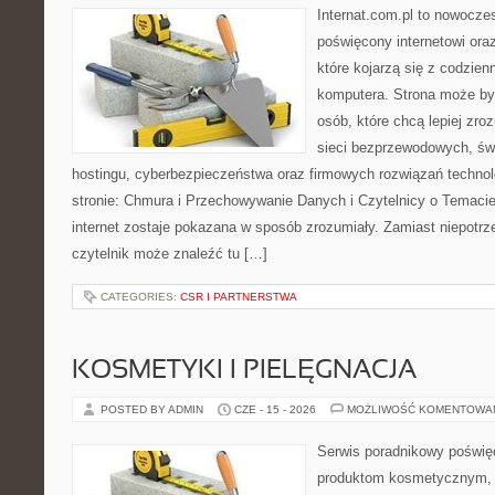
Internat.com.pl to nowocze
poświęcony internetowi or
które kojarzą się z codzie
komputera. Strona może by
osób, które chcą lepiej zro
sieci bezprzewodowych, św
hostingu, cyberbezpieczeństwa oraz firmowych rozwiązań techno
stronie: Chmura i Przechowywanie Danych i Czytelnicy o Temacie
internet zostaje pokazana w sposób zrozumiały. Zamiast niepotr
czytelnik może znaleźć tu […]
CATEGORIES:
CSR I PARTNERSTWA
KOSMETYKI I PIELĘGNACJA
POSTED BY ADMIN
CZE - 15 - 2026
MOŻLIWOŚĆ KOMENTOWA
Serwis poradnikowy poświęc
produktom kosmetycznym, u