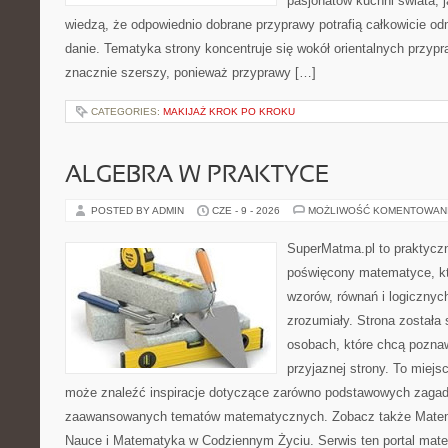
pasjonatów kuchni świata, j
wiedzą, że odpowiednio dobrane przyprawy potrafią całkowicie od
danie. Tematyka strony koncentruje się wokół orientalnych przypraw
znacznie szerszy, ponieważ przyprawy […]
CATEGORIES:
MAKIJAŻ KROK PO KROKU
ALGEBRA W PRAKTYCE
POSTED BY ADMIN
CZE - 9 - 2026
MOŻLIWOŚĆ KOMENTOWAN
SuperMatma.pl to praktyczn
poświęcony matematyce, któ
wzorów, równań i logicznyc
zrozumiały. Strona została
osobach, które chcą poznaw
przyjaznej strony. To miejs
może znaleźć inspiracje dotyczące zarówno podstawowych zagadni
zaawansowanych tematów matematycznych. Zobacz także Matema
Nauce i Matematyka w Codziennym Życiu. Serwis ten portal mat