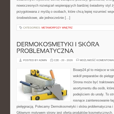
nowoczesnych rozwiązań wspierających bardziej świadomy styl ży
przygotowana z myślą o osobach, które chcą lepiej rozumieć ws
środowiskowe, ale jednocześnie […]
CATEGORIES:
METAMORFOZY WNĘTRZ
DERMOKOSMETYKI I SKÓRA
PROBLEMATYCZNA
POSTED BY ADMIN
CZE - 20 - 2026
MOŻLIWOŚĆ KOMENTOWA
Bioarp24.pl to miejsce w sie
wokół preparatów do pielęgna
Strona może być traktowana
asortymentu dla osób, które
podejściem do urody. To str
rosnące zainteresowanie ła
pielęgnacją. Polecamy Dermokosmetyki i skóra problematyczna i 
Głównym motywem strony jest oferta produktów kosmetycznych. 