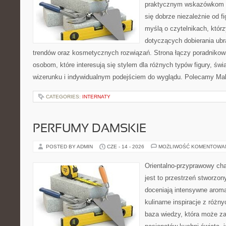
praktycznym wskazówkom d
się dobrze niezależnie od f
myślą o czytelnikach, któr
dotyczących dobierania ubra
trendów oraz kosmetycznych rozwiązań. Strona łączy poradnikow
osobom, które interesują się stylem dla różnych typów figury, 
wizerunku i indywidualnym podejściem do wyglądu. Polecamy Mak
CATEGORIES:
INTERNATY
PERFUMY DAMSKIE
POSTED BY ADMIN
CZE - 14 - 2026
MOŻLIWOŚĆ KOMENTOWA
Orientalno-przyprawowy char
jest to przestrzeń stworzon
doceniają intensywne aroma
kulinarne inspiracje z różny
baza wiedzy, która może z