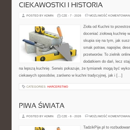
CIEKAWOSTKI I HISTORIA
POSTED BY ADMIN
CZE - 7 - 2026
MOŻLIWOŚĆ KOMENTOWAN
Zioła od Kuchni to przestrz
doceniać ziołową kuchnię 
skupia się na tym, jak sus
smak potraw, napojów, des
przetworów. To zielnik onlin
dodatkiem do dań, lecz sta
na lepszą kuchnię. Serwis pokazuje, że tymianek mogą być wyko
ciekawych sposobów, zarówno w kuchni tradycyjnej, jak i […]
CATEGORIES:
HARCERSTWO
PIWA ŚWIATA
POSTED BY ADMIN
CZE - 6 - 2026
MOŻLIWOŚĆ KOMENTOWAN
TadzikPije.pl to rozbudowa