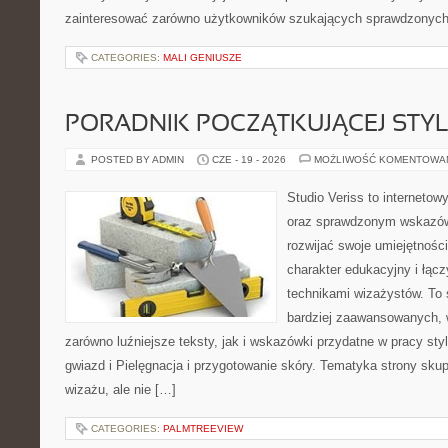
zainteresować zarówno użytkowników szukających sprawdzonych 
CATEGORIES:
MALI GENIUSZE
PORADNIK POCZĄTKUJĄCEJ STYL
POSTED BY ADMIN
CZE - 19 - 2026
MOŻLIWOŚĆ KOMENTOWA
Studio Veriss to interneto
oraz sprawdzonym wskazów
rozwijać swoje umiejętnośc
charakter edukacyjny i łąc
technikami wizażystów. To 
bardziej zaawansowanych,
zarówno luźniejsze teksty, jak i wskazówki przydatne w pracy sty
gwiazd i Pielęgnacja i przygotowanie skóry. Tematyka strony sku
wizażu, ale nie […]
CATEGORIES:
PALMTREEVIEW