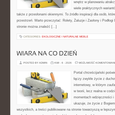
wnętrz w planowaniu atrakc
wiele praktycznych wariant
także z przesłonami okiennymi. To źródło inspiracji dla osób, k
przestrzeń. Warto przeczytać: Rolety, Żaluzje i Zasłony i Podłog
stronie można znaleźć […]
CATEGORIES:
EKOLOGICZNE I NATURALNE MEBLE
WIARA NA CO DZIEŃ
POSTED BY ADMIN
KWI - 6 - 2026
MOŻLIWOŚĆ KOMENTOWAN
Portal chrześcijański poświ
łączy zwykłe życie z ducho
internetowy, w którym zauf
w teorii, lecz realna w codz
momentach wdzięczności i 
ukazuje, że życie z Bogie
wszystkich, a treści publikowane na stronie towarzyszą w lepszym 