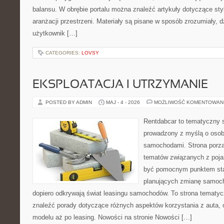
balansu. W obrębie portalu można znaleźć artykuły dotyczące styl
aranżacji przestrzeni. Materiały są pisane w sposób zrozumiały, 
użytkownik […]
CATEGORIES:
LOVSY
EKSPLOATACJA I UTRZYMANIE
POSTED BY ADMIN
MAJ - 4 - 2026
MOŻLIWOŚĆ KOMENTOWAN
Rentdabcar to tematyczny s
prowadzony z myślą o osoba
samochodami. Strona porzą
tematów związanych z poj
być pomocnym punktem sta
planujących zmianę samocho
dopiero odkrywają świat leasingu samochodów. To strona tematy
znaleźć porady dotyczące różnych aspektów korzystania z auta,
modelu aż po leasing. Nowości na stronie Nowości […]