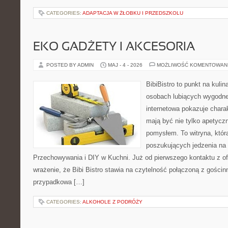
CATEGORIES:
ADAPTACJA W ŻŁOBKU I PRZEDSZKOLU
EKO GADŻETY I AKCESORIA
POSTED BY ADMIN
MAJ - 4 - 2026
MOŻLIWOŚĆ KOMENTOWAN
BibiBistro to punkt na kulin
osobach lubiących wygodne
internetowa pokazuje charak
mają być nie tylko apetyczn
pomysłem. To witryna, któr
poszukujących jedzenia na 
Przechowywania i DIY w Kuchni. Już od pierwszego kontaktu z o
wrażenie, że Bibi Bistro stawia na czytelność połączoną z gościnn
przypadkowa […]
CATEGORIES:
ALKOHOLE Z PODRÓŻY