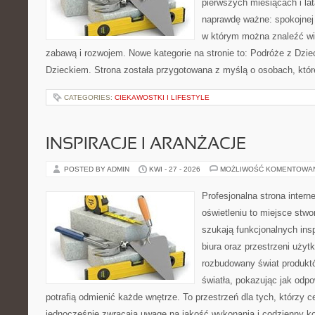
pierwszych miesiącach i lat
naprawdę ważne: spokojnej o
w którym można znaleźć wi
zabawą i rozwojem. Nowe kategorie na stronie to: Podróże z Dzie
Dzieckiem. Strona została przygotowana z myślą o osobach, któ
CATEGORIES:
CIEKAWOSTKI I LIFESTYLE
INSPIRACJE I ARANŻACJE
POSTED BY ADMIN
KWI - 27 - 2026
MOŻLIWOŚĆ KOMENTOWA
Profesjonalna strona inter
oświetleniu to miejsce stwo
szukają funkcjonalnych ins
biura oraz przestrzeni użyt
rozbudowany świat produkt
światła, pokazując jak odp
potrafią odmienić każde wnętrze. To przestrzeń dla tych, którzy c
jednocześnie zwracają uwagę na jakość wykonania i codzienny k