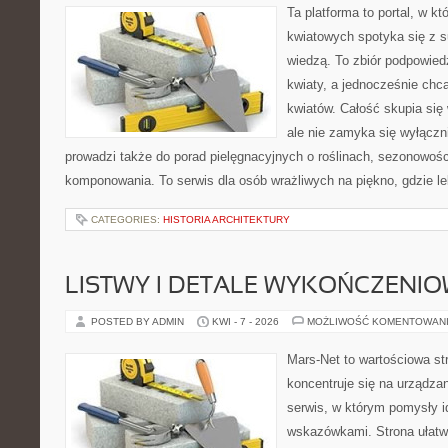
Ta platforma to portal, w k
kwiatowych spotyka się z s
wiedzą. To zbiór podpowiedz
kwiaty, a jednocześnie chc
kwiatów. Całość skupia się
ale nie zamyka się wyłączn
prowadzi także do porad pielęgnacyjnych o roślinach, sezonowośc
komponowania. To serwis dla osób wrażliwych na piękno, gdzie le
CATEGORIES:
HISTORIA ARCHITEKTURY
LISTWY I DETALE WYKOŃCZENI
POSTED BY ADMIN
KWI - 7 - 2026
MOŻLIWOŚĆ KOMENTOWAN
Mars-Net to wartościowa str
koncentruje się na urządza
serwis, w którym pomysły 
wskazówkami. Strona ułatw