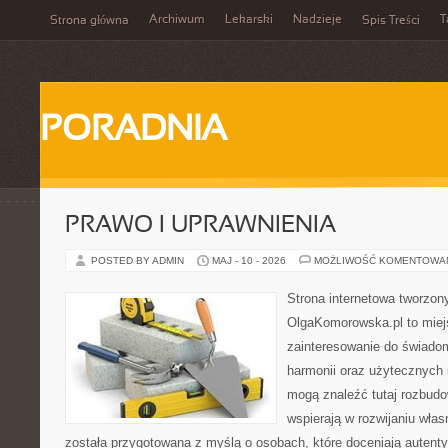
Archiwum
Lekarski
Nadzieje
T
Strona główna
Spis Treści
PORADNIA
PRAWO I UPRAWNIENIA
POSTED BY ADMIN
MAJ - 10 - 2026
MOŻLIWOŚĆ KOMENTOWA
Strona internetowa tworzon
OlgaKomorowska.pl to miejs
zainteresowanie do świadom
harmonii oraz użytecznych 
mogą znaleźć tutaj rozbudo
wspierają w rozwijaniu wła
została przygotowana z myślą o osobach, które doceniają autenty