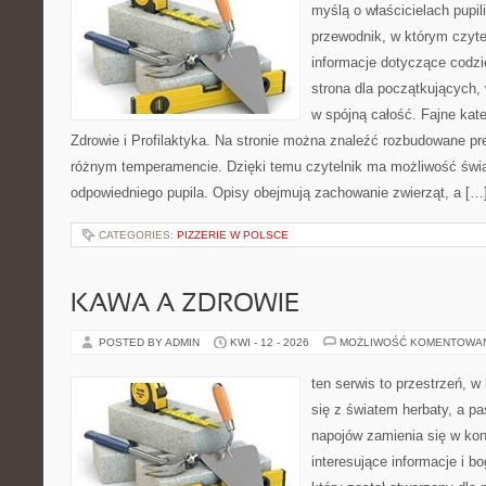
myślą o właścicielach pupi
przewodnik, w którym czyte
informacje dotyczące codzi
strona dla początkujących, 
w spójną całość. Fajne kate
Zdrowie i Profilaktyka. Na stronie można znaleźć rozbudowane pr
różnym temperamencie. Dzięki temu czytelnik ma możliwość św
odpowiedniego pupila. Opisy obejmują zachowanie zwierząt, a […
CATEGORIES:
PIZZERIE W POLSCE
KAWA A ZDROWIE
POSTED BY ADMIN
KWI - 12 - 2026
MOŻLIWOŚĆ KOMENTOWA
ten serwis to przestrzeń, w
się z światem herbaty, a p
napojów zamienia się w konk
interesujące informacje i bo