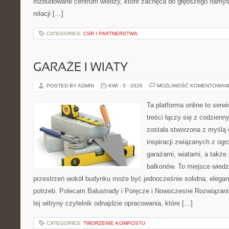
rozbudowane centrum wiedzy, które zachęca do głębszego namys
relacji […]
CATEGORIES:
CSR I PARTNERSTWA
GARAŻE I WIATY
POSTED BY ADMIN
KWI - 5 - 2026
MOŻLIWOŚĆ KOMENTOWAN
Ta platforma online to serw
treści łączy się z codzien
została stworzona z myślą
inspiracji związanych z og
garażami, wiatami, a także
balkonów. To miejsce wiedzy
przestrzeń wokół budynku może być jednocześnie solidna, elega
potrzeb. Polecam Balustrady i Poręcze i Nowoczesne Rozwiązani
tej witryny czytelnik odnajdzie opracowania, które […]
CATEGORIES:
TWORZENIE KOMPOSTU