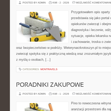
POSTED BY ADMIN
KWI - 2 - 2026
MOŻLIWOŚĆ KOMENTOWAN
Przygotowałem opis oparty 
przedstawia się jako portal 
opiekunów zwierząt i obejmu
diagnostyka i leczenie, odż
sytuacje, opieka lekarska 
i zachowanie, troska o zwi
oraz bezpieczeństwo w podróży. Weterynarzkrotoszyn.pl to miejs
zwierząt spotyka się z praktyczną wiedzą oraz zrozumiałym język
z myślą o osobach, […]
CATEGORIES:
MONTRAVELS
PORADNIKI ZAKUPOWE
POSTED BY ADMIN
KWI - 1 - 2026
MOŻLIWOŚĆ KOMENTOWAN
Pino to nowoczesna witryna,
aranżacji przestrzeni dla 