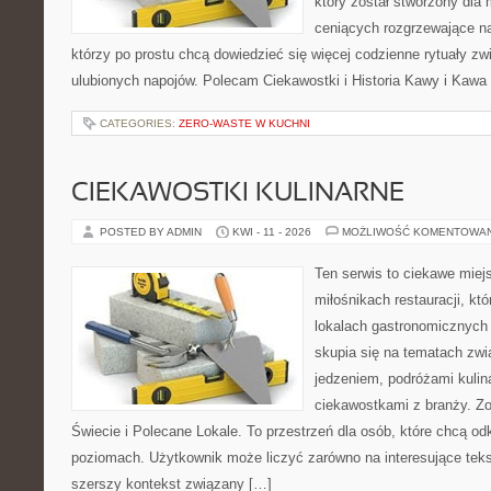
który został stworzony dla
ceniących rozgrzewające na
którzy po prostu chcą dowiedzieć się więcej codzienne rytuały 
ulubionych napojów. Polecam Ciekawostki i Historia Kawy i Kawa 
CATEGORIES:
ZERO-WASTE W KUCHNI
CIEKAWOSTKI KULINARNE
POSTED BY ADMIN
KWI - 11 - 2026
MOŻLIWOŚĆ KOMENTOWA
Ten serwis to ciekawe miej
miłośnikach restauracji, któ
lokalach gastronomicznych 
skupia się na tematach zwi
jedzeniem, podróżami kulina
ciekawostkami z branży. Zo
Świecie i Polecane Lokale. To przestrzeń dla osób, które chcą o
poziomach. Użytkownik może liczyć zarówno na interesujące tekst
szerszy kontekst związany […]