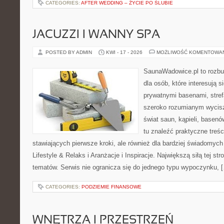
CATEGORIES:
AFTER WEDDING – ŻYCIE PO ŚLUBIE
JACUZZI I WANNY SPA
POSTED BY ADMIN
KWI - 17 - 2026
MOŻLIWOŚĆ KOMENTOWA
SaunaWadowice.pl to rozbu
dla osób, które interesują s
prywatnymi basenami, stref
szeroko rozumianym wycisz
świat saun, kąpieli, base
tu znaleźć praktyczne treś
stawiających pierwsze kroki, ale również dla bardziej świadomyc
Lifestyle & Relaks i Aranżacje i Inspiracje. Największą siłą tej st
tematów. Serwis nie ogranicza się do jednego typu wypoczynku, 
CATEGORIES:
PODZIEMIE FINANSOWE
WNĘTRZA I PRZESTRZEŃ