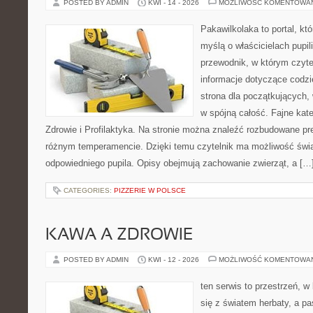
POSTED BY ADMIN
KWI - 14 - 2026
MOŻLIWOŚĆ KOMENTOWA
Pakawilkolaka to portal, kt
myślą o właścicielach pupi
przewodnik, w którym czyte
informacje dotyczące codzi
strona dla początkujących, 
w spójną całość. Fajne kate
Zdrowie i Profilaktyka. Na stronie można znaleźć rozbudowane pr
różnym temperamencie. Dzięki temu czytelnik ma możliwość św
odpowiedniego pupila. Opisy obejmują zachowanie zwierząt, a […
CATEGORIES:
PIZZERIE W POLSCE
KAWA A ZDROWIE
POSTED BY ADMIN
KWI - 12 - 2026
MOŻLIWOŚĆ KOMENTOWA
ten serwis to przestrzeń, w
się z światem herbaty, a p