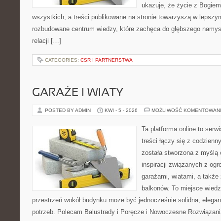
ukazuje, że życie z Bogie
wszystkich, a treści publikowane na stronie towarzyszą w lepszym 
rozbudowane centrum wiedzy, które zachęca do głębszego namys
relacji […]
CATEGORIES:
CSR I PARTNERSTWA
GARAŻE I WIATY
POSTED BY ADMIN
KWI - 5 - 2026
MOŻLIWOŚĆ KOMENTOWAN
Ta platforma online to serw
treści łączy się z codzien
została stworzona z myślą
inspiracji związanych z og
garażami, wiatami, a także
balkonów. To miejsce wiedzy
przestrzeń wokół budynku może być jednocześnie solidna, elega
potrzeb. Polecam Balustrady i Poręcze i Nowoczesne Rozwiązani