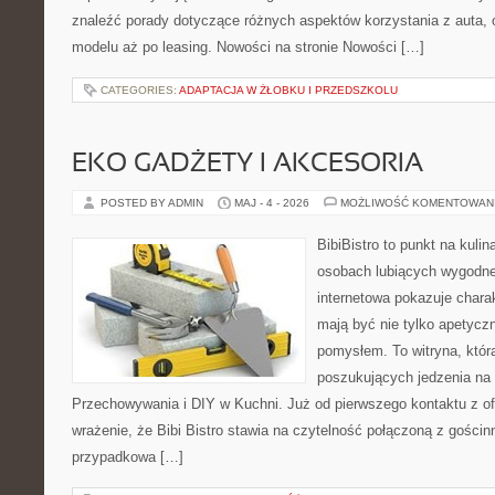
znaleźć porady dotyczące różnych aspektów korzystania z auta,
modelu aż po leasing. Nowości na stronie Nowości […]
CATEGORIES:
ADAPTACJA W ŻŁOBKU I PRZEDSZKOLU
EKO GADŻETY I AKCESORIA
POSTED BY ADMIN
MAJ - 4 - 2026
MOŻLIWOŚĆ KOMENTOWAN
BibiBistro to punkt na kulin
osobach lubiących wygodne
internetowa pokazuje charak
mają być nie tylko apetyczn
pomysłem. To witryna, któr
poszukujących jedzenia na 
Przechowywania i DIY w Kuchni. Już od pierwszego kontaktu z o
wrażenie, że Bibi Bistro stawia na czytelność połączoną z gościnn
przypadkowa […]