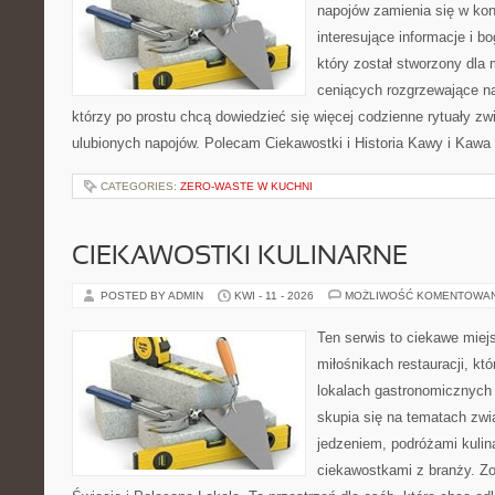
napojów zamienia się w konk
interesujące informacje i bo
który został stworzony dla
ceniących rozgrzewające na
którzy po prostu chcą dowiedzieć się więcej codzienne rytuały 
ulubionych napojów. Polecam Ciekawostki i Historia Kawy i Kawa 
CATEGORIES:
ZERO-WASTE W KUCHNI
CIEKAWOSTKI KULINARNE
POSTED BY ADMIN
KWI - 11 - 2026
MOŻLIWOŚĆ KOMENTOWA
Ten serwis to ciekawe miej
miłośnikach restauracji, któ
lokalach gastronomicznych 
skupia się na tematach zwi
jedzeniem, podróżami kulina
ciekawostkami z branży. Zo