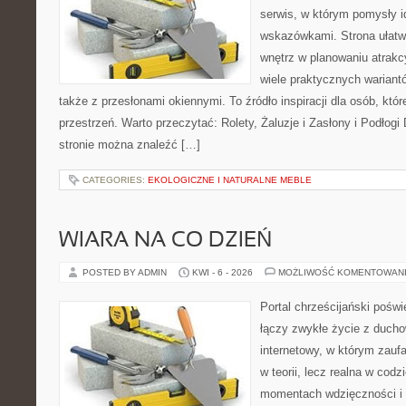
serwis, w którym pomysły 
wskazówkami. Strona ułatw
wnętrz w planowaniu atrakc
wiele praktycznych wariant
także z przesłonami okiennymi. To źródło inspiracji dla osób, k
przestrzeń. Warto przeczytać: Rolety, Żaluzje i Zasłony i Podłog
stronie można znaleźć […]
CATEGORIES:
EKOLOGICZNE I NATURALNE MEBLE
WIARA NA CO DZIEŃ
POSTED BY ADMIN
KWI - 6 - 2026
MOŻLIWOŚĆ KOMENTOWAN
Portal chrześcijański poświ
łączy zwykłe życie z ducho
internetowy, w którym zauf
w teorii, lecz realna w codz
momentach wdzięczności i 