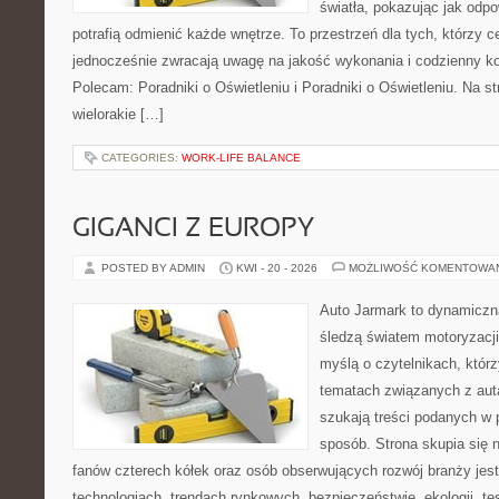
światła, pokazując jak odp
potrafią odmienić każde wnętrze. To przestrzeń dla tych, którzy c
jednocześnie zwracają uwagę na jakość wykonania i codzienny k
Polecam: Poradniki o Oświetleniu i Poradniki o Oświetleniu. Na s
wielorakie […]
CATEGORIES:
WORK-LIFE BALANCE
GIGANCI Z EUROPY
POSTED BY ADMIN
KWI - 20 - 2026
MOŻLIWOŚĆ KOMENTOWA
Auto Jarmark to dynamiczna
śledzą światem motoryzacji
myślą o czytelnikach, któr
tematach związanych z aut
szukają treści podanych w 
sposób. Strona skupia się 
fanów czterech kółek oraz osób obserwujących rozwój branży jes
technologiach, trendach rynkowych, bezpieczeństwie, ekologii, t