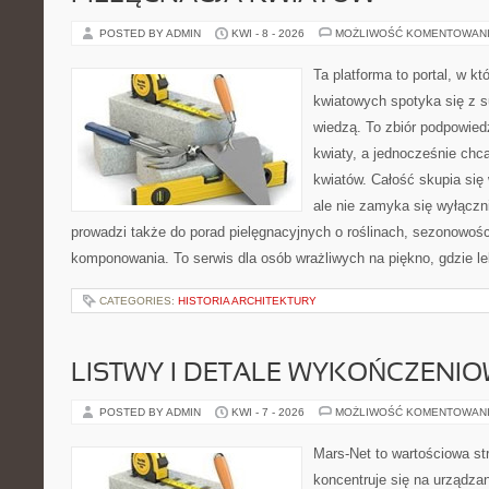
POSTED BY ADMIN
KWI - 8 - 2026
MOŻLIWOŚĆ KOMENTOWAN
Ta platforma to portal, w k
kwiatowych spotyka się z s
wiedzą. To zbiór podpowiedz
kwiaty, a jednocześnie chc
kwiatów. Całość skupia się
ale nie zamyka się wyłączn
prowadzi także do porad pielęgnacyjnych o roślinach, sezonowośc
komponowania. To serwis dla osób wrażliwych na piękno, gdzie le
CATEGORIES:
HISTORIA ARCHITEKTURY
LISTWY I DETALE WYKOŃCZENI
POSTED BY ADMIN
KWI - 7 - 2026
MOŻLIWOŚĆ KOMENTOWAN
Mars-Net to wartościowa str
koncentruje się na urządza