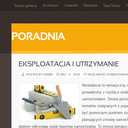
Archiwum
Lekarski
Nadzieje
T
Strona główna
Spis Treści
PORADNIA
EKSPLOATACJA I UTRZYMANIE
POSTED BY ADMIN
MAJ - 4 - 2026
MOŻLIWOŚĆ KOMENTOWAN
Rentdabcar to tematyczny s
prowadzony z myślą o osoba
samochodami. Strona porzą
tematów związanych z poj
być pomocnym punktem sta
planujących zmianę samocho
dopiero odkrywają świat leasingu samochodów. To strona tematy