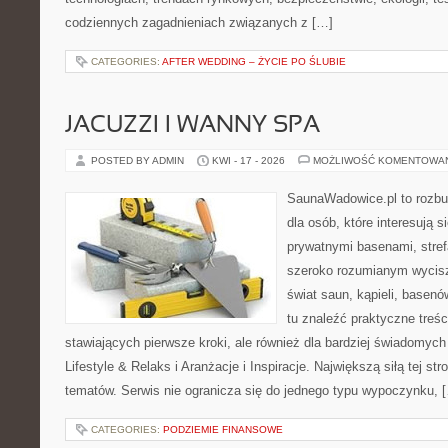
codziennych zagadnieniach związanych z […]
CATEGORIES:
AFTER WEDDING – ŻYCIE PO ŚLUBIE
JACUZZI I WANNY SPA
POSTED BY ADMIN
KWI - 17 - 2026
MOŻLIWOŚĆ KOMENTOWA
SaunaWadowice.pl to rozbu
dla osób, które interesują s
prywatnymi basenami, stref
szeroko rozumianym wycisz
świat saun, kąpieli, base
tu znaleźć praktyczne treś
stawiających pierwsze kroki, ale również dla bardziej świadomyc
Lifestyle & Relaks i Aranżacje i Inspiracje. Największą siłą tej st
tematów. Serwis nie ogranicza się do jednego typu wypoczynku, 
CATEGORIES:
PODZIEMIE FINANSOWE