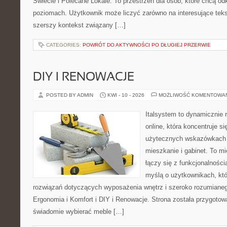
Świecie i Polecane Lokale. To przestrzeń dla osób, które chcą o
poziomach. Użytkownik może liczyć zarówno na interesujące tekst
szerszy kontekst związany […]
CATEGORIES:
POWRÓT DO AKTYWNOŚCI PO DŁUGIEJ PRZERWIE
DIY I RENOWACJE
POSTED BY ADMIN
KWI - 10 - 2026
MOŻLIWOŚĆ KOMENTOWA
Italsystem to dynamicznie r
online, która koncentruje si
użytecznych wskazówkach 
mieszkanie i gabinet. To m
łączy się z funkcjonalności
myślą o użytkownikach, kt
rozwiązań dotyczących wyposażenia wnętrz i szeroko rozumianeg
Ergonomia i Komfort i DIY i Renowacje. Strona została przygotow
świadomie wybierać meble […]