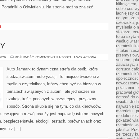
kliknięciem
i Poradniki o Oświetleniu. Na stronie można znaleźć
sobie coś wy
ładniejszy c
na tym, że n
człowieka, j
E
myślenia o m
stolarza, ce
torba szyta 
według własn
PY
rzemieślnika
– takie rzec
przemysłowy
GIGANCI
2026
MOŻLIWOŚĆ KOMENTOWANIA
ZOSTAŁA WYŁĄCZONA
sensem, jaki
Z
EUROPY
zauważyć, ż
Auto Jarmark to dynamiczna strefa dla osób, które
odrzuca cał
rzemieślnikó
śledzą światem motoryzacji. To miejsce tworzone z
społeczności
nowoczesnyc
myślą o czytelnikach, którzy chcą być na bieżąco w
połączenie t
tematach związanych z autami, ale jednocześnie
pracował głó
dotrzeć do o
szukają treści podanych w przystępny i przyjazny
świata. Jedn
sposób. Strona skupia się na tym, co dla kierowców,
najważniejsz
materiału i 
bserwujących rozwój branży jest naprawdę istotne: nowych
modelu nie 
pokazać wła
, bezpieczeństwie, ekologii, testach, porównaniach oraz
rzemiosła wi
anych z […]
jakości. Prz
że rzeczy ku
wytrzymać ki