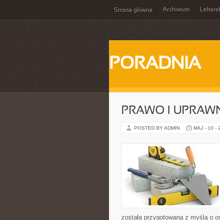
Archiwum
Lekars
Strona główna
PORADNIA
PRAWO I UPRAWN
POSTED BY ADMIN
MAJ - 10 -
została przygotowana z myślą o os