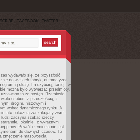
SCRIBE
FACEBOOK
TWITTER
czas wydawało się, że przyszłość
znie do wielkich fabryk, automatyzacji
a ogromną skalę. Im szybciej, taniej i w
zbie można było wytwarzać przedmioty,
 uznawano to za postęp. Rzemiosło
ę wielu osobom z przeszłością, z
nym, drogim, niszowym i
nym wobec dynamicznego rynku. A
nie lata pokazują zaskakujący zwrot.
j ludzi zaczyna szukać rzeczy
tarannie, lokalnie i z wyraźnym
iej pracy. Powrót rzemiosła nie jest
tymentem do dawnych czasów. To
a zmęczenie masowością,