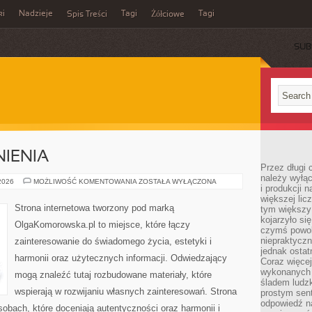
ki
Nadzieje
Tagi
Tagi
Spis Treści
Żółciowe
SUB
IENIA
Przez długi 
należy wyłąc
PRAWO
 2026
MOŻLIWOŚĆ KOMENTOWANIA
ZOSTAŁA WYŁĄCZONA
i produkcji n
I
UPRAWNIENIA
większej lic
Strona internetowa tworzony pod marką
tym większy
kojarzyło si
OlgaKomorowska.pl to miejsce, które łączy
czymś powol
niepraktycz
zainteresowanie do świadomego życia, estetyki i
jednak ostat
harmonii oraz użytecznych informacji. Odwiedzający
Coraz więce
wykonanych s
mogą znaleźć tutaj rozbudowane materiały, które
śladem ludzk
wspierają w rozwijaniu własnych zainteresowań. Strona
prostym sen
odpowiedź n
obach, które doceniają autentyczności oraz harmonii i