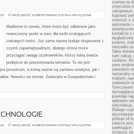
szansę na da
zmęczenie 
zakupowym. K
ŻYCIE
kupować jedy
026
MOŻLIWOŚĆ KOMENTOWANIA
ZOSTAŁA WYŁĄCZONA
NA
stworzył, z 
WSI
wykonanie i 
Madlennn to serwis, które może być odbierane jako
autentycznoś
kontakcie z 
nowoczesny punkt w sieci dla osób szukających
wygładzonej 
ciekawych treści. Już sama nazwa buduje skojarzenie z
konkret, mat
nierzadko u
czymś zapamiętywalnym, dlatego strona może
Takie doświa
przyciągać uwagę użytkowników, którzy lubią świeże
sam zakup, p
zaufaniu. Rz
podejście do prezentowania tematów. To nie jest
sens osobom,
zawodach ws
jna przestrzeń, w której ważne są zarówno estetyka, jak i
namacalny ef
ałów. Nowości na stronie: Zwierzęta w Gospodarstwie i
mailach, rap
zadaniach r
Tymczasem pr
wymagająca,
powstaje nap
wpływem wied
satysfakcję, 
Dlatego częś
ECHNOLOGIE
wyczerpując
próbuje sił 
zawsze jest 
NOWOCZESNE
026
MOŻLIWOŚĆ KOMENTOWANIA
ZOSTAŁA WYŁĄCZONA
spełniające.
TECHNOLOGIE
oznacza, że