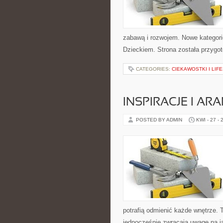
zabawą i rozwojem. Nowe kategorie
Dzieckiem. Strona została przygo
CATEGORIES:
CIEKAWOSTKI I LIF
INSPIRACJE I AR
POSTED BY ADMIN
KWI - 27 - 
potrafią odmienić każde wnętrze. T
jednocześnie zwracają uwagę na j