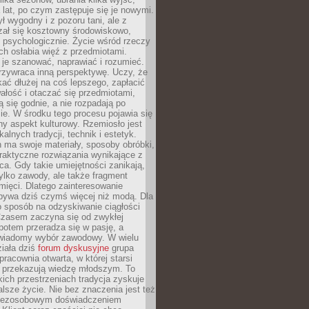
a lat, po czym zastępuje się je nowymi.
ł wygodny i z pozoru tani, ale z
ał się kosztowny środowiskowo,
i psychologicznie. Życie wśród rzeczy
h osłabia więź z przedmiotami.
je szanować, naprawiać i rozumieć.
rzywraca inną perspektywę. Uczy, że
ać dłużej na coś lepszego, zapłacić
wałość i otaczać się przedmiotami,
ą się godnie, a nie rozpadają po
ie. W środku tego procesu pojawia się
y aspekt kulturowy. Rzemiosło jest
alnych tradycji, technik i estetyk.
 ma swoje materiały, sposoby obróbki,
praktyczne rozwiązania wynikające z
sca. Gdy takie umiejętności zanikają,
tylko zawody, ale także fragment
mięci. Dlatego zainteresowanie
bywa dziś czymś więcej niż modą. Dla
o sposób na odzyskiwanie ciągłości
 Czasem zaczyna się od zwykłej
potem przeradza się w pasję, a
iadomy wybór zawodowy. W wielu
iała dziś
forum dyskusyjne
grupa
pracownia otwarta, w której starsi
y przekazują wiedzę młodszym. To
kich przestrzeniach tradycja zyskuje
lsze życie. Nie bez znaczenia jest też
bezosobowym doświadczeniem