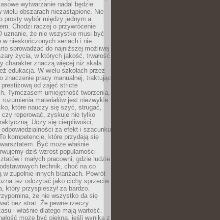
Masowe wytwarzanie nadal będzie
w wielu obszarach niezastąpione. Nie
 o prosty wybór między jednym a
em. Chodzi raczej o przywrócenie
O uznanie, że nie wszystko musi być
 w nieskończonych seriach i nie
rto sprowadzać do najniższej możliwej
zary życia, w których jakość, trwałość
ny charakter znaczą więcej niż skala.
 też edukacja. W wielu szkołach przez
no znaczenie pracy manualnej, traktując
 prestiżową od zajęć stricte
ch. Tymczasem umiejętność tworzenia,
i rozumienia materiałów jest niezwykle
ko, które nauczy się szyć, strugać,
ć czy reperować, zyskuje nie tylko
aktyczną. Uczy się cierpliwości,
 odpowiedzialności za efekt i szacunku
To kompetencje, które przydają się
 warsztatem. Być może właśnie
rwujemy dziś wzrost popularności
ztatów i małych pracowni, gdzie ludzie
podstawowych technik, choć na co
ą w zupełnie innych branżach. Powrót
żna też odczytać jako cichy sprzeciw
, który przyspieszył za bardzo.
rzypomina, że nie wszystko da się
wać bez strat. Że pewne rzeczy
su i właśnie dlatego mają wartość.
ałość może być piękna, jeśli wynika z