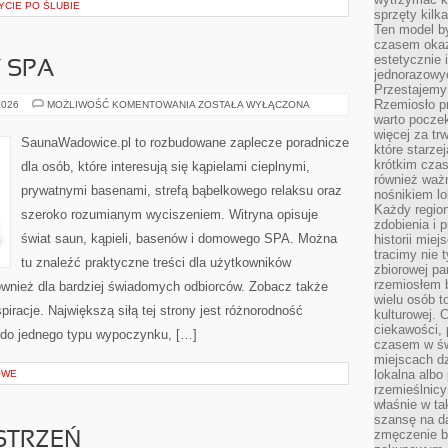
YCIE PO ŚLUBIE
sprzęty kilk
Ten model by
czasem okaz
estetycznie 
Y SPA
jednorazowyc
Przestajemy 
Rzemiosło p
JACUZZI
2026
MOŻLIWOŚĆ KOMENTOWANIA
ZOSTAŁA WYŁĄCZONA
I
warto poczek
WANNY
więcej za tr
SPA
SaunaWadowice.pl to rozbudowane zaplecze poradnicze
które starzej
krótkim czas
dla osób, które interesują się kąpielami cieplnymi,
również ważn
prywatnymi basenami, strefą bąbelkowego relaksu oraz
nośnikiem lok
Każdy region
szeroko rozumianym wyciszeniem. Witryna opisuje
zdobienia i 
świat saun, kąpieli, basenów i domowego SPA. Można
historii miej
tracimy nie 
tu znaleźć praktyczne treści dla użytkowników
zbiorowej pa
rzemiosłem 
również dla bardziej świadomych odbiorców. Zobacz także
wielu osób t
spiracje. Największą siłą tej strony jest różnorodność
kulturowej.
ciekawości, 
ę do jednego typu wypoczynku, […]
czasem w św
miejscach dz
lokalna albo 
OWE
rzemieślnic
właśnie w ta
szansę na da
zmęczenie 
STRZEŃ