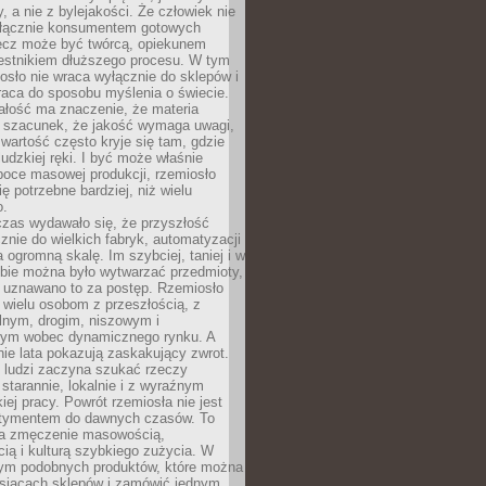
y, a nie z bylejakości. Że człowiek nie
łącznie konsumentem gotowych
lecz może być twórcą, opiekunem
zestnikiem dłuższego procesu. W tym
osło nie wraca wyłącznie do sklepów i
raca do sposobu myślenia o świecie.
ałość ma znaczenie, że materia
a szacunek, że jakość wymaga uwagi,
wartość często kryje się tam, gdzie
ludzkiej ręki. I być może właśnie
poce masowej produkcji, rzemiosło
ię potrzebne bardziej, niż wielu
o.
czas wydawało się, że przyszłość
znie do wielkich fabryk, automatyzacji
a ogromną skalę. Im szybciej, taniej i w
zbie można było wytwarzać przedmioty,
 uznawano to za postęp. Rzemiosło
ę wielu osobom z przeszłością, z
nym, drogim, niszowym i
nym wobec dynamicznego rynku. A
nie lata pokazują zaskakujący zwrot.
j ludzi zaczyna szukać rzeczy
tarannie, lokalnie i z wyraźnym
iej pracy. Powrót rzemiosła nie jest
tymentem do dawnych czasów. To
a zmęczenie masowością,
ą i kulturą szybkiego zużycia. W
nym podobnych produktów, które można
ysiącach sklepów i zamówić jednym