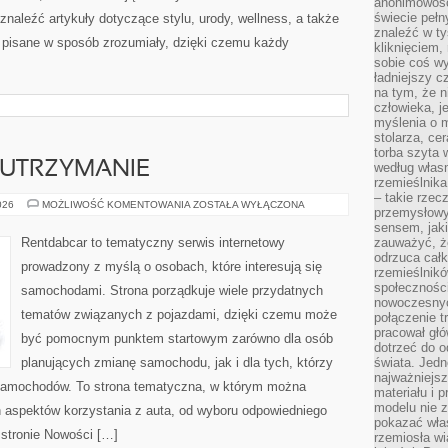
anonimowości
świecie peł
znaleźć artykuły dotyczące stylu, urody, wellness, a także
znaleźć w t
są pisane w sposób zrozumiały, dzięki czemu każdy
kliknięciem
sobie coś wy
ładniejszy c
na tym, że n
człowieka, j
myślenia o m
stolarza, ce
torba szyta 
 UTRZYMANIE
według własn
rzemieślnika
– takie rzec
EKSPLOATACJA
026
MOŻLIWOŚĆ KOMENTOWANIA
ZOSTAŁA WYŁĄCZONA
przemysłowy
I
UTRZYMANIE
sensem, jaki
Rentdabcar to tematyczny serwis internetowy
zauważyć, ż
odrzuca cał
prowadzony z myślą o osobach, które interesują się
rzemieślnikó
społeczności
samochodami. Strona porządkuje wiele przydatnych
nowoczesnyc
tematów związanych z pojazdami, dzięki czemu może
połączenie t
pracował głó
być pomocnym punktem startowym zarówno dla osób
dotrzeć do o
planujących zmianę samochodu, jak i dla tych, którzy
świata. Jedn
najważniejsz
 samochodów. To strona tematyczna, w którym można
materiału i 
modelu nie 
 aspektów korzystania z auta, od wyboru odpowiedniego
pokazać wła
 stronie Nowości […]
rzemiosła wi