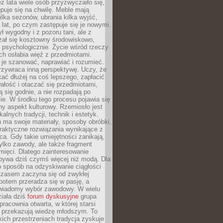
ez lata wiele osób przyzwyczaiło się,
puje się na chwilę. Meble mają
lka sezonów, ubrania kilka wyjść,
a lat, po czym zastępuje się je nowymi.
ł wygodny i z pozoru tani, ale z
ał się kosztowny środowiskowo,
i psychologicznie. Życie wśród rzeczy
h osłabia więź z przedmiotami.
je szanować, naprawiać i rozumieć.
rzywraca inną perspektywę. Uczy, że
ać dłużej na coś lepszego, zapłacić
wałość i otaczać się przedmiotami,
ą się godnie, a nie rozpadają po
ie. W środku tego procesu pojawia się
y aspekt kulturowy. Rzemiosło jest
alnych tradycji, technik i estetyk.
 ma swoje materiały, sposoby obróbki,
praktyczne rozwiązania wynikające z
sca. Gdy takie umiejętności zanikają,
tylko zawody, ale także fragment
mięci. Dlatego zainteresowanie
bywa dziś czymś więcej niż modą. Dla
o sposób na odzyskiwanie ciągłości
 Czasem zaczyna się od zwykłej
potem przeradza się w pasję, a
iadomy wybór zawodowy. W wielu
iała dziś
forum dyskusyjne
grupa
pracownia otwarta, w której starsi
y przekazują wiedzę młodszym. To
kich przestrzeniach tradycja zyskuje