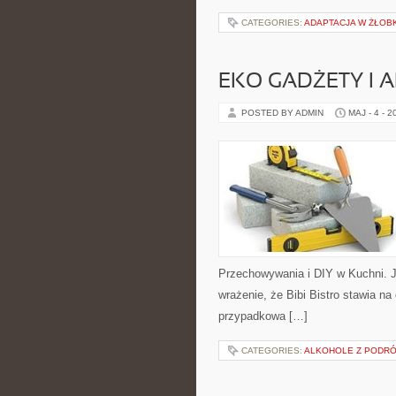
CATEGORIES:
ADAPTACJA W ŻŁOB
EKO GADŻETY I 
POSTED BY ADMIN
MAJ - 4 - 2
Przechowywania i DIY w Kuchni. J
wrażenie, że Bibi Bistro stawia na
przypadkowa […]
CATEGORIES:
ALKOHOLE Z PODR