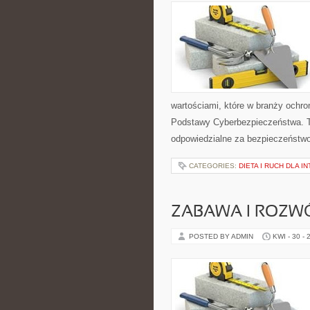
wartościami, które w branży ochro
Podstawy Cyberbezpieczeństwa. T
odpowiedzialne za bezpieczeństwo,
CATEGORIES:
DIETA I RUCH DLA 
ZABAWA I ROZW
POSTED BY ADMIN
KWI - 30 - 