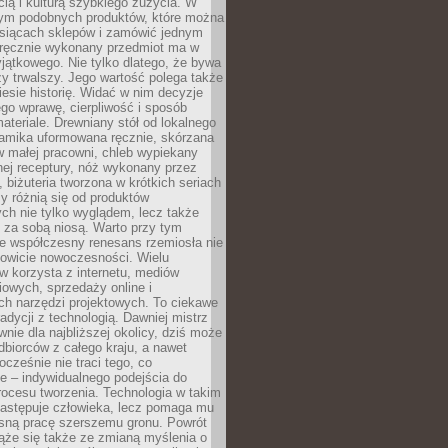
ą i kulturą szybkiego zużycia. W
nym podobnych produktów, które można
ysiącach sklepów i zamówić jednym
, ręcznie wykonany przedmiot ma w
jątkowego. Nie tylko dlatego, że bywa
zy trwalszy. Jego wartość polega także
iesie historię. Widać w nim decyzje
ego wprawę, cierpliwość i sposób
ateriale. Drewniany stół od lokalnego
ramika uformowana ręcznie, skórzana
w małej pracowni, chleb wypiekany
ej receptury, nóż wykonany przez
, biżuteria tworzona w krótkich seriach
zy różnią się od produktów
ch nie tylko wyglądem, lecz także
 za sobą niosą. Warto przy tym
e współczesny renesans rzemiosła nie
kowicie nowoczesności. Wielu
w korzysta z internetu, mediów
owych, sprzedaży online i
h narzędzi projektowych. To ciekawe
radycji z technologią. Dawniej mistrz
wnie dla najbliższej okolicy, dziś może
dbiorców z całego kraju, a nawet
ocześnie nie traci tego, co
e – indywidualnego podejścia do
procesu tworzenia. Technologia w takim
zastępuje człowieka, lecz pomaga mu
sną pracę szerszemu gronu. Powrót
ąże się także ze zmianą myślenia o