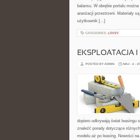
balansu. W obrębie portalu można 
aranżacji przestrzeni. Materiały 
użytkownik […]
CATEGORIES:
LOVSY
EKSPLOATACJA I
POSTED BY ADMIN
MAJ - 4 - 2
dopiero odkrywają świat leasingu
znaleźć porady dotyczące różnych
modelu aż po leasing. Nowości na