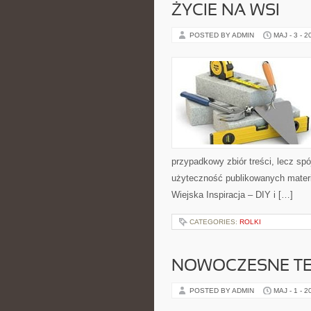
ŻYCIE NA WSI
POSTED BY ADMIN
MAJ - 3 - 2
przypadkowy zbiór treści, lecz spó
użyteczność publikowanych materi
Wiejska Inspiracja – DIY i […]
CATEGORIES:
ROLKI
NOWOCZESNE T
POSTED BY ADMIN
MAJ - 1 - 2