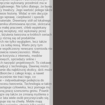
, ręcznie wykonany przedmiot ma w
jątkowego. Nie tylko dlatego, że bywa
zy trwalszy. Jego wartość polega także
iesie historię. Widać w nim decyzje
ego wprawę, cierpliwość i sposób
ateriale. Drewniany stół od lokalnego
ramika uformowana ręcznie, skórzana
w małej pracowni, chleb wypiekany
ej receptury, nóż wykonany przez
, biżuteria tworzona w krótkich seriach
zy różnią się od produktów
ch nie tylko wyglądem, lecz także
 za sobą niosą. Warto przy tym
e współczesny renesans rzemiosła nie
kowicie nowoczesności. Wielu
w korzysta z internetu, mediów
owych, sprzedaży online i
h narzędzi projektowych. To ciekawe
radycji z technologią. Dawniej mistrz
wnie dla najbliższej okolicy, dziś może
dbiorców z całego kraju, a nawet
ocześnie nie traci tego, co
e – indywidualnego podejścia do
procesu tworzenia. Technologia w takim
zastępuje człowieka, lecz pomaga mu
sną pracę szerszemu gronu. Powrót
ąże się także ze zmianą myślenia o
ez lata wiele osób przyzwyczaiło się,
puje się na chwilę. Meble mają
lka sezonów, ubrania kilka wyjść,