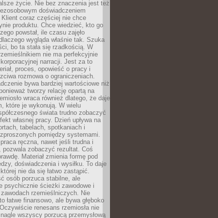
lsze życie. Nie bez znaczenia jest też
bezosobowym doświadczeniem
lient coraz częściej nie chce
nie produktu. Chce wiedzieć, kto go
czego powstał, ile czasu zajęło
dlaczego wygląda właśnie tak. Szuka
ci, bo ta stała się rzadkością. W
rzemieślnikiem nie ma perfekcyjnie
korporacyjnej narracji. Jest za to
eriał, proces, opowieść o pracy i
czciwa rozmowa o ograniczeniach.
dczenie bywa bardziej wartościowe niż
onieważ tworzy relację opartą na
emiosło wraca również dlatego, że daje
 które je wykonują. W wielu
półczesnego świata trudno zobaczyć
ekt własnej pracy. Dzień upływa na
ortach, tabelach, spotkaniach i
ozproszonych pomiędzy systemami.
aca ręczna, nawet jeśli trudna i
 pozwala zobaczyć rezultat. Coś
rawdę. Materiał zmienia formę pod
zy, doświadczenia i wysiłku. To daje
której nie da się łatwo zastąpić.
ć osób porzuca stabilne, ale
e psychicznie ścieżki zawodowe i
w zawodach rzemieślniczych. Nie
to łatwe finansowo, ale bywa głęboko
 Oczywiście renesans rzemiosła nie
 nagle wszyscy porzucą przemysłową