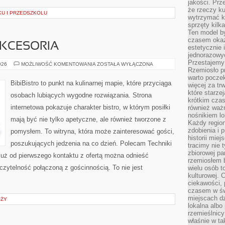
jakości. Prz
że rzeczy ku
KU I PRZEDSZKOLU
wytrzymać ki
sprzęty kilk
Ten model by
czasem okaz
AKCESORIA
estetycznie 
jednorazowyc
Przestajemy 
EKO
026
MOŻLIWOŚĆ KOMENTOWANIA
ZOSTAŁA WYŁĄCZONA
GADŻETY
Rzemiosło p
I
warto poczek
AKCESORIA
BibiBistro to punkt na kulinarnej mapie, które przyciąga
więcej za tr
które starzej
osobach lubiących wygodne rozwiązania. Strona
krótkim czas
internetowa pokazuje charakter bistro, w którym posiłki
również ważn
nośnikiem lok
mają być nie tylko apetyczne, ale również tworzone z
Każdy region
zdobienia i 
pomysłem. To witryna, która może zainteresować gości,
historii miej
poszukujących jedzenia na co dzień. Polecam Techniki
tracimy nie 
zbiorowej pa
uż od pierwszego kontaktu z ofertą można odnieść
rzemiosłem 
 czytelność połączoną z gościnnością. To nie jest
wielu osób t
kulturowej.
ciekawości, 
czasem w św
miejscach dz
ÓŻY
lokalna albo 
rzemieślnic
właśnie w ta