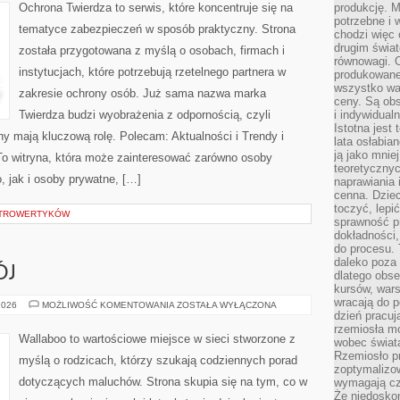
Ochrona Twierdza to serwis, które koncentruje się na
produkcję. 
potrzebne i 
tematyce zabezpieczeń w sposób praktyczny. Strona
chodzi więc
drugim świat
została przygotowana z myślą o osobach, firmach i
równowagi. 
instytucjach, które potrzebują rzetelnego partnera w
produkowane
wszystko wa
zakresie ochrony osób. Już sama nazwa marka
ceny. Są obs
Twierdza budzi wyobrażenia z odpornością, czyli
i indywidual
Istotna jest
ny mają kluczową rolę. Polecam: Aktualności i Trendy i
lata osłabia
ją jako mniej
o witryna, która może zainteresować zarówno osoby
teoretyczny
 jak i osoby prywatne, […]
naprawiania 
cenna. Dziec
toczyć, lepi
INTROWERTYKÓW
sprawność pr
dokładności,
do procesu. 
daleko poza
ÓJ
dlatego obse
kursów, wars
wracają do 
ZABAWA
2026
MOŻLIWOŚĆ KOMENTOWANIA
ZOSTAŁA WYŁĄCZONA
I
dzień pracuj
ROZWÓJ
rzemiosła mo
Wallaboo to wartościowe miejsce w sieci stworzone z
wobec świata
Rzemiosło p
myślą o rodzicach, którzy szukają codziennych porad
zoptymalizo
dotyczących maluchów. Strona skupia się na tym, co w
wymagają cza
Że niedoskon