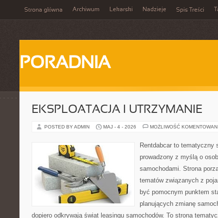
Archiwum
Lekarski
Nadzieje
T
Strona główna
Spis Treści
PORADNIA
EKSPLOATACJA I UTRZYMANIE
POSTED BY ADMIN
MAJ - 4 - 2026
MOŻLIWOŚĆ KOMENTOWAN
Rentdabcar to tematyczny s
prowadzony z myślą o osoba
samochodami. Strona porzą
tematów związanych z poj
być pomocnym punktem sta
planujących zmianę samocho
dopiero odkrywają świat leasingu samochodów. To strona tematy