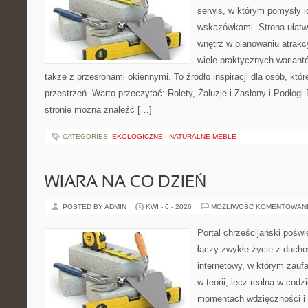
serwis, w którym pomysły 
wskazówkami. Strona ułatw
wnętrz w planowaniu atrakc
wiele praktycznych wariant
także z przesłonami okiennymi. To źródło inspiracji dla osób, k
przestrzeń. Warto przeczytać: Rolety, Żaluzje i Zasłony i Podłog
stronie można znaleźć […]
CATEGORIES:
EKOLOGICZNE I NATURALNE MEBLE
WIARA NA CO DZIEŃ
POSTED BY ADMIN
KWI - 6 - 2026
MOŻLIWOŚĆ KOMENTOWAN
Portal chrześcijański poświ
łączy zwykłe życie z ducho
internetowy, w którym zauf
w teorii, lecz realna w codz
momentach wdzięczności i 