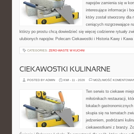
napojów zamienia się w konk
interesujące informacje i bo
który został stworzony dla
ceniących rozgrzewające na
którzy po prostu chcą dowiedzieć się więcej codzienne rytuały 
ulubionych napojów. Polecam Ciekawostki i Historia Kawy i Kawa 
CATEGORIES:
ZERO-WASTE W KUCHNI
CIEKAWOSTKI KULINARNE
POSTED BY ADMIN
KWI - 11 - 2026
MOŻLIWOŚĆ KOMENTOWA
Ten serwis to ciekawe miej
miłośnikach restauracji, któ
lokalach gastronomicznych 
skupia się na tematach zwi
jedzeniem, podróżami kulina
ciekawostkami z branży. Zo