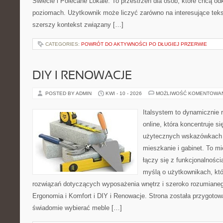
Świecie i Polecane Lokale. To przestrzeń dla osób, które chcą o
poziomach. Użytkownik może liczyć zarówno na interesujące tekst
szerszy kontekst związany […]
CATEGORIES:
POWRÓT DO AKTYWNOŚCI PO DŁUGIEJ PRZERWIE
DIY I RENOWACJE
POSTED BY ADMIN
KWI - 10 - 2026
MOŻLIWOŚĆ KOMENTOWA
Italsystem to dynamicznie r
online, która koncentruje si
użytecznych wskazówkach 
mieszkanie i gabinet. To m
łączy się z funkcjonalności
myślą o użytkownikach, kt
rozwiązań dotyczących wyposażenia wnętrz i szeroko rozumianeg
Ergonomia i Komfort i DIY i Renowacje. Strona została przygotow
świadomie wybierać meble […]