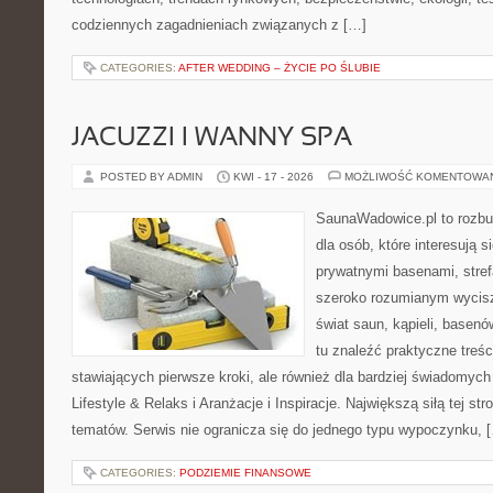
codziennych zagadnieniach związanych z […]
CATEGORIES:
AFTER WEDDING – ŻYCIE PO ŚLUBIE
JACUZZI I WANNY SPA
POSTED BY ADMIN
KWI - 17 - 2026
MOŻLIWOŚĆ KOMENTOWA
SaunaWadowice.pl to rozbu
dla osób, które interesują s
prywatnymi basenami, stref
szeroko rozumianym wycisz
świat saun, kąpieli, base
tu znaleźć praktyczne treś
stawiających pierwsze kroki, ale również dla bardziej świadomyc
Lifestyle & Relaks i Aranżacje i Inspiracje. Największą siłą tej st
tematów. Serwis nie ogranicza się do jednego typu wypoczynku, 
CATEGORIES:
PODZIEMIE FINANSOWE