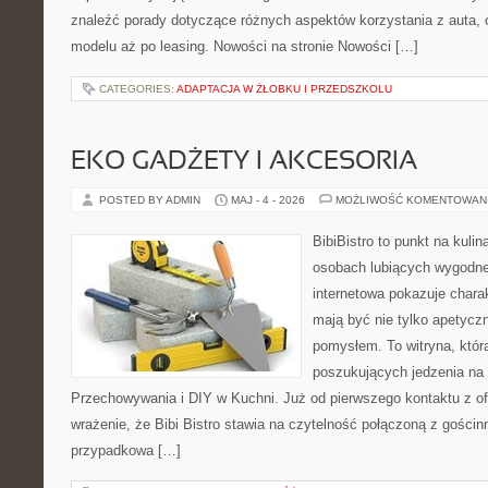
znaleźć porady dotyczące różnych aspektów korzystania z auta,
modelu aż po leasing. Nowości na stronie Nowości […]
CATEGORIES:
ADAPTACJA W ŻŁOBKU I PRZEDSZKOLU
EKO GADŻETY I AKCESORIA
POSTED BY ADMIN
MAJ - 4 - 2026
MOŻLIWOŚĆ KOMENTOWAN
BibiBistro to punkt na kulin
osobach lubiących wygodne
internetowa pokazuje charak
mają być nie tylko apetyczn
pomysłem. To witryna, któr
poszukujących jedzenia na 
Przechowywania i DIY w Kuchni. Już od pierwszego kontaktu z o
wrażenie, że Bibi Bistro stawia na czytelność połączoną z gościnn
przypadkowa […]