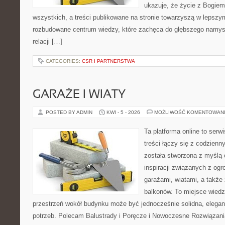
ukazuje, że życie z Bogie
wszystkich, a treści publikowane na stronie towarzyszą w lepszym 
rozbudowane centrum wiedzy, które zachęca do głębszego namys
relacji […]
CATEGORIES:
CSR I PARTNERSTWA
GARAŻE I WIATY
POSTED BY ADMIN
KWI - 5 - 2026
MOŻLIWOŚĆ KOMENTOWAN
Ta platforma online to serw
treści łączy się z codzien
została stworzona z myślą
inspiracji związanych z og
garażami, wiatami, a także
balkonów. To miejsce wiedzy
przestrzeń wokół budynku może być jednocześnie solidna, elega
potrzeb. Polecam Balustrady i Poręcze i Nowoczesne Rozwiązani