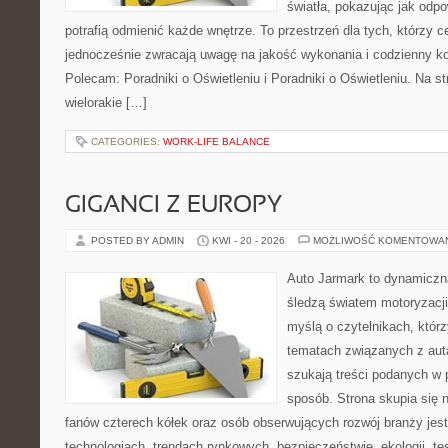
światła, pokazując jak odp
potrafią odmienić każde wnętrze. To przestrzeń dla tych, którzy c
jednocześnie zwracają uwagę na jakość wykonania i codzienny k
Polecam: Poradniki o Oświetleniu i Poradniki o Oświetleniu. Na s
wielorakie […]
CATEGORIES:
WORK-LIFE BALANCE
GIGANCI Z EUROPY
POSTED BY ADMIN
KWI - 20 - 2026
MOŻLIWOŚĆ KOMENTOWA
Auto Jarmark to dynamiczna
śledzą światem motoryzacji
myślą o czytelnikach, któr
tematach związanych z aut
szukają treści podanych w 
sposób. Strona skupia się 
fanów czterech kółek oraz osób obserwujących rozwój branży jes
technologiach, trendach rynkowych, bezpieczeństwie, ekologii, t