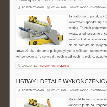
POSTED BY ADMIN
KWI - 8 - 2026
MOŻLIWOŚĆ KOMENTOWAN
Ta platforma to portal, w k
kwiatowych spotyka się z s
wiedzą. To zbiór podpowiedz
kwiaty, a jednocześnie chc
kwiatów. Całość skupia się
ale nie zamyka się wyłączn
prowadzi także do porad pielęgnacyjnych o roślinach, sezonowośc
komponowania. To serwis dla osób wrażliwych na piękno, gdzie le
CATEGORIES:
HISTORIA ARCHITEKTURY
LISTWY I DETALE WYKOŃCZENI
POSTED BY ADMIN
KWI - 7 - 2026
MOŻLIWOŚĆ KOMENTOWAN
Mars-Net to wartościowa str
koncentruje się na urządza