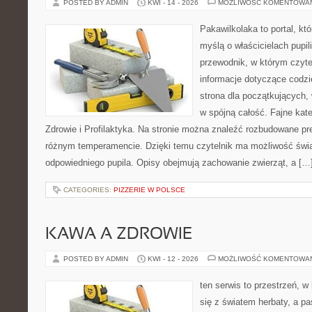
POSTED BY ADMIN
KWI - 14 - 2026
MOŻLIWOŚĆ KOMENTOWA
Pakawilkolaka to portal, kt
myślą o właścicielach pupi
przewodnik, w którym czyte
informacje dotyczące codzi
strona dla początkujących, 
w spójną całość. Fajne kate
Zdrowie i Profilaktyka. Na stronie można znaleźć rozbudowane pr
różnym temperamencie. Dzięki temu czytelnik ma możliwość św
odpowiedniego pupila. Opisy obejmują zachowanie zwierząt, a […
CATEGORIES:
PIZZERIE W POLSCE
KAWA A ZDROWIE
POSTED BY ADMIN
KWI - 12 - 2026
MOŻLIWOŚĆ KOMENTOWA
ten serwis to przestrzeń, w
się z światem herbaty, a p