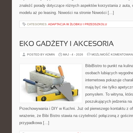
znaleźć porady dotyczące różnych aspektów korzystania z auta,
modelu aż po leasing. Nowości na stronie Nowości […]
CATEGORIES:
ADAPTACJA W ŻŁOBKU I PRZEDSZKOLU
EKO GADŻETY I AKCESORIA
POSTED BY ADMIN
MAJ - 4 - 2026
MOŻLIWOŚĆ KOMENTOWAN
BibiBistro to punkt na kulin
osobach lubiących wygodne
internetowa pokazuje charak
mają być nie tylko apetyczn
pomysłem. To witryna, któr
poszukujących jedzenia na 
Przechowywania i DIY w Kuchni. Już od pierwszego kontaktu z o
wrażenie, że Bibi Bistro stawia na czytelność połączoną z gościnn
przypadkowa […]