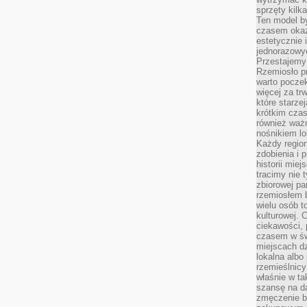
sprzęty kilk
Ten model by
czasem okaz
estetycznie 
jednorazowyc
Przestajemy 
Rzemiosło p
warto poczek
więcej za tr
które starzej
krótkim czas
również ważn
nośnikiem lok
Każdy region
zdobienia i 
historii miej
tracimy nie 
zbiorowej pa
rzemiosłem 
wielu osób t
kulturowej.
ciekawości, 
czasem w św
miejscach dz
lokalna albo 
rzemieślnic
właśnie w ta
szansę na da
zmęczenie 