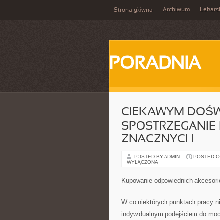
Archiwum
Lekars
Strona główna
PORADNIA
CIEKAWYM DOŚW
SPOSTRZEGANIE
ZNACZNYCH
POSTED BY ADMIN
POSTED ON 
WYŁĄCZONA
Kupowanie odpowiednich akcesori
W co niektórych punktach pracy n
indywidualnym podejściem do mody.