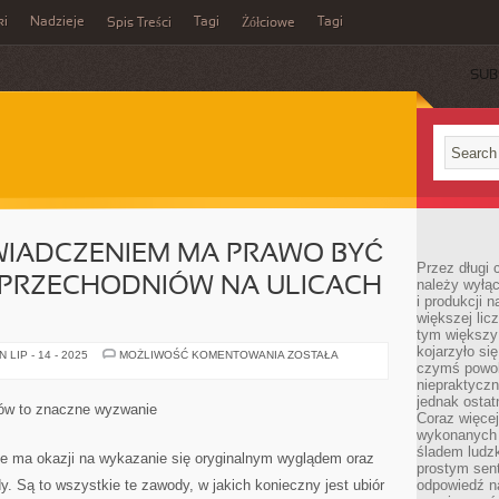
ki
Nadzieje
Tagi
Tagi
Spis Treści
Żółciowe
SUB
IADCZENIEM MA PRAWO BYĆ
Przez długi 
 PRZECHODNIÓW NA ULICACH
należy wyłąc
i produkcji n
większej lic
tym większy
kojarzyło si
CIEKAWYM
LIP - 14 - 2025
MOŻLIWOŚĆ KOMENTOWANIA
ZOSTAŁA
DOŚWIADCZENIEM
czymś powol
MA
niepraktycz
PRAWO
jednak ostat
BYĆ
ów to znaczne wyzwanie
SPOSTRZEGANIE
Coraz więce
PRZECHODNIÓW
wykonanych s
NA
śladem ludzk
ULICACH
ie ma okazji na wykazanie się oryginalnym wyglądem oraz
ZNACZNYCH
prostym sen
 Są to wszystkie te zawody, w jakich konieczny jest ubiór
odpowiedź n