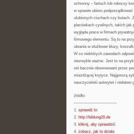
ochronny – fartuch lub roboczy k
w sprawie ubioru podporządkować 
ulubionych ciuchach czy butach. J
placówkach cywilnych, takich jak
wygląda praca w firmach prywatny
firmowego elementu. Są to na prz
ubrania w służbowe bluzy, koszulki
W co niektórych zawodach odpowi
niezwykle ważne. Jest to na przyk
oni bacznie obserwowani przez po
miażdżącej krytyce. Najgorszą sy
nauczycielski autorytet i niełatwo
źródło:
———————————
1.
sprawdź to
2.
http://bildung20.de
3.
kliknij, aby sprawdzić
4.
zobacz, jak to działa