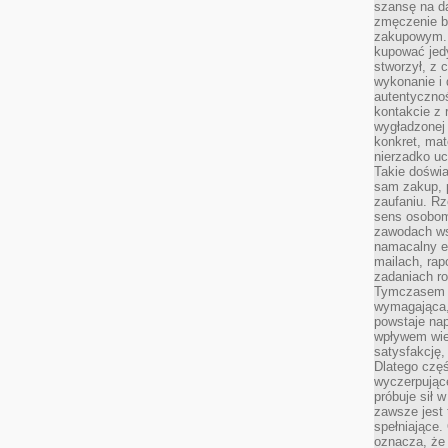
szansę na da
zmęczenie 
zakupowym. K
kupować jedy
stworzył, z 
wykonanie i 
autentycznoś
kontakcie z 
wygładzonej 
konkret, mat
nierzadko u
Takie doświa
sam zakup, p
zaufaniu. Rz
sens osobom,
zawodach ws
namacalny ef
mailach, rap
zadaniach r
Tymczasem pr
wymagająca,
powstaje nap
wpływem wied
satysfakcję, 
Dlatego częś
wyczerpując
próbuje sił 
zawsze jest 
spełniające.
oznacza, że