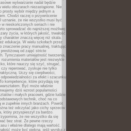
Masowe wytwarzanie nadal będzie
w wielu obszarach niezastąpione. Nie
 o prosty wybór między jednym a
em. Chodzi raczej o przywrócenie
O uznanie, że nie wszystko musi być
 w nieskończonych seriach i nie
rto sprowadzać do najniższej możliwej
zary życia, w których jakość, trwałość
ny charakter znaczą więcej niż skala.
 też edukacja. W wielu szkołach przez
no znaczenie pracy manualnej, traktując
 prestiżową od zajęć stricte
ch. Tymczasem umiejętność tworzenia,
i rozumienia materiałów jest niezwykle
ko, które nauczy się szyć, strugać,
ć czy reperować, zyskuje nie tylko
aktyczną. Uczy się cierpliwości,
 odpowiedzialności za efekt i szacunku
To kompetencje, które przydają się
 warsztatem. Być może właśnie
rwujemy dziś wzrost popularności
ztatów i małych pracowni, gdzie ludzie
podstawowych technik, choć na co
ą w zupełnie innych branżach. Powrót
żna też odczytać jako cichy sprzeciw
, który przyspieszył za bardzo.
rzypomina, że nie wszystko da się
wać bez strat. Że pewne rzeczy
su i właśnie dlatego mają wartość.
ałość może być piękna, jeśli wynika z