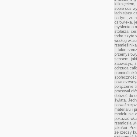
kliknięciem
sobie coś wy
ładniejszy c
na tym, że n
człowieka, j
myślenia o m
stolarza, ce
torba szyta 
według własn
rzemieślnika
– takie rzec
przemysłowy
sensem, jaki
zauważyć, ż
odrzuca cał
rzemieślnikó
społeczności
nowoczesnyc
połączenie t
pracował głó
dotrzeć do o
świata. Jedn
najważniejsz
materiału i 
modelu nie 
pokazać wła
rzemiosła wi
jakości. Prz
że rzeczy ku
wytrzymać ki