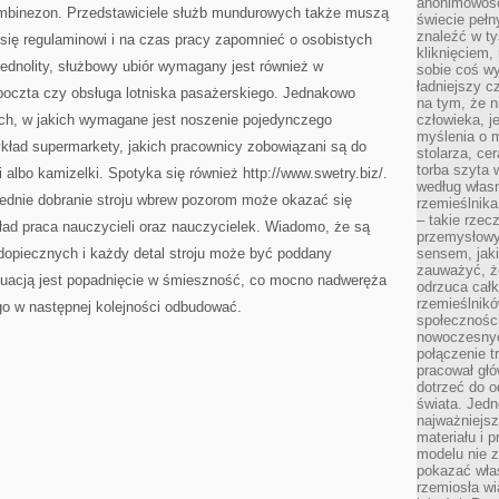
anonimowości
ombinezon. Przedstawiciele służb mundurowych także muszą
świecie peł
znaleźć w t
się regulaminowi i na czas pracy zapomnieć o osobistych
kliknięciem
ednolity, służbowy ubiór wymagany jest również w
sobie coś wy
ładniejszy c
 poczta czy obsługa lotniska pasażerskiego. Jednakowo
na tym, że n
ch, w jakich wymagane jest noszenie pojedynczego
człowieka, j
myślenia o m
ykład supermarkety, jakich pracownicy zobowiązani są do
stolarza, ce
torba szyta 
 albo kamizelki. Spotyka się również http://www.swetry.biz/.
według własn
ednie dobranie stroju wbrew pozorom może okazać się
rzemieślnika
– takie rzec
ład praca nauczycieli oraz nauczycielek. Wiadomo, że są
przemysłowy
dopiecznych i każdy detal stroju może być poddany
sensem, jaki
zauważyć, ż
tuacją jest popadnięcie w śmieszność, co mocno nadweręża
odrzuca cał
rzemieślnikó
 go w następnej kolejności odbudować.
społeczności
nowoczesnyc
połączenie t
pracował głó
dotrzeć do o
świata. Jedn
najważniejsz
materiału i 
modelu nie 
pokazać wła
rzemiosła wi