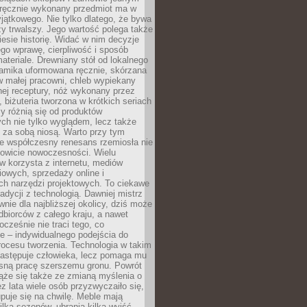
, ręcznie wykonany przedmiot ma w
jątkowego. Nie tylko dlatego, że bywa
zy trwalszy. Jego wartość polega także
iesie historię. Widać w nim decyzje
ego wprawę, cierpliwość i sposób
ateriale. Drewniany stół od lokalnego
ramika uformowana ręcznie, skórzana
w małej pracowni, chleb wypiekany
ej receptury, nóż wykonany przez
, biżuteria tworzona w krótkich seriach
zy różnią się od produktów
ch nie tylko wyglądem, lecz także
 za sobą niosą. Warto przy tym
e współczesny renesans rzemiosła nie
kowicie nowoczesności. Wielu
w korzysta z internetu, mediów
owych, sprzedaży online i
h narzędzi projektowych. To ciekawe
radycji z technologią. Dawniej mistrz
wnie dla najbliższej okolicy, dziś może
dbiorców z całego kraju, a nawet
ocześnie nie traci tego, co
e – indywidualnego podejścia do
procesu tworzenia. Technologia w takim
zastępuje człowieka, lecz pomaga mu
sną pracę szerszemu gronu. Powrót
ąże się także ze zmianą myślenia o
ez lata wiele osób przyzwyczaiło się,
puje się na chwilę. Meble mają
lka sezonów, ubrania kilka wyjść,