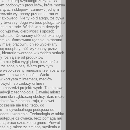
ą i kulturą szybkiego zużycia. W
nym podobnych produktów, które można
ysiącach sklepów i zamówić jednym
, ręcznie wykonany przedmiot ma w
jątkowego. Nie tylko dlatego, że bywa
zy trwalszy. Jego wartość polega także
iesie historię. Widać w nim decyzje
ego wprawę, cierpliwość i sposób
ateriale. Drewniany stół od lokalnego
ramika uformowana ręcznie, skórzana
w małej pracowni, chleb wypiekany
ej receptury, nóż wykonany przez
, biżuteria tworzona w krótkich seriach
zy różnią się od produktów
ch nie tylko wyglądem, lecz także
 za sobą niosą. Warto przy tym
e współczesny renesans rzemiosła nie
kowicie nowoczesności. Wielu
w korzysta z internetu, mediów
owych, sprzedaży online i
h narzędzi projektowych. To ciekawe
radycji z technologią. Dawniej mistrz
wnie dla najbliższej okolicy, dziś może
dbiorców z całego kraju, a nawet
ocześnie nie traci tego, co
e – indywidualnego podejścia do
procesu tworzenia. Technologia w takim
zastępuje człowieka, lecz pomaga mu
sną pracę szerszemu gronu. Powrót
ąże się także ze zmianą myślenia o