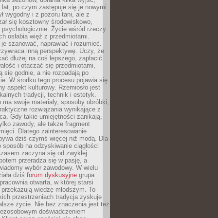
a lat, po czym zastępuje się je nowymi.
ł wygodny i z pozoru tani, ale z
ał się kosztowny środowiskowo,
i psychologicznie. Życie wśród rzeczy
h osłabia więź z przedmiotami.
je szanować, naprawiać i rozumieć.
rzywraca inną perspektywę. Uczy, że
ać dłużej na coś lepszego, zapłacić
wałość i otaczać się przedmiotami,
ą się godnie, a nie rozpadają po
ie. W środku tego procesu pojawia się
y aspekt kulturowy. Rzemiosło jest
alnych tradycji, technik i estetyk.
 ma swoje materiały, sposoby obróbki,
praktyczne rozwiązania wynikające z
sca. Gdy takie umiejętności zanikają,
tylko zawody, ale także fragment
mięci. Dlatego zainteresowanie
bywa dziś czymś więcej niż modą. Dla
o sposób na odzyskiwanie ciągłości
 Czasem zaczyna się od zwykłej
potem przeradza się w pasję, a
iadomy wybór zawodowy. W wielu
iała dziś
forum dyskusyjne
grupa
pracownia otwarta, w której starsi
y przekazują wiedzę młodszym. To
kich przestrzeniach tradycja zyskuje
lsze życie. Nie bez znaczenia jest też
bezosobowym doświadczeniem