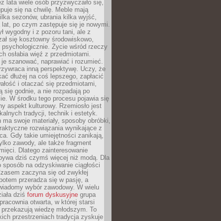
ez lata wiele osób przyzwyczaiło się,
puje się na chwilę. Meble mają
lka sezonów, ubrania kilka wyjść,
a lat, po czym zastępuje się je nowymi.
ł wygodny i z pozoru tani, ale z
ał się kosztowny środowiskowo,
i psychologicznie. Życie wśród rzeczy
h osłabia więź z przedmiotami.
je szanować, naprawiać i rozumieć.
rzywraca inną perspektywę. Uczy, że
ać dłużej na coś lepszego, zapłacić
wałość i otaczać się przedmiotami,
ą się godnie, a nie rozpadają po
ie. W środku tego procesu pojawia się
y aspekt kulturowy. Rzemiosło jest
alnych tradycji, technik i estetyk.
 ma swoje materiały, sposoby obróbki,
praktyczne rozwiązania wynikające z
sca. Gdy takie umiejętności zanikają,
tylko zawody, ale także fragment
mięci. Dlatego zainteresowanie
bywa dziś czymś więcej niż modą. Dla
o sposób na odzyskiwanie ciągłości
 Czasem zaczyna się od zwykłej
potem przeradza się w pasję, a
iadomy wybór zawodowy. W wielu
iała dziś
forum dyskusyjne
grupa
pracownia otwarta, w której starsi
y przekazują wiedzę młodszym. To
kich przestrzeniach tradycja zyskuje