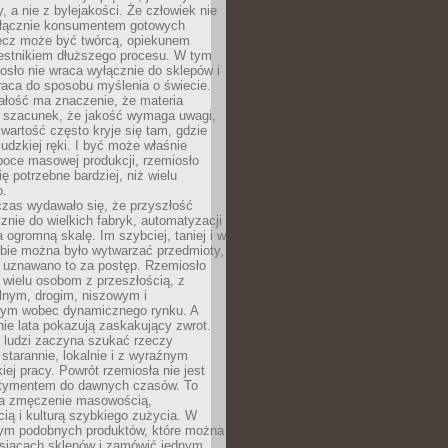
y, a nie z bylejakości. Że człowiek nie
łącznie konsumentem gotowych
lecz może być twórcą, opiekunem
zestnikiem dłuższego procesu. W tym
osło nie wraca wyłącznie do sklepów i
raca do sposobu myślenia o świecie.
ałość ma znaczenie, że materia
a szacunek, że jakość wymaga uwagi,
wartość często kryje się tam, gdzie
ludzkiej ręki. I być może właśnie
poce masowej produkcji, rzemiosło
ię potrzebne bardziej, niż wielu
o.
czas wydawało się, że przyszłość
znie do wielkich fabryk, automatyzacji
a ogromną skalę. Im szybciej, taniej i w
zbie można było wytwarzać przedmioty,
 uznawano to za postęp. Rzemiosło
ę wielu osobom z przeszłością, z
nym, drogim, niszowym i
nym wobec dynamicznego rynku. A
nie lata pokazują zaskakujący zwrot.
j ludzi zaczyna szukać rzeczy
tarannie, lokalnie i z wyraźnym
iej pracy. Powrót rzemiosła nie jest
tymentem do dawnych czasów. To
a zmęczenie masowością,
ą i kulturą szybkiego zużycia. W
nym podobnych produktów, które można
ysiącach sklepów i zamówić jednym