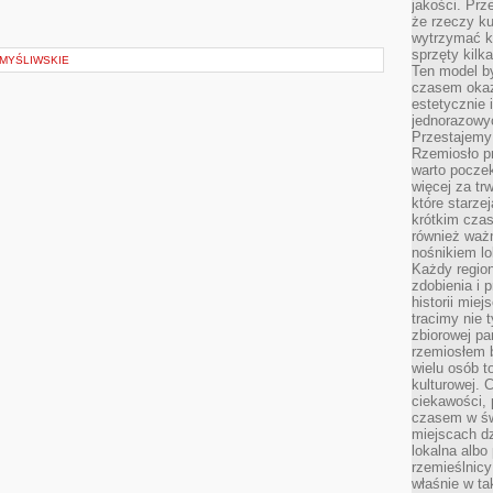
jakości. Prz
że rzeczy ku
wytrzymać ki
sprzęty kilk
 MYŚLIWSKIE
Ten model by
czasem okaz
estetycznie 
jednorazowyc
Przestajemy 
Rzemiosło p
warto poczek
więcej za tr
które starzej
krótkim czas
również ważn
nośnikiem lok
Każdy region
zdobienia i 
historii miej
tracimy nie 
zbiorowej pa
rzemiosłem 
wielu osób t
kulturowej.
ciekawości, 
czasem w św
miejscach dz
lokalna albo 
rzemieślnic
właśnie w ta