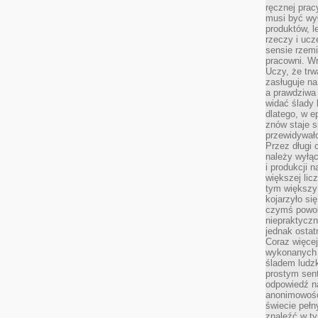
ręcznej prac
musi być wy
produktów, 
rzeczy i uc
sensie rzemi
pracowni. W
Uczy, że trw
zasługuje n
a prawdziwa 
widać ślady 
dlatego, w e
znów staje s
przewidywał
Przez długi 
należy wyłąc
i produkcji n
większej lic
tym większy
kojarzyło si
czymś powol
niepraktycz
jednak ostat
Coraz więce
wykonanych s
śladem ludzk
prostym sen
odpowiedź n
anonimowości
świecie peł
znaleźć w t