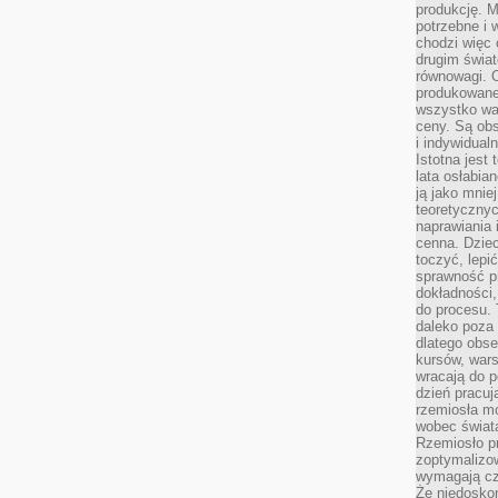
produkcję. 
potrzebne i 
chodzi więc
drugim świat
równowagi. 
produkowane
wszystko wa
ceny. Są obs
i indywidual
Istotna jest
lata osłabia
ją jako mniej
teoretyczny
naprawiania 
cenna. Dziec
toczyć, lepi
sprawność pr
dokładności,
do procesu. 
daleko poza
dlatego obse
kursów, wars
wracają do 
dzień pracuj
rzemiosła mo
wobec świata
Rzemiosło p
zoptymalizo
wymagają cza
Że niedoskon