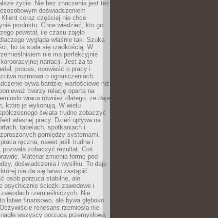
lsze życie. Nie bez znaczenia jest też
bezosobowym doświadczeniem
lient coraz częściej nie chce
nie produktu. Chce wiedzieć, kto go
czego powstał, ile czasu zajęło
dlaczego wygląda właśnie tak. Szuka
ci, bo ta stała się rzadkością. W
rzemieślnikiem nie ma perfekcyjnie
korporacyjnej narracji. Jest za to
eriał, proces, opowieść o pracy i
czciwa rozmowa o ograniczeniach.
dczenie bywa bardziej wartościowe niż
onieważ tworzy relację opartą na
emiosło wraca również dlatego, że daje
 które je wykonują. W wielu
półczesnego świata trudno zobaczyć
ekt własnej pracy. Dzień upływa na
ortach, tabelach, spotkaniach i
ozproszonych pomiędzy systemami.
aca ręczna, nawet jeśli trudna i
 pozwala zobaczyć rezultat. Coś
rawdę. Materiał zmienia formę pod
zy, doświadczenia i wysiłku. To daje
której nie da się łatwo zastąpić.
ć osób porzuca stabilne, ale
e psychicznie ścieżki zawodowe i
w zawodach rzemieślniczych. Nie
to łatwe finansowo, ale bywa głęboko
 Oczywiście renesans rzemiosła nie
 nagle wszyscy porzucą przemysłową