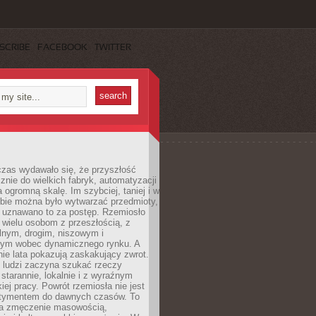
SCRIBE
FACEBOOK
TWITTER
czas wydawało się, że przyszłość
znie do wielkich fabryk, automatyzacji
a ogromną skalę. Im szybciej, taniej i w
zbie można było wytwarzać przedmioty,
 uznawano to za postęp. Rzemiosło
ę wielu osobom z przeszłością, z
nym, drogim, niszowym i
nym wobec dynamicznego rynku. A
nie lata pokazują zaskakujący zwrot.
j ludzi zaczyna szukać rzeczy
tarannie, lokalnie i z wyraźnym
iej pracy. Powrót rzemiosła nie jest
tymentem do dawnych czasów. To
a zmęczenie masowością,