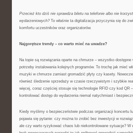
Przecież kto dziś nie sprawdza biletu na telefonie albo nie korzyst
wydarzeniowych?
To właśnie ta digitalizacja przyczynia się do z
komfortu uczestników oraz organizatorów.
Najgorętsze trendy – co warto mieć na uwadze?
Na topie są rozwiązania oparte na chmurze – wszystko dostępne
potrzeby instalowania kolejnych programów. To trochę jak mieć wła
muzyki w chmurze zamiast gromadzić płyty czy kasety. Nowoczes
również śledzenie sprzedaży w czasie rzeczywistym i szybkie re
więcej, coraz częściej stosuje się technologie RFID czy kod QR 
kontrolować dostęp do wydarzenia niemal natychmiast i bezpieczn
Kiedy myślimy o bezpieczeństwie podczas organizacji koncertu l
pojawia się pytanie: czy można to zrobić bez inwestycji w rozwi
ale czy warto ryzykować chaos lub niekontrolowane sytuacje? W do
brak nowoczesnych narzędzi to jak próbować prowadzić samochó