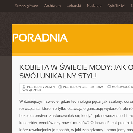
Archiwum
Lekarski
Nadzieje
T
Strona główna
Spis Treści
PORADNIA
KOBIETA W ŚWIECIE MODY: JAK
SWÓJ UNIKALNY STYL!
POSTED BY ADMIN
POSTED ON CZE - 19 - 2025
MOŻLIWOŚĆ 
WYŁĄCZONA
W dzisiejszym świecie, gdzie technologia pędzi jak szalony, cora
rozwiązania, które nie tylko ułatwiają organizację wydarzeń, ale 
bezpieczeństwa. Zastanawiałeś się kiedyś, jak nowoczesne IT m
koncertów, eventów czy nawet muzeów? Odpowiedź jest prosta: to
które rewolucjonizują sposób, w jaki zarządzamy i promujemy nas