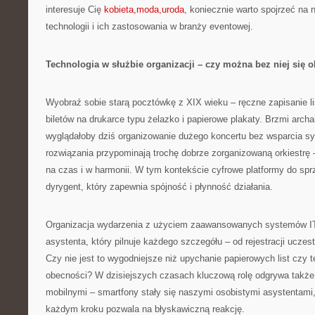
interesuje Cię
kobieta,moda,uroda
, koniecznie warto spojrzeć na 
technologii i ich zastosowania w branży eventowej.
Technologia w służbie organizacji – czy można bez niej się 
Wyobraź sobie starą pocztówkę z XIX wieku – ręczne zapisanie li
biletów na drukarce typu żelazko i papierowe plakaty. Brzmi arch
wyglądałoby dziś organizowanie dużego koncertu bez wsparcia 
rozwiązania przypominają trochę dobrze zorganizowaną orkiestrę
na czas i w harmonii. W tym kontekście cyfrowe platformy do spr
dyrygent, który zapewnia spójność i płynność działania.
Organizacja wydarzenia z użyciem zaawansowanych systemów IT 
asystenta, który pilnuje każdego szczegółu – od rejestracji uczes
Czy nie jest to wygodniejsze niż upychanie papierowych list czy t
obecności? W dzisiejszych czasach kluczową rolę odgrywa także 
mobilnymi – smartfony stały się naszymi osobistymi asystentami,
każdym kroku pozwala na błyskawiczną reakcję.