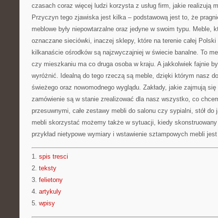
czasach coraz więcej ludzi korzysta z usług firm, jakie realizują 
Przyczyn tego zjawiska jest kilka – podstawową jest to, że pragn
meblowe były niepowtarzalne oraz jedyne w swoim typu. Meble, kt
oznaczane sieciówki, inaczej sklepy, które na terenie całej Polski 
kilkanaście ośrodków są najzwyczajniej w świecie banalne. To m
czy mieszkaniu ma co druga osoba w kraju. A jakkolwiek fajnie b
wyróżnić. Idealną do tego rzeczą są meble, dzięki którym nasz 
świeżego oraz nowomodnego wyglądu. Zakłady, jakie zajmują si
zamówienie są w stanie zrealizować dla nasz wszystko, co chce
przesuwnymi, całe zestawy mebli do salonu czy sypialni, stół do j
mebli skorzystać możemy także w sytuacji, kiedy skonstruowany
przykład nietypowe wymiary i wstawienie sztampowych mebli jest
1.
spis tresci
2.
teksty
3.
felietony
4.
artykuly
5.
wpisy