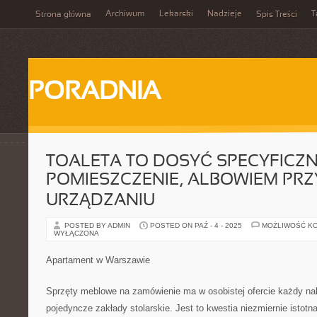
Archiwum
Lekarski
Nadzieje
T
Strona główna
Spis Treści
PORADNIA
TOALETA TO DOSYĆ SPECYFICZ
POMIESZCZENIE, ALBOWIEM PRZY
URZĄDZANIU
POSTED BY ADMIN
POSTED ON PAŹ - 4 - 2025
MOŻLIWOŚĆ K
WYŁĄCZONA
Apartament w Warszawie
Sprzęty meblowe na zamówienie ma w osobistej ofercie każdy na
pojedyncze zakłady stolarskie. Jest to kwestia niezmiernie istot